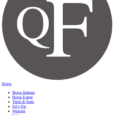
Borse
Borsa Italiana
Borse Estere
Titoli di Stato
Etf e Etc
Warrant