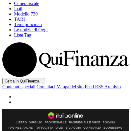
Cuneo fiscale
Inail
Modello 730
TARI
Temi principali
Le notizie di Oggi
Lista Tag
Cerca in QuiFinanza...
Contenuti speciali
Contattaci
Mappa del sito
Feed RSS
Archivio
LIBERO
VIRGILIO
PAGINEGIALLE
PAGINEGIALLE SHOP
PGCASA
PAGINEBIANCHE
TUTTOCITTÀ
DILEI
SIVIAGGIA
QUIFINANZA
BUONISSIMO