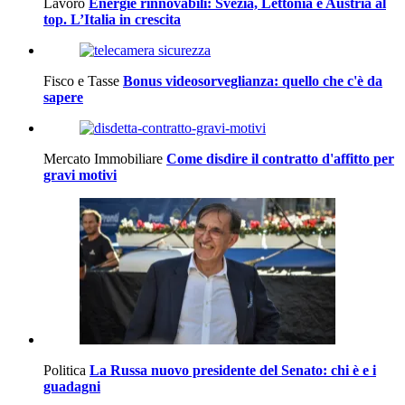
Lavoro
Energie rinnovabili: Svezia, Lettonia e Austria al
top. L’Italia in crescita
Fisco e Tasse
Bonus videosorveglianza: quello che c'è da
sapere
Mercato Immobiliare
Come disdire il contratto d'affitto per
gravi motivi
Politica
La Russa nuovo presidente del Senato: chi è e i
guadagni