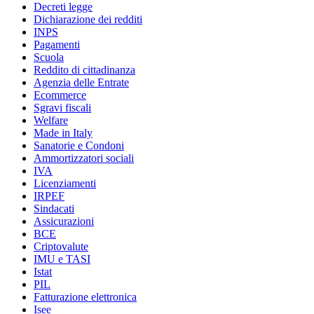
Decreti legge
Dichiarazione dei redditi
INPS
Pagamenti
Scuola
Reddito di cittadinanza
Agenzia delle Entrate
Ecommerce
Sgravi fiscali
Welfare
Made in Italy
Sanatorie e Condoni
Ammortizzatori sociali
IVA
Licenziamenti
IRPEF
Sindacati
Assicurazioni
BCE
Criptovalute
IMU e TASI
Istat
PIL
Fatturazione elettronica
Isee