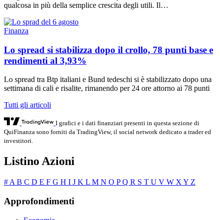
qualcosa in più della semplice crescita degli utili. Il…
Finanza
Lo spread si stabilizza dopo il crollo, 78 punti base e
rendimenti al 3,93%
Lo spread tra Btp italiani e Bund tedeschi si è stabilizzato dopo una
settimana di cali e risalite, rimanendo per 24 ore attorno ai 78 punti
Tutti gli articoli
I grafici e i dati finanziari presenti in questa sezione di
QuiFinanza sono forniti da TradingView, il social network dedicato a trader ed
investitori.
Listino Azioni
#
A
B
C
D
E
F
G
H
I
J
K
L
M
N
O
P
Q
R
S
T
U
V
W
X
Y
Z
Approfondimenti