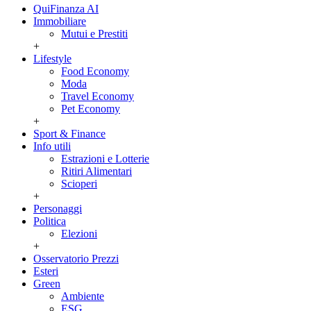
QuiFinanza AI
Immobiliare
Mutui e Prestiti
+
Lifestyle
Food Economy
Moda
Travel Economy
Pet Economy
+
Sport & Finance
Info utili
Estrazioni e Lotterie
Ritiri Alimentari
Scioperi
+
Personaggi
Politica
Elezioni
+
Osservatorio Prezzi
Esteri
Green
Ambiente
ESG