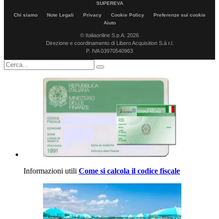
SUPEREVA
Chi siamo
Note Legali
Privacy
Cookie Policy
Preferenze sui cookie
Aiuto
© Italiaonline S.p.A. 2026
Direzione e coordinamento di Libero Acquisition S.á r.l.
P. IVA 03970540963
Informazioni utili
Come si calcola il codice fiscale