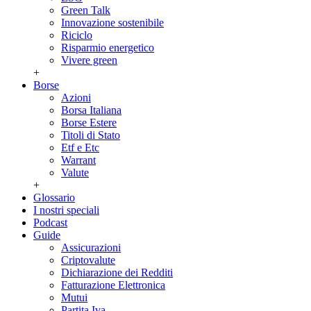
Green Talk
Innovazione sostenibile
Riciclo
Risparmio energetico
Vivere green
+
Borse
Azioni
Borsa Italiana
Borse Estere
Titoli di Stato
Etf e Etc
Warrant
Valute
+
Glossario
I nostri speciali
Podcast
Guide
Assicurazioni
Criptovalute
Dichiarazione dei Redditi
Fatturazione Elettronica
Mutui
Partita Iva