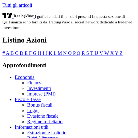
Tutti gli articoli
I grafici e i dati finanziari presenti in questa sezione di
QuiFinanza sono forniti da TradingView, il social network dedicato a trader ed
investitori.
Listino Azioni
#
A
B
C
D
E
F
G
H
I
J
K
L
M
N
O
P
Q
R
S
T
U
V
W
X
Y
Z
Approfondimenti
Economia
Finanza
Investimenti
Imprese (PMI)
Fisco e Tasse
Bonus fiscali
Leggi
Evasione fiscale
Regime forfettario
Informazioni utili
Estrazioni e Lotterie