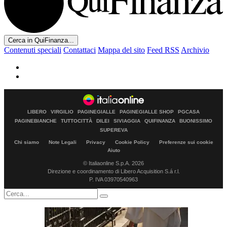
Cerca in QuiFinanza...
Contenuti speciali
Contattaci
Mappa del sito
Feed RSS
Archivio
LIBERO
VIRGILIO
PAGINEGIALLE
PAGINEGIALLE SHOP
PGCASA
PAGINEBIANCHE
TUTTOCITTÀ
DILEI
SIVIAGGIA
QUIFINANZA
BUONISSIMO
SUPEREVA
Chi siamo
Note Legali
Privacy
Cookie Policy
Preferenze sui cookie
Aiuto
© Italiaonline S.p.A. 2026
Direzione e coordinamento di Libero Acquisition S.á r.l.
P. IVA 03970540963