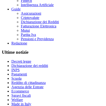
Fintech
Intelligenza Artificiale
Guide
Assicurazioni
Criptovalute
Dichiarazione dei Redditi
Fatturazione Elettronica
Mutui
Partita Iva
Pensioni e Previdenza
Redazione
Ultime notizie
Decreti legge
Dichiarazione dei redditi
INPS
Pagamenti
Scuola
Reddito di cittadinanza
Agenzia delle Entrate
Ecommerce
Sgravi fiscali
Welfare
Made in Italy