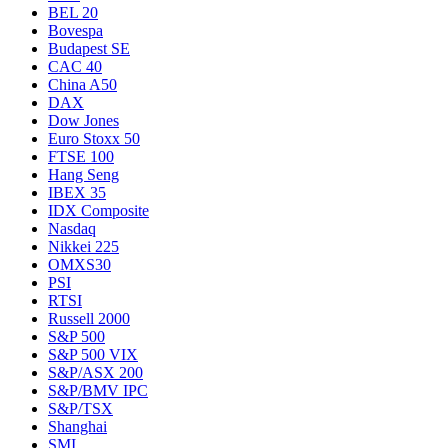
BEL 20
Bovespa
Budapest SE
CAC 40
China A50
DAX
Dow Jones
Euro Stoxx 50
FTSE 100
Hang Seng
IBEX 35
IDX Composite
Nasdaq
Nikkei 225
OMXS30
PSI
RTSI
Russell 2000
S&P 500
S&P 500 VIX
S&P/ASX 200
S&P/BMV IPC
S&P/TSX
Shanghai
SMI