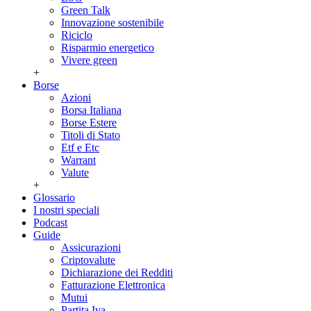
Green Talk
Innovazione sostenibile
Riciclo
Risparmio energetico
Vivere green
+
Borse
Azioni
Borsa Italiana
Borse Estere
Titoli di Stato
Etf e Etc
Warrant
Valute
+
Glossario
I nostri speciali
Podcast
Guide
Assicurazioni
Criptovalute
Dichiarazione dei Redditi
Fatturazione Elettronica
Mutui
Partita Iva