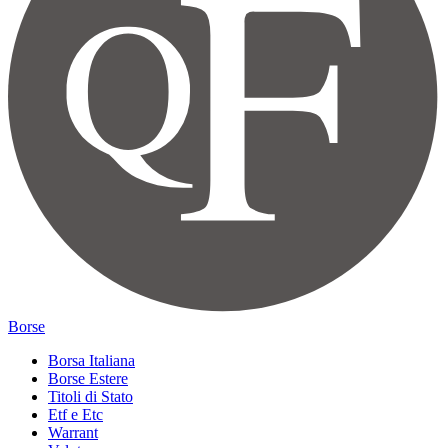
Borse
Borsa Italiana
Borse Estere
Titoli di Stato
Etf e Etc
Warrant