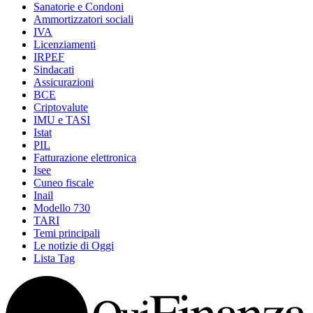
Sanatorie e Condoni
Ammortizzatori sociali
IVA
Licenziamenti
IRPEF
Sindacati
Assicurazioni
BCE
Criptovalute
IMU e TASI
Istat
PIL
Fatturazione elettronica
Isee
Cuneo fiscale
Inail
Modello 730
TARI
Temi principali
Le notizie di Oggi
Lista Tag