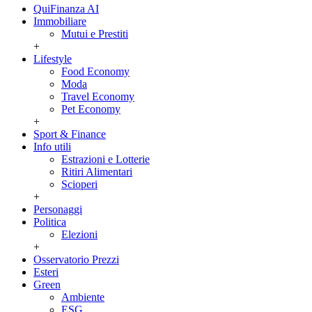
QuiFinanza AI
Immobiliare
Mutui e Prestiti
+
Lifestyle
Food Economy
Moda
Travel Economy
Pet Economy
+
Sport & Finance
Info utili
Estrazioni e Lotterie
Ritiri Alimentari
Scioperi
+
Personaggi
Politica
Elezioni
+
Osservatorio Prezzi
Esteri
Green
Ambiente
ESG