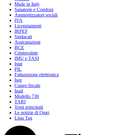
Made in Italy
Sanatorie e Condoni
Ammortizzatori sociali
IVA
Licenziamenti
IRPEF
Sindacati
Assicurazioni
BCE
Criptovalute
IMU e TASI
Istat
PIL
Fatturazione elettronica
Isee
Cuneo fiscale
Inail
Modello 730
TARI
Temi principali
Le notizie di Oggi
Lista Tag