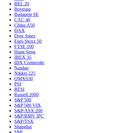
BEL 20
Bovespa
Budapest SE
CAC 40
China A50
DAX
Dow Jones
Euro Stoxx 50
FTSE 100
Hang Seng
IBEX 35
IDX Composite
Nasdaq
Nikkei 225
OMXS30
PSI
RTSI
Russell 2000
S&P 500
S&P 500 VIX
S&P/ASX 200
S&P/BMV IPC
S&P/TSX
Shanghai
SMI