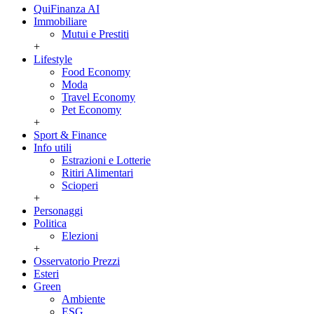
QuiFinanza AI
Immobiliare
Mutui e Prestiti
+
Lifestyle
Food Economy
Moda
Travel Economy
Pet Economy
+
Sport & Finance
Info utili
Estrazioni e Lotterie
Ritiri Alimentari
Scioperi
+
Personaggi
Politica
Elezioni
+
Osservatorio Prezzi
Esteri
Green
Ambiente
ESG