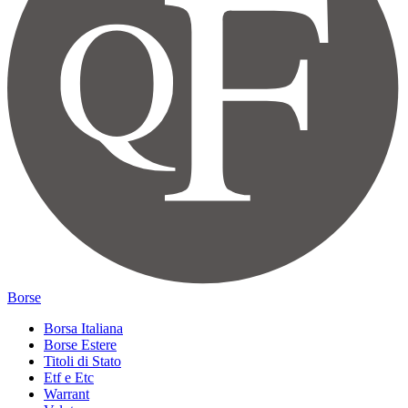
Borse
Borsa Italiana
Borse Estere
Titoli di Stato
Etf e Etc
Warrant