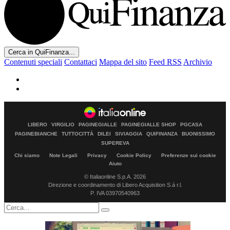
Cerca in QuiFinanza...
Contenuti speciali
Contattaci
Mappa del sito
Feed RSS
Archivio
LIBERO
VIRGILIO
PAGINEGIALLE
PAGINEGIALLE SHOP
PGCASA
PAGINEBIANCHE
TUTTOCITTÀ
DILEI
SIVIAGGIA
QUIFINANZA
BUONISSIMO
SUPEREVA
Chi siamo
Note Legali
Privacy
Cookie Policy
Preferenze sui cookie
Aiuto
© Italiaonline S.p.A. 2026
Direzione e coordinamento di Libero Acquisition S.á r.l.
P. IVA 03970540963