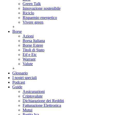
Green Talk
Innovazione sostenibile
Riciclo
Risparmio energetico
Vivere green
+
Borse
Azioni
Borsa Italiana
Borse Estere
Titoli di Stato
Etf e Etc
Warrant
Valute
+
Glossario
I nostri speciali
Podcast
Guide
Assicurazioni
Criptovalute
Dichiarazione dei Redditi
Fatturazione Elettronica
Mutui
Partita Iva