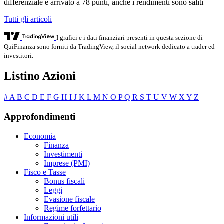
differenziale è arrivato a 78 punti, anche i rendimenti sono saliti
Tutti gli articoli
I grafici e i dati finanziari presenti in questa sezione di
QuiFinanza sono forniti da TradingView, il social network dedicato a trader ed
investitori.
Listino Azioni
#
A
B
C
D
E
F
G
H
I
J
K
L
M
N
O
P
Q
R
S
T
U
V
W
X
Y
Z
Approfondimenti
Economia
Finanza
Investimenti
Imprese (PMI)
Fisco e Tasse
Bonus fiscali
Leggi
Evasione fiscale
Regime forfettario
Informazioni utili