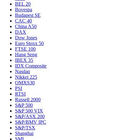
BEL 20
Bovespa
Budapest SE
CAC 40
China A50
DAX
Dow Jones
Euro Stoxx 50
FTSE 100
Hang Seng
IBEX 35
IDX Composite
Nasdaq
Nikkei 225
OMXS30
PSI
RTSI
Russell 2000
S&P 500
S&P 500 VIX
S&P/ASX 200
S&P/BMV IPC
S&P/TSX
Shanghai
SMI