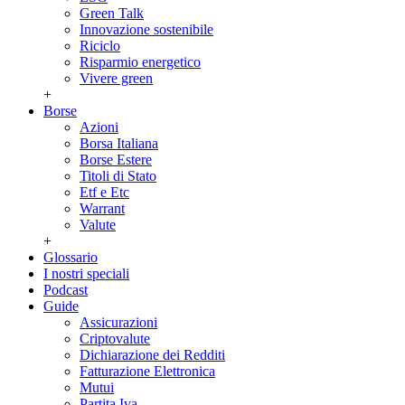
Green Talk
Innovazione sostenibile
Riciclo
Risparmio energetico
Vivere green
+
Borse
Azioni
Borsa Italiana
Borse Estere
Titoli di Stato
Etf e Etc
Warrant
Valute
+
Glossario
I nostri speciali
Podcast
Guide
Assicurazioni
Criptovalute
Dichiarazione dei Redditi
Fatturazione Elettronica
Mutui
Partita Iva