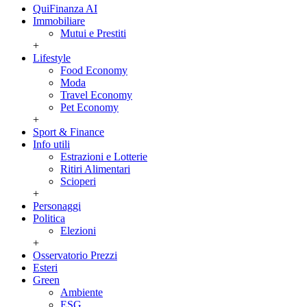
QuiFinanza AI
Immobiliare
Mutui e Prestiti
+
Lifestyle
Food Economy
Moda
Travel Economy
Pet Economy
+
Sport & Finance
Info utili
Estrazioni e Lotterie
Ritiri Alimentari
Scioperi
+
Personaggi
Politica
Elezioni
+
Osservatorio Prezzi
Esteri
Green
Ambiente
ESG