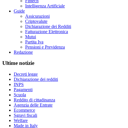
Fintech
Intelligenza Artificiale
Guide
Assicurazioni
Criptovalute
Dichiarazione dei Redditi
Fatturazione Elettronica
Mutui
Partita Iva
Pensioni e Previdenza
Redazione
Ultime notizie
Decreti legge
Dichiarazione dei redditi
INPS
Pagamenti
Scuola
Reddito di cittadinanza
Agenzia delle Entrate
Ecommerce
Sgravi fiscali
Welfare
Made in Italy