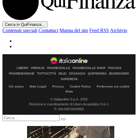
Cerca in QuiFinanza...
Contenuti speciali
Contattaci
Mappa del sito
Feed RSS
Archivio
LIBERO
VIRGILIO
PAGINEGIALLE
PAGINEGIALLE SHOP
PGCASA
PAGINEBIANCHE
TUTTOCITTÀ
DILEI
SIVIAGGIA
QUIFINANZA
BUONISSIMO
SUPEREVA
Chi siamo
Note Legali
Privacy
Cookie Policy
Preferenze sui cookie
Aiuto
© Italiaonline S.p.A. 2026
Direzione e coordinamento di Libero Acquisition S.á r.l.
P. IVA 03970540963