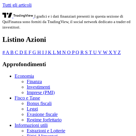
Tutti gli articoli
I grafici e i dati finanziari presenti in questa sezione di
QuiFinanza sono forniti da TradingView, il social network dedicato a trader ed
investitori.
Listino Azioni
#
A
B
C
D
E
F
G
H
I
J
K
L
M
N
O
P
Q
R
S
T
U
V
W
X
Y
Z
Approfondimenti
Economia
Finanza
Investimenti
Imprese (PMI)
Fisco e Tasse
Bonus fiscali
Leggi
Evasione fiscale
Regime forfettario
Informazioni utili
Estrazioni e Lotterie