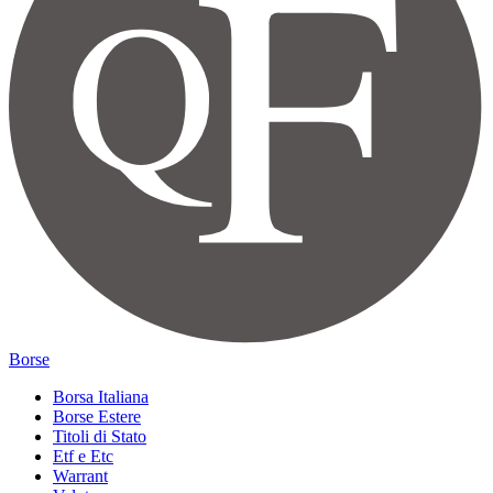
Borse
Borsa Italiana
Borse Estere
Titoli di Stato
Etf e Etc
Warrant