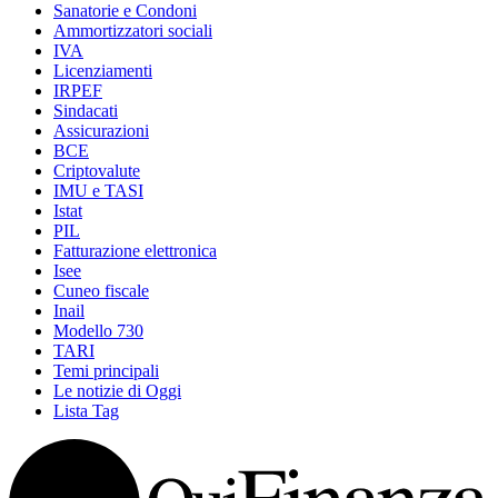
Sanatorie e Condoni
Ammortizzatori sociali
IVA
Licenziamenti
IRPEF
Sindacati
Assicurazioni
BCE
Criptovalute
IMU e TASI
Istat
PIL
Fatturazione elettronica
Isee
Cuneo fiscale
Inail
Modello 730
TARI
Temi principali
Le notizie di Oggi
Lista Tag