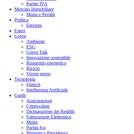
Partite IVA
Mercato Immobiliare
Mutui e Prestiti
Politica
Elezioni
Esteri
Green
Ambiente
ESG
Green Talk
Innovazione sostenibile
Risparmio energetico
Riciclo
Vivere green
Tecnologia
Fintech
Intelligenza Artificiale
Guide
Assicurazioni
Criptovalute
Dichiarazione dei Redditi
Fatturazione Elettronica
Mutui
Partita Iva
Pensioni e Previdenza