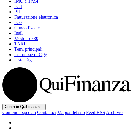
IMU e TASI
Istat
PIL
Fatturazione elettronica
Isee
Cuneo fiscale
Inail
Modello 730
TARI
Temi principali
Le notizie di Oggi
Lista Tag
Cerca in QuiFinanza...
Contenuti speciali
Contattaci
Mappa del sito
Feed RSS
Archivio