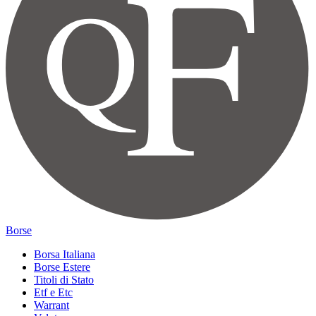
Borse
Borsa Italiana
Borse Estere
Titoli di Stato
Etf e Etc
Warrant