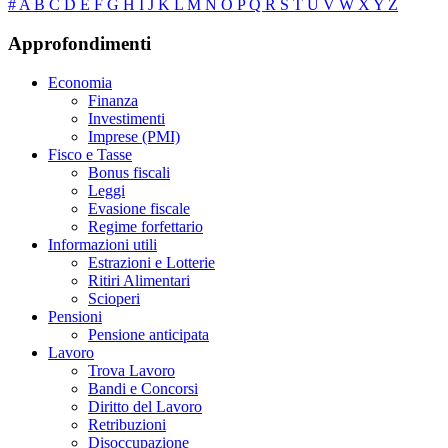
#
A
B
C
D
E
F
G
H
I
J
K
L
M
N
O
P
Q
R
S
T
U
V
W
X
Y
Z
Approfondimenti
Economia
Finanza
Investimenti
Imprese (PMI)
Fisco e Tasse
Bonus fiscali
Leggi
Evasione fiscale
Regime forfettario
Informazioni utili
Estrazioni e Lotterie
Ritiri Alimentari
Scioperi
Pensioni
Pensione anticipata
Lavoro
Trova Lavoro
Bandi e Concorsi
Diritto del Lavoro
Retribuzioni
Disoccupazione