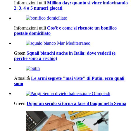
Informazioni utili
Million day: quanto si vince indovinando
2, 3, 4 o 5 numeri giocati
Informazioni utili
Cos'è e come si riscuote un bonifico
postale domiciliato
Green
Squali bianchi anche in Italia: dove vederli (e
perché sono a rischio)
Attualità
Le armi segrete "mai viste" di Putin, ecco quali
sono
Green
Dopo un secolo si torna a fare il bagno nella Senna