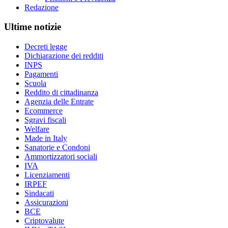
Redazione
Ultime notizie
Decreti legge
Dichiarazione dei redditi
INPS
Pagamenti
Scuola
Reddito di cittadinanza
Agenzia delle Entrate
Ecommerce
Sgravi fiscali
Welfare
Made in Italy
Sanatorie e Condoni
Ammortizzatori sociali
IVA
Licenziamenti
IRPEF
Sindacati
Assicurazioni
BCE
Criptovalute