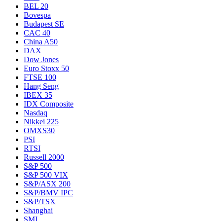
BEL 20
Bovespa
Budapest SE
CAC 40
China A50
DAX
Dow Jones
Euro Stoxx 50
FTSE 100
Hang Seng
IBEX 35
IDX Composite
Nasdaq
Nikkei 225
OMXS30
PSI
RTSI
Russell 2000
S&P 500
S&P 500 VIX
S&P/ASX 200
S&P/BMV IPC
S&P/TSX
Shanghai
SMI