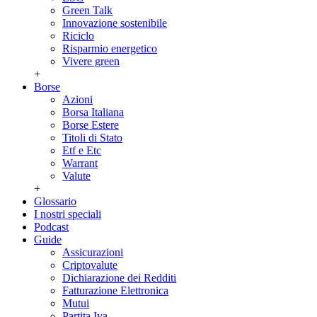
Green Talk
Innovazione sostenibile
Riciclo
Risparmio energetico
Vivere green
+
Borse
Azioni
Borsa Italiana
Borse Estere
Titoli di Stato
Etf e Etc
Warrant
Valute
+
Glossario
I nostri speciali
Podcast
Guide
Assicurazioni
Criptovalute
Dichiarazione dei Redditi
Fatturazione Elettronica
Mutui
Partita Iva