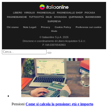
LIBERO
VIRGILIO
PAGINEGIALLE
PAGINEGIALLE SHOP
PGCASA
PAGINEBIANCHE
TUTTOCITTÀ
DILEI
SIVIAGGIA
QUIFINANZA
BUONISSIMO
SUPEREVA
Chi siamo
Note Legali
Privacy
Cookie Policy
Preferenze sui cookie
Aiuto
© Italiaonline S.p.A. 2026
Direzione e coordinamento di Libero Acquisition S.á r.l.
P. IVA 03970540963
Pensioni
Come si calcola la pensione: età e importo