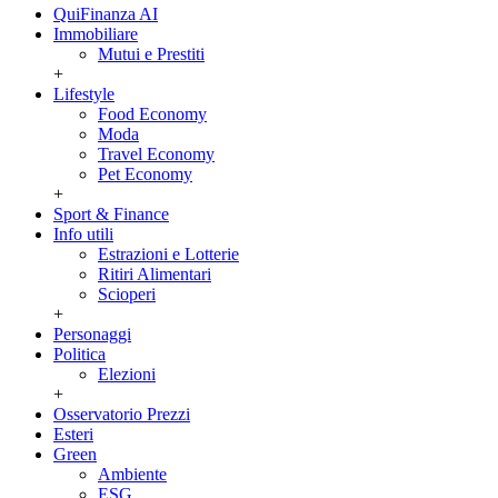
QuiFinanza AI
Immobiliare
Mutui e Prestiti
+
Lifestyle
Food Economy
Moda
Travel Economy
Pet Economy
+
Sport & Finance
Info utili
Estrazioni e Lotterie
Ritiri Alimentari
Scioperi
+
Personaggi
Politica
Elezioni
+
Osservatorio Prezzi
Esteri
Green
Ambiente
ESG