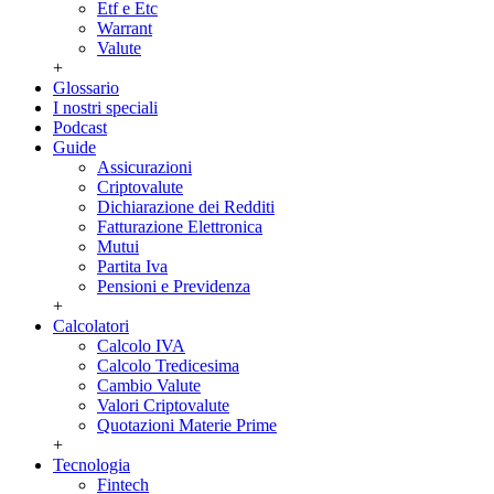
Etf e Etc
Warrant
Valute
+
Glossario
I nostri speciali
Podcast
Guide
Assicurazioni
Criptovalute
Dichiarazione dei Redditi
Fatturazione Elettronica
Mutui
Partita Iva
Pensioni e Previdenza
+
Calcolatori
Calcolo IVA
Calcolo Tredicesima
Cambio Valute
Valori Criptovalute
Quotazioni Materie Prime
+
Tecnologia
Fintech