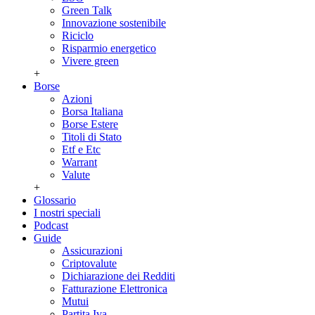
Green Talk
Innovazione sostenibile
Riciclo
Risparmio energetico
Vivere green
+
Borse
Azioni
Borsa Italiana
Borse Estere
Titoli di Stato
Etf e Etc
Warrant
Valute
+
Glossario
I nostri speciali
Podcast
Guide
Assicurazioni
Criptovalute
Dichiarazione dei Redditi
Fatturazione Elettronica
Mutui
Partita Iva