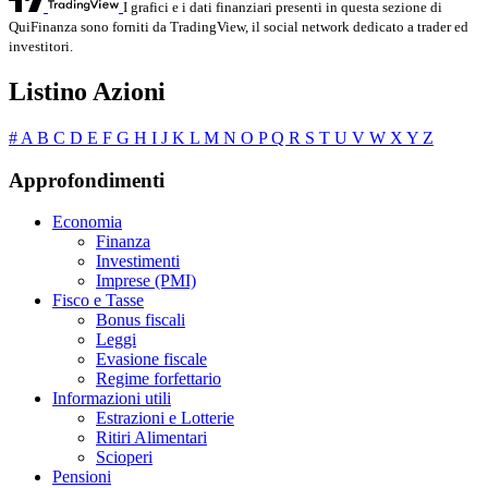
I grafici e i dati finanziari presenti in questa sezione di
QuiFinanza sono forniti da TradingView, il social network dedicato a trader ed
investitori.
Listino Azioni
#
A
B
C
D
E
F
G
H
I
J
K
L
M
N
O
P
Q
R
S
T
U
V
W
X
Y
Z
Approfondimenti
Economia
Finanza
Investimenti
Imprese (PMI)
Fisco e Tasse
Bonus fiscali
Leggi
Evasione fiscale
Regime forfettario
Informazioni utili
Estrazioni e Lotterie
Ritiri Alimentari
Scioperi
Pensioni