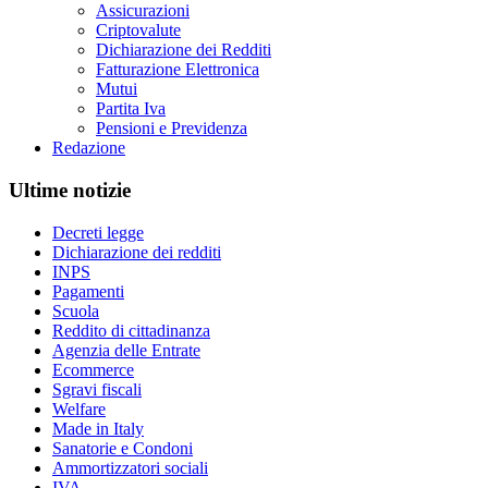
Assicurazioni
Criptovalute
Dichiarazione dei Redditi
Fatturazione Elettronica
Mutui
Partita Iva
Pensioni e Previdenza
Redazione
Ultime notizie
Decreti legge
Dichiarazione dei redditi
INPS
Pagamenti
Scuola
Reddito di cittadinanza
Agenzia delle Entrate
Ecommerce
Sgravi fiscali
Welfare
Made in Italy
Sanatorie e Condoni
Ammortizzatori sociali
IVA