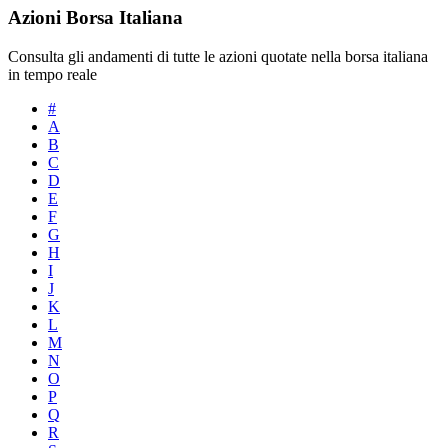
Azioni Borsa Italiana
Consulta gli andamenti di tutte le azioni quotate nella borsa italiana
in tempo reale
#
A
B
C
D
E
F
G
H
I
J
K
L
M
N
O
P
Q
R