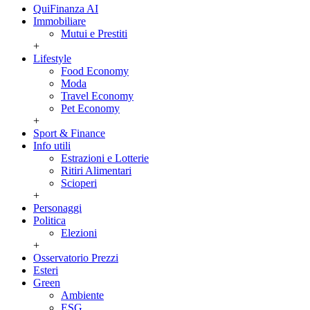
QuiFinanza AI
Immobiliare
Mutui e Prestiti
+
Lifestyle
Food Economy
Moda
Travel Economy
Pet Economy
+
Sport & Finance
Info utili
Estrazioni e Lotterie
Ritiri Alimentari
Scioperi
+
Personaggi
Politica
Elezioni
+
Osservatorio Prezzi
Esteri
Green
Ambiente
ESG