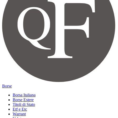
Borse
Borsa Italiana
Borse Estere
Titoli di Stato
Etf e Etc
Warrant