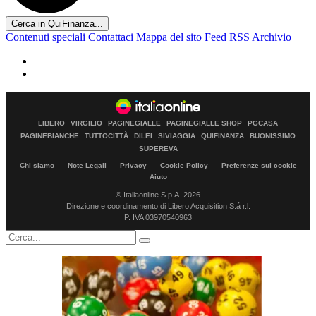
Cerca in QuiFinanza...
Contenuti speciali
Contattaci
Mappa del sito
Feed RSS
Archivio
LIBERO
VIRGILIO
PAGINEGIALLE
PAGINEGIALLE SHOP
PGCASA
PAGINEBIANCHE
TUTTOCITTÀ
DILEI
SIVIAGGIA
QUIFINANZA
BUONISSIMO
SUPEREVA
Chi siamo
Note Legali
Privacy
Cookie Policy
Preferenze sui cookie
Aiuto
© Italiaonline S.p.A. 2026
Direzione e coordinamento di Libero Acquisition S.á r.l.
P. IVA 03970540963