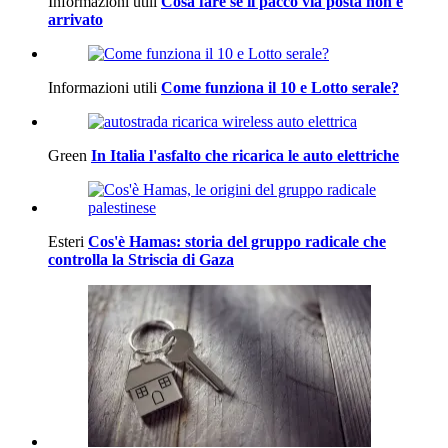
Informazioni utili
Cosa fare se il pacco via posta non è
arrivato
Informazioni utili
Come funziona il 10 e Lotto serale?
Green
In Italia l'asfalto che ricarica le auto elettriche
Esteri
Cos'è Hamas: storia del gruppo radicale che
controlla la Striscia di Gaza