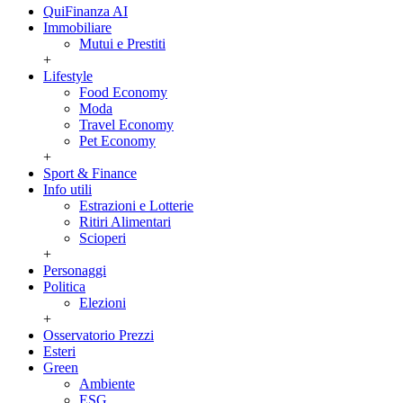
QuiFinanza AI
Immobiliare
Mutui e Prestiti
+
Lifestyle
Food Economy
Moda
Travel Economy
Pet Economy
+
Sport & Finance
Info utili
Estrazioni e Lotterie
Ritiri Alimentari
Scioperi
+
Personaggi
Politica
Elezioni
+
Osservatorio Prezzi
Esteri
Green
Ambiente
ESG