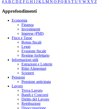
#
A
B
C
D
E
F
G
H
I
J
K
L
M
N
O
P
Q
R
S
T
U
V
W
X
Y
Z
Approfondimenti
Economia
Finanza
Investimenti
Imprese (PMI)
Fisco e Tasse
Bonus fiscali
Leggi
Evasione fiscale
Regime forfettario
Informazioni utili
Estrazioni e Lotterie
Ritiri Alimentari
Scioperi
Pensioni
Pensione anticipata
Lavoro
Trova Lavoro
Bandi e Concorsi
Diritto del Lavoro
Retribuzioni
Disoccupazione