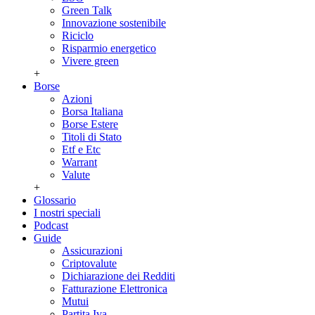
Green Talk
Innovazione sostenibile
Riciclo
Risparmio energetico
Vivere green
+
Borse
Azioni
Borsa Italiana
Borse Estere
Titoli di Stato
Etf e Etc
Warrant
Valute
+
Glossario
I nostri speciali
Podcast
Guide
Assicurazioni
Criptovalute
Dichiarazione dei Redditi
Fatturazione Elettronica
Mutui
Partita Iva