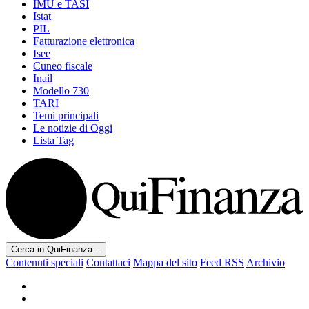
IMU e TASI
Istat
PIL
Fatturazione elettronica
Isee
Cuneo fiscale
Inail
Modello 730
TARI
Temi principali
Le notizie di Oggi
Lista Tag
Cerca in QuiFinanza...
Contenuti speciali
Contattaci
Mappa del sito
Feed RSS
Archivio