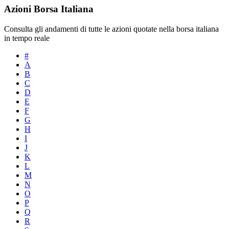
Azioni Borsa Italiana
Consulta gli andamenti di tutte le azioni quotate nella borsa italiana
in tempo reale
#
A
B
C
D
E
F
G
H
I
J
K
L
M
N
O
P
Q
R