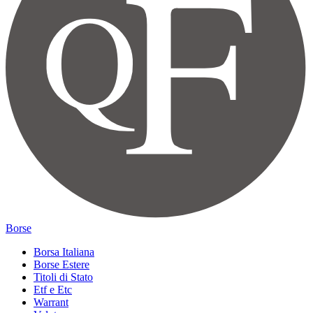
Borse
Borsa Italiana
Borse Estere
Titoli di Stato
Etf e Etc
Warrant