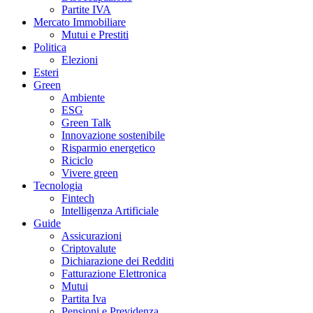
Partite IVA
Mercato Immobiliare
Mutui e Prestiti
Politica
Elezioni
Esteri
Green
Ambiente
ESG
Green Talk
Innovazione sostenibile
Risparmio energetico
Riciclo
Vivere green
Tecnologia
Fintech
Intelligenza Artificiale
Guide
Assicurazioni
Criptovalute
Dichiarazione dei Redditi
Fatturazione Elettronica
Mutui
Partita Iva
Pensioni e Previdenza