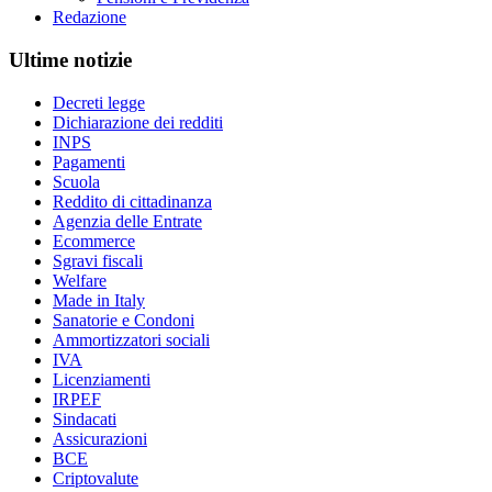
Redazione
Ultime notizie
Decreti legge
Dichiarazione dei redditi
INPS
Pagamenti
Scuola
Reddito di cittadinanza
Agenzia delle Entrate
Ecommerce
Sgravi fiscali
Welfare
Made in Italy
Sanatorie e Condoni
Ammortizzatori sociali
IVA
Licenziamenti
IRPEF
Sindacati
Assicurazioni
BCE
Criptovalute