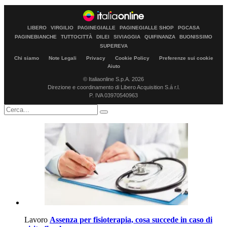
LIBERO
VIRGILIO
PAGINEGIALLE
PAGINEGIALLE SHOP
PGCASA
PAGINEBIANCHE
TUTTOCITTÀ
DILEI
SIVIAGGIA
QUIFINANZA
BUONISSIMO
SUPEREVA
Chi siamo
Note Legali
Privacy
Cookie Policy
Preferenze sui cookie
Aiuto
© Italiaonline S.p.A. 2026
Direzione e coordinamento di Libero Acquisition S.á r.l.
P. IVA 03970540963
Lavoro
Assenza per fisioterapia, cosa succede in caso di