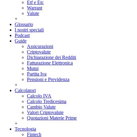
Etf e Etc
Warrant
Valute
+
Glossario
I nostri speciali
Podcast
Guide
Assicurazioni
Criptovalute
Dichiarazione dei Redditi
Fatturazione Elettronica
Mutui
Partita Iva
Pensioni e Previdenza
+
Calcolatori
Calcolo IVA
Calcolo Tredicesima
Cambio Valute
Valori Criptovalute
Quotazioni Materie Prime
+
Tecnologia
Fintech