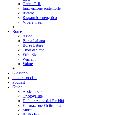
Green Talk
Innovazione sostenibile
Riciclo
Risparmio energetico
Vivere green
+
Borse
Azioni
Borsa Italiana
Borse Estere
Titoli di Stato
Etf e Etc
Warrant
Valute
+
Glossario
I nostri speciali
Podcast
Guide
Assicurazioni
Criptovalute
Dichiarazione dei Redditi
Fatturazione Elettronica
Mutui
Partita Iva