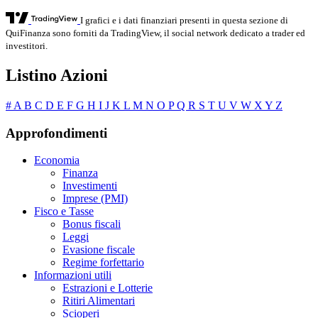
I grafici e i dati finanziari presenti in questa sezione di
QuiFinanza sono forniti da TradingView, il social network dedicato a trader ed
investitori.
Listino Azioni
#
A
B
C
D
E
F
G
H
I
J
K
L
M
N
O
P
Q
R
S
T
U
V
W
X
Y
Z
Approfondimenti
Economia
Finanza
Investimenti
Imprese (PMI)
Fisco e Tasse
Bonus fiscali
Leggi
Evasione fiscale
Regime forfettario
Informazioni utili
Estrazioni e Lotterie
Ritiri Alimentari
Scioperi