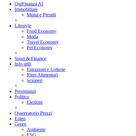
QuiFinanza AI
Immobiliare
Mutui e Prestiti
+
Lifestyle
Food Economy
Moda
Travel Economy
Pet Economy
+
Sport & Finance
Info utili
Estrazioni e Lotterie
Ritiri Alimentari
Scioperi
+
Personaggi
Politica
Elezioni
+
Osservatorio Prezzi
Esteri
Green
Ambiente
ESG