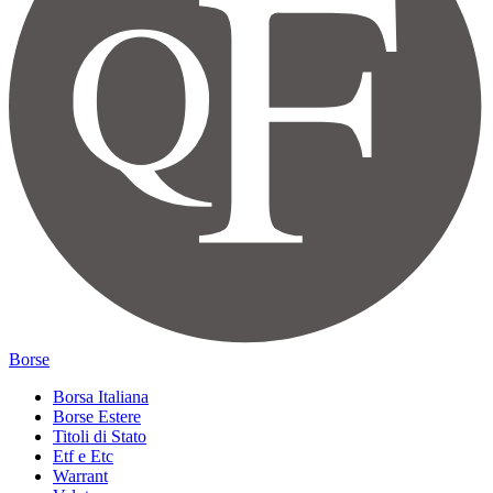
Borse
Borsa Italiana
Borse Estere
Titoli di Stato
Etf e Etc
Warrant