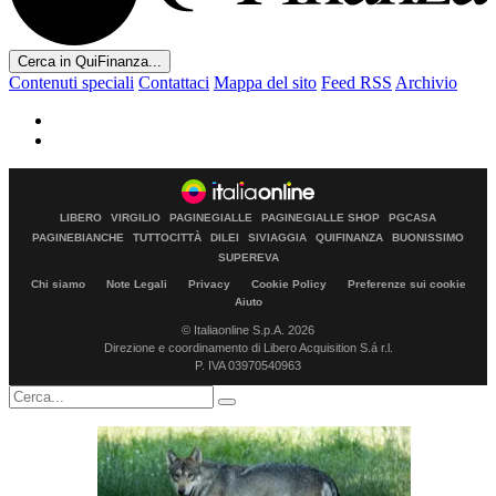
Cerca in QuiFinanza...
Contenuti speciali
Contattaci
Mappa del sito
Feed RSS
Archivio
LIBERO
VIRGILIO
PAGINEGIALLE
PAGINEGIALLE SHOP
PGCASA
PAGINEBIANCHE
TUTTOCITTÀ
DILEI
SIVIAGGIA
QUIFINANZA
BUONISSIMO
SUPEREVA
Chi siamo
Note Legali
Privacy
Cookie Policy
Preferenze sui cookie
Aiuto
© Italiaonline S.p.A. 2026
Direzione e coordinamento di Libero Acquisition S.á r.l.
P. IVA 03970540963