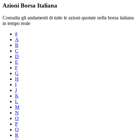
Azioni Borsa Italiana
Consulta gli andamenti di tutte le azioni quotate nella borsa italiana
in tempo reale
#
A
B
C
D
E
F
G
H
I
J
K
L
M
N
O
P
Q
R