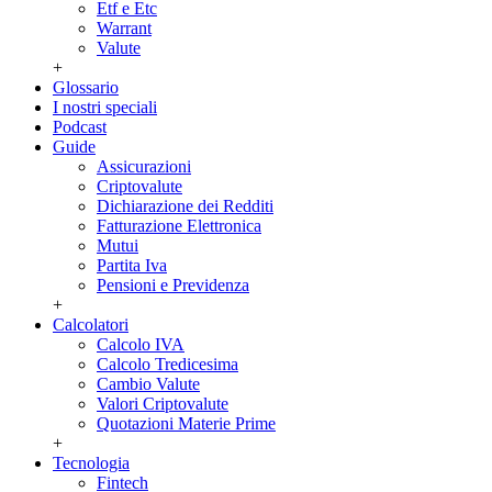
Etf e Etc
Warrant
Valute
+
Glossario
I nostri speciali
Podcast
Guide
Assicurazioni
Criptovalute
Dichiarazione dei Redditi
Fatturazione Elettronica
Mutui
Partita Iva
Pensioni e Previdenza
+
Calcolatori
Calcolo IVA
Calcolo Tredicesima
Cambio Valute
Valori Criptovalute
Quotazioni Materie Prime
+
Tecnologia
Fintech