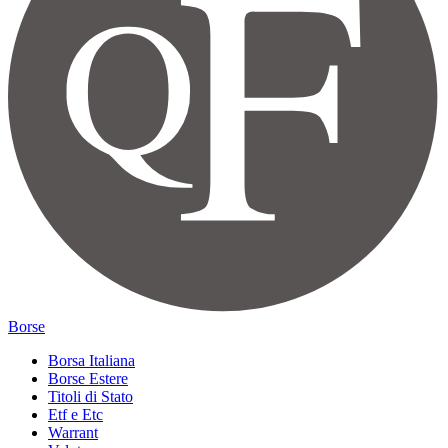
Borse
Borsa Italiana
Borse Estere
Titoli di Stato
Etf e Etc
Warrant