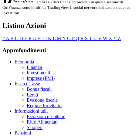
I grafici e i dati finanziari presenti in questa sezione di
QuiFinanza sono forniti da TradingView, il social network dedicato a trader ed
investitori.
Listino Azioni
#
A
B
C
D
E
F
G
H
I
J
K
L
M
N
O
P
Q
R
S
T
U
V
W
X
Y
Z
Approfondimenti
Economia
Finanza
Investimenti
Imprese (PMI)
Fisco e Tasse
Bonus fiscali
Leggi
Evasione fiscale
Regime forfettario
Informazioni utili
Estrazioni e Lotterie
Ritiri Alimentari
Scioperi
Pensioni