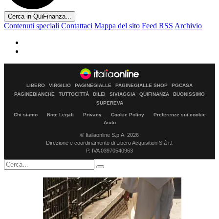
Cerca in QuiFinanza...
Contenuti speciali
Contattaci
Mappa del sito
Feed RSS
Archivio
LIBERO
VIRGILIO
PAGINEGIALLE
PAGINEGIALLE SHOP
PGCASA
PAGINEBIANCHE
TUTTOCITTÀ
DILEI
SIVIAGGIA
QUIFINANZA
BUONISSIMO
SUPEREVA
Chi siamo
Note Legali
Privacy
Cookie Policy
Preferenze sui cookie
Aiuto
© Italiaonline S.p.A. 2026
Direzione e coordinamento di Libero Acquisition S.á r.l.
P. IVA 03970540963