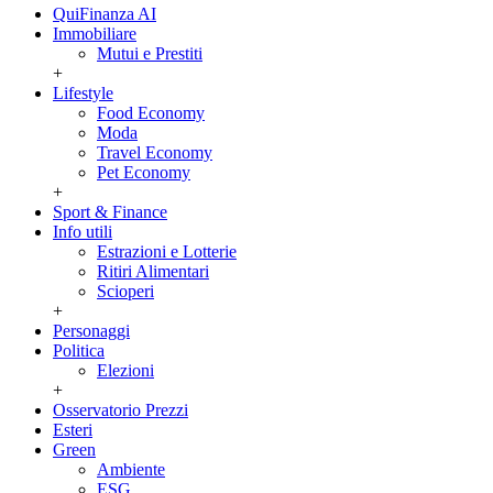
QuiFinanza AI
Immobiliare
Mutui e Prestiti
+
Lifestyle
Food Economy
Moda
Travel Economy
Pet Economy
+
Sport & Finance
Info utili
Estrazioni e Lotterie
Ritiri Alimentari
Scioperi
+
Personaggi
Politica
Elezioni
+
Osservatorio Prezzi
Esteri
Green
Ambiente
ESG