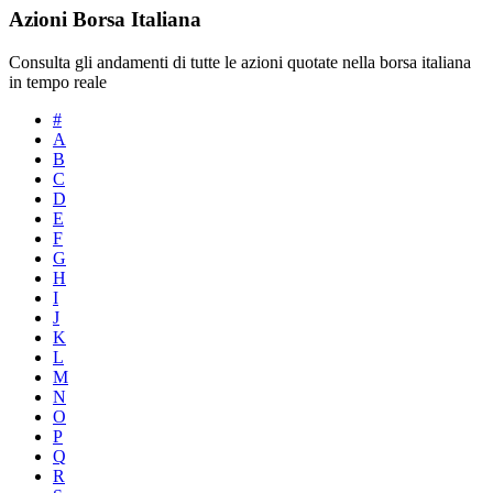
Azioni Borsa Italiana
Consulta gli andamenti di tutte le azioni quotate nella borsa italiana
in tempo reale
#
A
B
C
D
E
F
G
H
I
J
K
L
M
N
O
P
Q
R