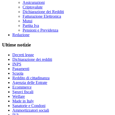
Assicurazioni
Criptovalute
Dichiarazione dei Redditi
Fatturazione Elettronica
Mutui
Partita Iva
Pensioni e Previdenza
Redazione
Ultime notizie
Decreti legge
Dichiarazione dei redditi
INPS
Pagamenti
Scuola
Reddito di cittadinanza
Agenzia delle Entrate
Ecommerce
Sgravi fiscali
Welfare
Made in Italy
Sanatorie e Condoni
Ammortizzatori sociali
IVA