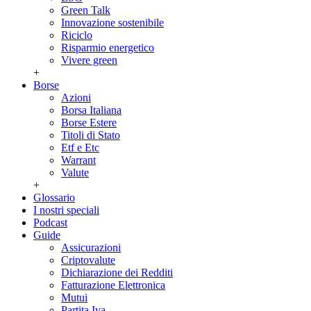
Green Talk
Innovazione sostenibile
Riciclo
Risparmio energetico
Vivere green
+
Borse
Azioni
Borsa Italiana
Borse Estere
Titoli di Stato
Etf e Etc
Warrant
Valute
+
Glossario
I nostri speciali
Podcast
Guide
Assicurazioni
Criptovalute
Dichiarazione dei Redditi
Fatturazione Elettronica
Mutui
Partita Iva