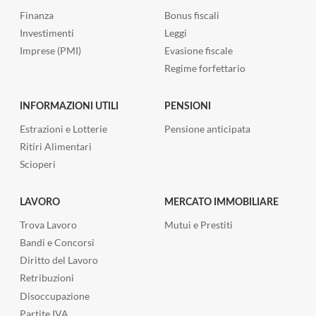
i
s
e
l
c
Finanza
Bonus fiscali
i
i
e
Investimenti
Leggi
n
a
n
s
Imprese (PMI)
Evasione fiscale
r
d
c
Regime forfettario
d
e
i
o
r
a
d
e
a
INFORMAZIONI UTILI
PENSIONI
i
e
i
e
s
Estrazioni e Lotterie
Pensione anticipata
n
u
i
Ritiri Alimentari
u
r
p
o
Scioperi
o
o
v
d
r
i
i
t
LAVORO
MERCATO IMMOBILIARE
r
u
a
e
Trova Lavoro
Mutui e Prestiti
t
a
c
i
7
Bandi e Concorsi
o
l
7
Diritto del Lavoro
r
e
p
d
Retribuzioni
n
u
p
e
n
Disoccupazione
e
l
t
Partite IVA