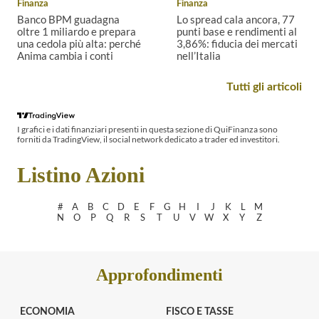
Finanza
Finanza
r
Banco BPM guadagna
Lo spread cala ancora, 77
i
oltre 1 miliardo e prepara
punti base e rendimenti al
a
una cedola più alta: perché
3,86%: fiducia dei mercati
l
Anima cambia i conti
nell’Italia
z
B
L
o
Tutti gli articoli
a
o
p
n
s
e
c
p
r
I grafici e i dati finanziari presenti in questa sezione di QuiFinanza sono
o
r
forniti da TradingView, il social network dedicato a trader ed investitori.
l
B
e
e
P
a
b
Listino Azioni
M
d
o
s
c
r
u
o
#
A
B
C
D
E
F
G
H
I
J
K
L
M
s
N
O
P
Q
R
S
T
U
V
W
X
Y
Z
p
n
e
e
t
e
r
i
u
a
n
r
Approfondimenti
i
u
o
l
a
p
m
a
e
ECONOMIA
FISCO E TASSE