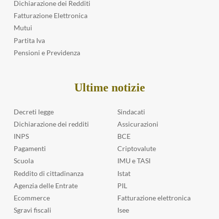
a
d
Dichiarazione dei Redditi
r
r
a
Fatturazione Elettronica
t
a
m
e
Mutui
u
e
r
Partita Iva
n
t
i
a
à
Pensioni e Previdenza
a
r
l
l
e
u
z
m
g
o
Ultime notizie
u
l
d
n
i
e
e
o
Decreti legge
Sindacati
l
r
:
l
Dichiarazione dei redditi
Assicurazioni
a
c
e
INPS
BCE
z
r
b
i
o
Pagamenti
Criptovalute
o
o
l
Scuola
IMU e TASI
r
n
l
s
Reddito di cittadinanza
Istat
e
a
e
Agenzia delle Entrate
PIL
p
n
a
i
o
Ecommerce
Fatturazione elettronica
s
ù
a
Sgravi fiscali
Isee
i
r
n