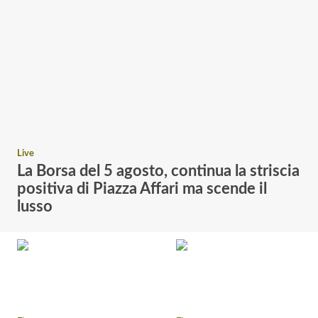
Live
La Borsa del 5 agosto, continua la striscia
positiva di Piazza Affari ma scende il
lusso
A
v
v
i
o
i
n