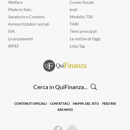
a
Welfare
Cuneo fiscale
i
c
t
Made in Italy
Inail
c
h
i
c
e
Sanatorie e Condoni
Modello 730
c
a
i
Ammortizzatori sociali
TARI
h
p
r
e
IVA
Temi principali
e
e
Licenziamenti
Le notizie di Oggi
r
n
…
d
IRPEF
Lista Tag
i
m
e
n
t
i
Cerca in QuiFinanza...
a
l
3
,
CONTENUTI SPECIALI
CONTATTACI
MAPPA DEL SITO
FEED RSS
8
ARCHIVIO
6
%