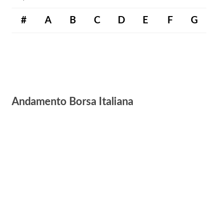
#
A
B
C
D
E
F
G
Andamento Borsa Italiana