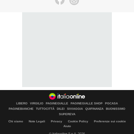
LIBERO
VIRGILIO
PAGINEGIALLE
PAGINEGIALLE SHOP
PGCASA
PAGINEBIANCHE
TUTTOCITTÀ
DILEI
SIVIAGGIA
QUIFINANZA
BUONISSIMO
SUPEREVA
Chi siamo
Note Legali
Privacy
Cookie Policy
Preferenze sui cookie
Aiuto
© Italiaonline S.p.A. 2026