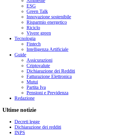
Ambiente
ESG
Green Talk
Innovazione sostenibile
Risparmio energetico
Riciclo
Vivere green
Tecnologia
Fintech
Intelligenza Artificiale
Guide
Assicurazioni
Criptovalute
Dichiarazione dei Redditi
Fatturazione Elettronica
Mutui
Partita Iva
Pensioni e Previdenza
Redazione
Ultime notizie
Decreti legge
Dichiarazione dei redditi
INPS