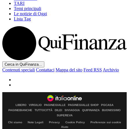
TARI
Temi principali
Le notizie di Oggi
Lista Tag
Cerca in QuiFinanza...
Contenuti speciali
Contattaci
Mappa del sito
Feed RSS
Archivio
LIBERO
VIRGILIO
PAGINEGIALLE
PAGINEGIALLE SHOP
PGCASA
PAGINEBIANCHE
TUTTOCITTÀ
DILEI
SIVIAGGIA
QUIFINANZA
BUONISSIMO
SUPEREVA
Chi siamo
Note Legali
Privacy
Cookie Policy
Preferenze sui cookie
Aiuto