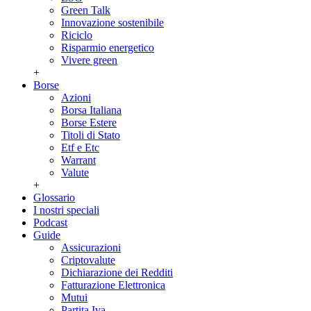
Green Talk
Innovazione sostenibile
Riciclo
Risparmio energetico
Vivere green
+
Borse
Azioni
Borsa Italiana
Borse Estere
Titoli di Stato
Etf e Etc
Warrant
Valute
+
Glossario
I nostri speciali
Podcast
Guide
Assicurazioni
Criptovalute
Dichiarazione dei Redditi
Fatturazione Elettronica
Mutui
Partita Iva