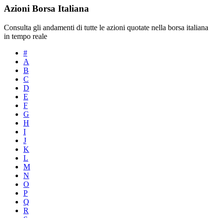
Azioni Borsa Italiana
Consulta gli andamenti di tutte le azioni quotate nella borsa italiana
in tempo reale
#
A
B
C
D
E
F
G
H
I
J
K
L
M
N
O
P
Q
R