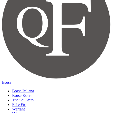
Borse
Borsa Italiana
Borse Estere
Titoli di Stato
Etf e Etc
Warrant