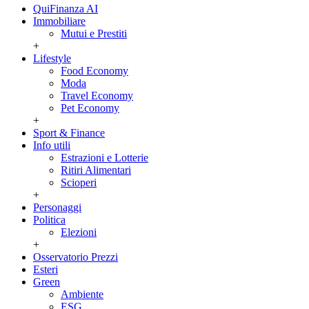
QuiFinanza AI
Immobiliare
Mutui e Prestiti
+
Lifestyle
Food Economy
Moda
Travel Economy
Pet Economy
+
Sport & Finance
Info utili
Estrazioni e Lotterie
Ritiri Alimentari
Scioperi
+
Personaggi
Politica
Elezioni
+
Osservatorio Prezzi
Esteri
Green
Ambiente
ESG