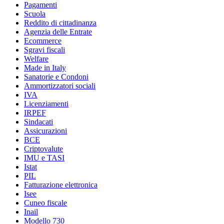
Pagamenti
Scuola
Reddito di cittadinanza
Agenzia delle Entrate
Ecommerce
Sgravi fiscali
Welfare
Made in Italy
Sanatorie e Condoni
Ammortizzatori sociali
IVA
Licenziamenti
IRPEF
Sindacati
Assicurazioni
BCE
Criptovalute
IMU e TASI
Istat
PIL
Fatturazione elettronica
Isee
Cuneo fiscale
Inail
Modello 730