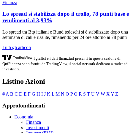
Finanza
Lo spread si stabilizza dopo il crollo, 78 punti base e
rendimenti al 3,93%
Lo spread tra Btp italiani e Bund tedeschi si è stabilizzato dopo una
settimana di cali e risalite, rimanendo per 24 ore attorno ai 78 punti
Tutti gli articoli
I grafici e i dati finanziari presenti in questa sezione di
QuiFinanza sono forniti da TradingView, il social network dedicato a trader ed
investitori.
Listino Azioni
#
A
B
C
D
E
F
G
H
I
J
K
L
M
N
O
P
Q
R
S
T
U
V
W
X
Y
Z
Approfondimenti
Economia
Finanza
Investimenti
Imprese (PMI)