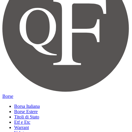
Borse
Borsa Italiana
Borse Estere
Titoli di Stato
Etf e Etc
Warrant