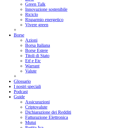
Green Talk
Innovazione sostenibile
Riciclo
Risparmio energetico
Vivere green
+
Borse
Azioni
Borsa Italiana
Borse Estere
Titoli di Stato
Etf e Etc
Warrant
Valute
+
Glossario
I nostri speciali
Podcast
Guide
Assicurazioni
Criptovalute
Dichiarazione dei Redditi
Fatturazione Elettronica
Mutui
Partita Iva