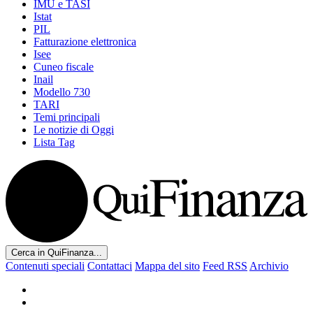
IMU e TASI
Istat
PIL
Fatturazione elettronica
Isee
Cuneo fiscale
Inail
Modello 730
TARI
Temi principali
Le notizie di Oggi
Lista Tag
Cerca in QuiFinanza...
Contenuti speciali
Contattaci
Mappa del sito
Feed RSS
Archivio