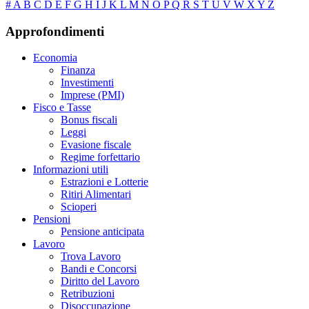
#
A
B
C
D
E
F
G
H
I
J
K
L
M
N
O
P
Q
R
S
T
U
V
W
X
Y
Z
Approfondimenti
Economia
Finanza
Investimenti
Imprese (PMI)
Fisco e Tasse
Bonus fiscali
Leggi
Evasione fiscale
Regime forfettario
Informazioni utili
Estrazioni e Lotterie
Ritiri Alimentari
Scioperi
Pensioni
Pensione anticipata
Lavoro
Trova Lavoro
Bandi e Concorsi
Diritto del Lavoro
Retribuzioni
Disoccupazione