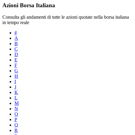
Azioni Borsa Italiana
Consulta gli andamenti di tutte le azioni quotate nella borsa italiana
in tempo reale
#
A
B
C
D
E
F
G
H
I
J
K
L
M
N
O
P
Q
R