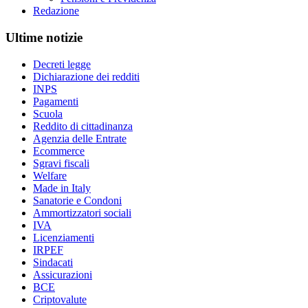
Redazione
Ultime notizie
Decreti legge
Dichiarazione dei redditi
INPS
Pagamenti
Scuola
Reddito di cittadinanza
Agenzia delle Entrate
Ecommerce
Sgravi fiscali
Welfare
Made in Italy
Sanatorie e Condoni
Ammortizzatori sociali
IVA
Licenziamenti
IRPEF
Sindacati
Assicurazioni
BCE
Criptovalute