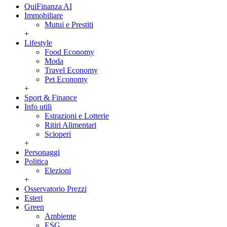
QuiFinanza AI
Immobiliare
Mutui e Prestiti
+
Lifestyle
Food Economy
Moda
Travel Economy
Pet Economy
+
Sport & Finance
Info utili
Estrazioni e Lotterie
Ritiri Alimentari
Scioperi
+
Personaggi
Politica
Elezioni
+
Osservatorio Prezzi
Esteri
Green
Ambiente
ESG