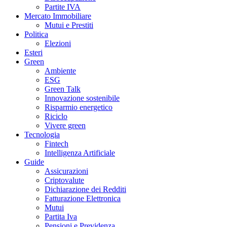
Partite IVA
Mercato Immobiliare
Mutui e Prestiti
Politica
Elezioni
Esteri
Green
Ambiente
ESG
Green Talk
Innovazione sostenibile
Risparmio energetico
Riciclo
Vivere green
Tecnologia
Fintech
Intelligenza Artificiale
Guide
Assicurazioni
Criptovalute
Dichiarazione dei Redditi
Fatturazione Elettronica
Mutui
Partita Iva
Pensioni e Previdenza