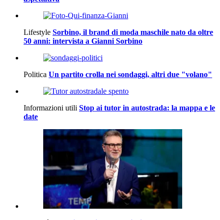
Lifestyle
Sorbino, il brand di moda maschile nato da oltre
50 anni: intervista a Gianni Sorbino
Politica
Un partito crolla nei sondaggi, altri due "volano"
Informazioni utili
Stop ai tutor in autostrada: la mappa e le
date