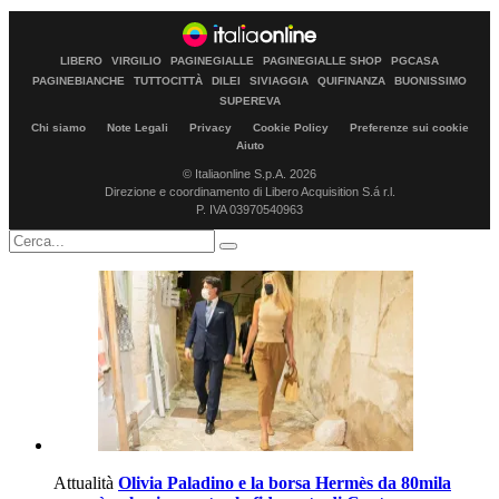
LIBERO
VIRGILIO
PAGINEGIALLE
PAGINEGIALLE SHOP
PGCASA
PAGINEBIANCHE
TUTTOCITTÀ
DILEI
SIVIAGGIA
QUIFINANZA
BUONISSIMO
SUPEREVA
Chi siamo
Note Legali
Privacy
Cookie Policy
Preferenze sui cookie
Aiuto
© Italiaonline S.p.A. 2026
Direzione e coordinamento di Libero Acquisition S.á r.l.
P. IVA 03970540963
Attualità
Olivia Paladino e la borsa Hermès da 80mila