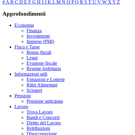
#
A
B
C
D
E
F
G
H
I
J
K
L
M
N
O
P
Q
R
S
T
U
V
W
X
Y
Z
Approfondimenti
Economia
Finanza
Investimenti
Imprese (PMI)
Fisco e Tasse
Bonus fiscali
Leggi
Evasione fiscale
Regime forfettario
Informazioni utili
Estrazioni e Lotterie
Ritiri Alimentari
Scioperi
Pensioni
Pensione anticipata
Lavoro
Trova Lavoro
Bandi e Concorsi
Diritto del Lavoro
Retribuzioni
Disoccupazione