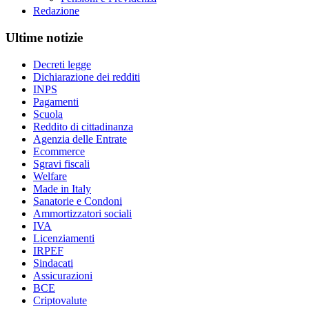
Redazione
Ultime notizie
Decreti legge
Dichiarazione dei redditi
INPS
Pagamenti
Scuola
Reddito di cittadinanza
Agenzia delle Entrate
Ecommerce
Sgravi fiscali
Welfare
Made in Italy
Sanatorie e Condoni
Ammortizzatori sociali
IVA
Licenziamenti
IRPEF
Sindacati
Assicurazioni
BCE
Criptovalute