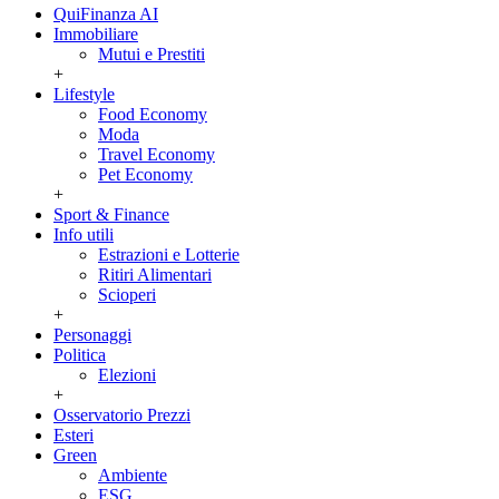
QuiFinanza AI
Immobiliare
Mutui e Prestiti
+
Lifestyle
Food Economy
Moda
Travel Economy
Pet Economy
+
Sport & Finance
Info utili
Estrazioni e Lotterie
Ritiri Alimentari
Scioperi
+
Personaggi
Politica
Elezioni
+
Osservatorio Prezzi
Esteri
Green
Ambiente
ESG