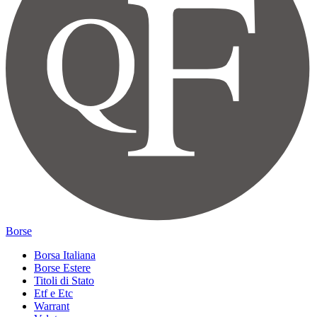
Borse
Borsa Italiana
Borse Estere
Titoli di Stato
Etf e Etc
Warrant