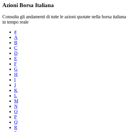
Azioni Borsa Italiana
Consulta gli andamenti di tutte le azioni quotate nella borsa italiana
in tempo reale
#
A
B
C
D
E
F
G
H
I
J
K
L
M
N
O
P
Q
R