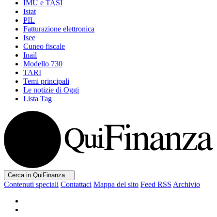
IMU e TASI
Istat
PIL
Fatturazione elettronica
Isee
Cuneo fiscale
Inail
Modello 730
TARI
Temi principali
Le notizie di Oggi
Lista Tag
Cerca in QuiFinanza...
Contenuti speciali
Contattaci
Mappa del sito
Feed RSS
Archivio