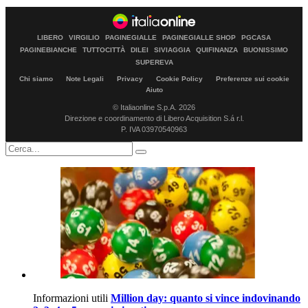
LIBERO
VIRGILIO
PAGINEGIALLE
PAGINEGIALLE SHOP
PGCASA
PAGINEBIANCHE
TUTTOCITTÀ
DILEI
SIVIAGGIA
QUIFINANZA
BUONISSIMO
SUPEREVA
Chi siamo
Note Legali
Privacy
Cookie Policy
Preferenze sui cookie
Aiuto
© Italiaonline S.p.A. 2026
Direzione e coordinamento di Libero Acquisition S.á r.l.
P. IVA 03970540963
Informazioni utili
Million day: quanto si vince indovinando