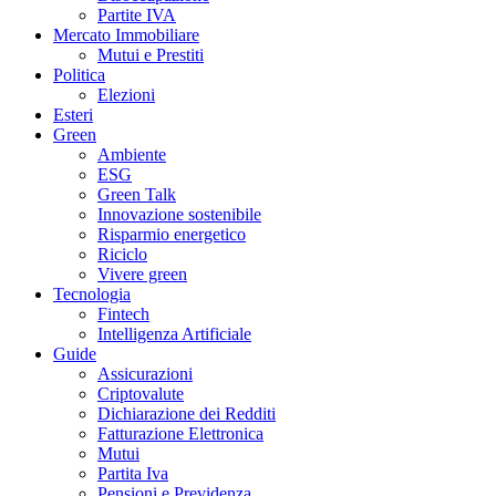
Partite IVA
Mercato Immobiliare
Mutui e Prestiti
Politica
Elezioni
Esteri
Green
Ambiente
ESG
Green Talk
Innovazione sostenibile
Risparmio energetico
Riciclo
Vivere green
Tecnologia
Fintech
Intelligenza Artificiale
Guide
Assicurazioni
Criptovalute
Dichiarazione dei Redditi
Fatturazione Elettronica
Mutui
Partita Iva
Pensioni e Previdenza