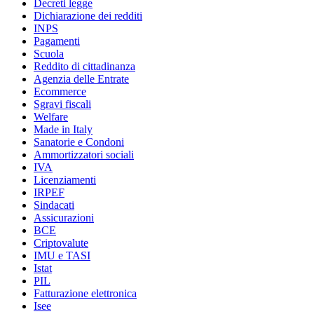
Decreti legge
Dichiarazione dei redditi
INPS
Pagamenti
Scuola
Reddito di cittadinanza
Agenzia delle Entrate
Ecommerce
Sgravi fiscali
Welfare
Made in Italy
Sanatorie e Condoni
Ammortizzatori sociali
IVA
Licenziamenti
IRPEF
Sindacati
Assicurazioni
BCE
Criptovalute
IMU e TASI
Istat
PIL
Fatturazione elettronica
Isee