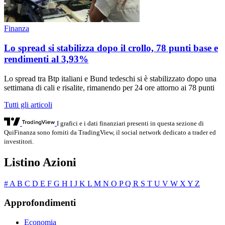
Finanza
Lo spread si stabilizza dopo il crollo, 78 punti base e
rendimenti al 3,93%
Lo spread tra Btp italiani e Bund tedeschi si è stabilizzato dopo una
settimana di cali e risalite, rimanendo per 24 ore attorno ai 78 punti
Tutti gli articoli
I grafici e i dati finanziari presenti in questa sezione di
QuiFinanza sono forniti da TradingView, il social network dedicato a trader ed
investitori.
Listino Azioni
#
A
B
C
D
E
F
G
H
I
J
K
L
M
N
O
P
Q
R
S
T
U
V
W
X
Y
Z
Approfondimenti
Economia