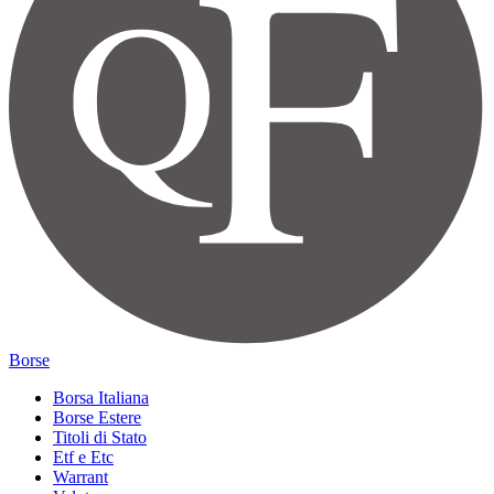
Borse
Borsa Italiana
Borse Estere
Titoli di Stato
Etf e Etc
Warrant