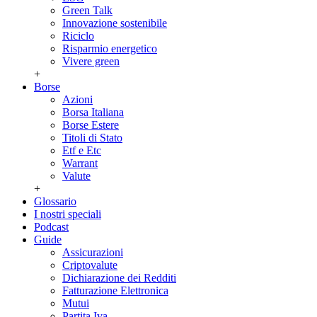
Green Talk
Innovazione sostenibile
Riciclo
Risparmio energetico
Vivere green
+
Borse
Azioni
Borsa Italiana
Borse Estere
Titoli di Stato
Etf e Etc
Warrant
Valute
+
Glossario
I nostri speciali
Podcast
Guide
Assicurazioni
Criptovalute
Dichiarazione dei Redditi
Fatturazione Elettronica
Mutui
Partita Iva