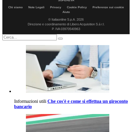
SUPEREVA
Chi siamo
Note Legali
Privacy
Cookie Policy
Preferenze sui cookie
Aiuto
© Italiaonline S.p.A. 2026
Direzione e coordinamento di Libero Acquisition S.á r.l.
P. IVA 03970540963
Informazioni utili
Che cos'è e come si effettua un giroconto
bancario