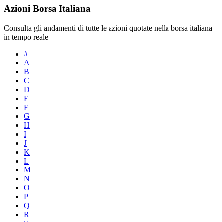
Azioni Borsa Italiana
Consulta gli andamenti di tutte le azioni quotate nella borsa italiana
in tempo reale
#
A
B
C
D
E
F
G
H
I
J
K
L
M
N
O
P
Q
R