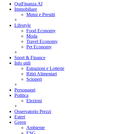
QuiFinanza AI
Immobiliare
Mutui e Prestiti
+
Lifestyle
Food Economy
Moda
Travel Economy
Pet Economy
+
Sport & Finance
Info utili
Estrazioni e Lotterie
Ritiri Alimentari
Scioperi
+
Personaggi
Politica
Elezioni
+
Osservatorio Prezzi
Esteri
Green
Ambiente
ESG