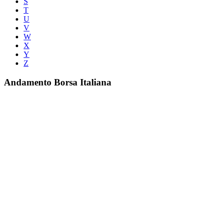
S
T
U
V
W
X
Y
Z
Andamento Borsa Italiana