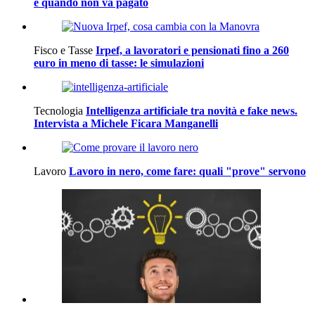
e quando non va pagato
Fisco e Tasse
Irpef, a lavoratori e pensionati fino a 260
euro in meno di tasse: le simulazioni
Tecnologia
Intelligenza artificiale tra novità e fake news.
Intervista a Michele Ficara Manganelli
Lavoro
Lavoro in nero, come fare: quali "prove" servono