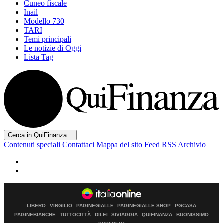
Cuneo fiscale
Inail
Modello 730
TARI
Temi principali
Le notizie di Oggi
Lista Tag
Cerca in QuiFinanza...
Contenuti speciali
Contattaci
Mappa del sito
Feed RSS
Archivio
LIBERO
VIRGILIO
PAGINEGIALLE
PAGINEGIALLE SHOP
PGCASA
PAGINEBIANCHE
TUTTOCITTÀ
DILEI
SIVIAGGIA
QUIFINANZA
BUONISSIMO