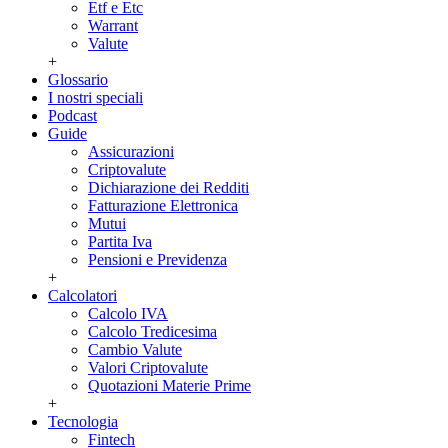
Etf e Etc
Warrant
Valute
+
Glossario
I nostri speciali
Podcast
Guide
Assicurazioni
Criptovalute
Dichiarazione dei Redditi
Fatturazione Elettronica
Mutui
Partita Iva
Pensioni e Previdenza
+
Calcolatori
Calcolo IVA
Calcolo Tredicesima
Cambio Valute
Valori Criptovalute
Quotazioni Materie Prime
+
Tecnologia
Fintech