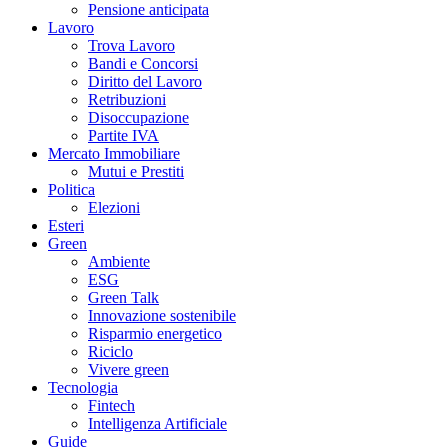
Pensione anticipata
Lavoro
Trova Lavoro
Bandi e Concorsi
Diritto del Lavoro
Retribuzioni
Disoccupazione
Partite IVA
Mercato Immobiliare
Mutui e Prestiti
Politica
Elezioni
Esteri
Green
Ambiente
ESG
Green Talk
Innovazione sostenibile
Risparmio energetico
Riciclo
Vivere green
Tecnologia
Fintech
Intelligenza Artificiale
Guide