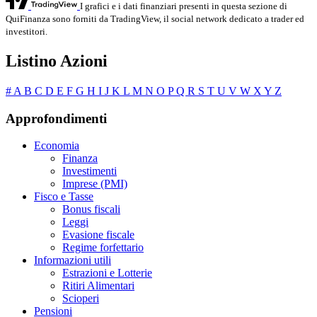
I grafici e i dati finanziari presenti in questa sezione di
QuiFinanza sono forniti da TradingView, il social network dedicato a trader ed
investitori.
Listino Azioni
#
A
B
C
D
E
F
G
H
I
J
K
L
M
N
O
P
Q
R
S
T
U
V
W
X
Y
Z
Approfondimenti
Economia
Finanza
Investimenti
Imprese (PMI)
Fisco e Tasse
Bonus fiscali
Leggi
Evasione fiscale
Regime forfettario
Informazioni utili
Estrazioni e Lotterie
Ritiri Alimentari
Scioperi
Pensioni