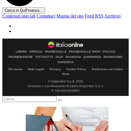
Cerca in QuiFinanza...
Contenuti speciali
Contattaci
Mappa del sito
Feed RSS
Archivio
LIBERO
VIRGILIO
PAGINEGIALLE
PAGINEGIALLE SHOP
PGCASA
PAGINEBIANCHE
TUTTOCITTÀ
DILEI
SIVIAGGIA
QUIFINANZA
BUONISSIMO
SUPEREVA
Chi siamo
Note Legali
Privacy
Cookie Policy
Preferenze sui cookie
Aiuto
© Italiaonline S.p.A. 2026
Direzione e coordinamento di Libero Acquisition S.á r.l.
P. IVA 03970540963