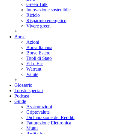
Green Talk
Innovazione sostenibile
Riciclo
Risparmio energetico
Vivere green
+
Borse
Azioni
Borsa Italiana
Borse Estere
Titoli di Stato
Etf e Etc
Warrant
Valute
+
Glossario
I nostri speciali
Podcast
Guide
Assicurazioni
Criptovalute
Dichiarazione dei Redditi
Fatturazione Elettronica
Mutui
Partita Iva