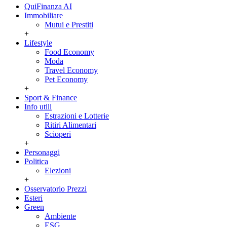
QuiFinanza AI
Immobiliare
Mutui e Prestiti
+
Lifestyle
Food Economy
Moda
Travel Economy
Pet Economy
+
Sport & Finance
Info utili
Estrazioni e Lotterie
Ritiri Alimentari
Scioperi
+
Personaggi
Politica
Elezioni
+
Osservatorio Prezzi
Esteri
Green
Ambiente
ESG