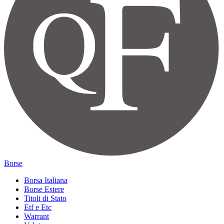
Borse
Borsa Italiana
Borse Estere
Titoli di Stato
Etf e Etc
Warrant