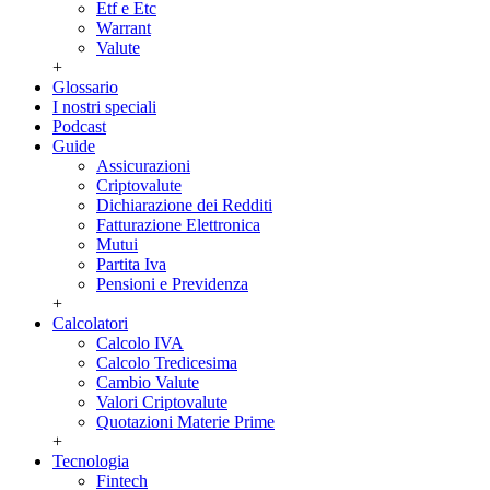
Etf e Etc
Warrant
Valute
+
Glossario
I nostri speciali
Podcast
Guide
Assicurazioni
Criptovalute
Dichiarazione dei Redditi
Fatturazione Elettronica
Mutui
Partita Iva
Pensioni e Previdenza
+
Calcolatori
Calcolo IVA
Calcolo Tredicesima
Cambio Valute
Valori Criptovalute
Quotazioni Materie Prime
+
Tecnologia
Fintech