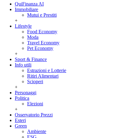
QuiFinanza AI
Immobiliare
Mutui e Prestiti
+
Lifestyle
Food Economy
Moda
Travel Economy
Pet Economy
+
Sport & Finance
Info utili
Estrazioni e Lotterie
Ritiri Alimentari
Scioperi
+
Personaggi
Politica
Elezioni
+
Osservatorio Prezzi
Esteri
Green
Ambiente
ESG