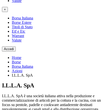
Valute
+
Borsa Italiana
Borse Estere
Titoli di Stato
Etf e Etc
Warrant
Valute
Accedi
Home
Borse
Borsa Italiana
Azioni
I.L.L.A. SpA
I.L.L.A. SpA
I.L.L.A. SpA è una società italiana attiva nella produzione e
commercializzazione di articoli per la cottura e la cucina, con un
focus su pentole, padelle e cookware antiaderente destinati
prevalentemente ai canali retail e alla distribuzione organizzata.