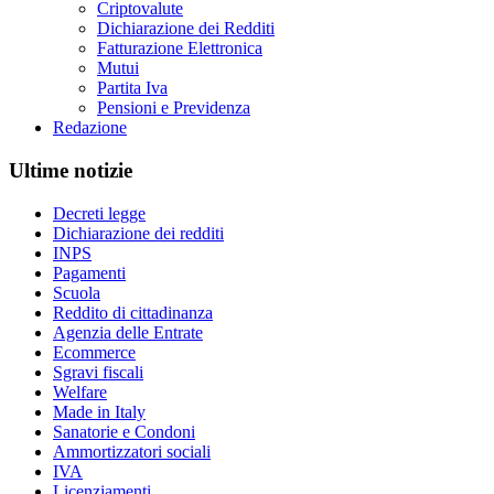
Criptovalute
Dichiarazione dei Redditi
Fatturazione Elettronica
Mutui
Partita Iva
Pensioni e Previdenza
Redazione
Ultime notizie
Decreti legge
Dichiarazione dei redditi
INPS
Pagamenti
Scuola
Reddito di cittadinanza
Agenzia delle Entrate
Ecommerce
Sgravi fiscali
Welfare
Made in Italy
Sanatorie e Condoni
Ammortizzatori sociali
IVA
Licenziamenti