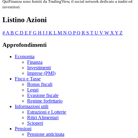
QuiFinanza sono forniti da TradingView, il social network dedicato a trader ed
investitori.
Listino Azioni
#
A
B
C
D
E
F
G
H
I
J
K
L
M
N
O
P
Q
R
S
T
U
V
W
X
Y
Z
Approfondimenti
Economia
Finanza
Investimenti
Imprese (PMI)
Fisco e Tasse
Bonus fiscali
Leggi
Evasione fiscale
Regime forfettario
Informazioni utili
Estrazioni e Lotterie
Ritiri Alimentari
Scioperi
Pensioni
Pensione anticipata