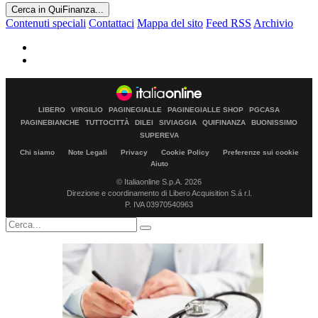
Cerca in QuiFinanza...
Contenuti speciali
Contattaci
Mappa del sito
Feed RSS
Archivio
LIBERO
VIRGILIO
PAGINEGIALLE
PAGINEGIALLE SHOP
PGCASA
PAGINEBIANCHE
TUTTOCITTÀ
DILEI
SIVIAGGIA
QUIFINANZA
BUONISSIMO
SUPEREVA
Chi siamo
Note Legali
Privacy
Cookie Policy
Preferenze sui cookie
Aiuto
© Italiaonline S.p.A. 2026
Direzione e coordinamento di Libero Acquisition S.á r.l.
P. IVA 03970540963