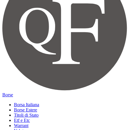
Borse
Borsa Italiana
Borse Estere
Titoli di Stato
Etf e Etc
Warrant