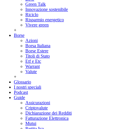
Green Talk
Innovazione sostenibile
Riciclo
Risparmio energetico
Vivere green
+
Borse
Azioni
Borsa Italiana
Borse Estere
Titoli di Stato
Etf e Etc
Warrant
Valute
+
Glossario
I nostri speciali
Podcast
Guide
Assicurazioni
Criptovalute
Dichiarazione dei Redditi
Fatturazione Elettronica
Mutui
Partita Iva