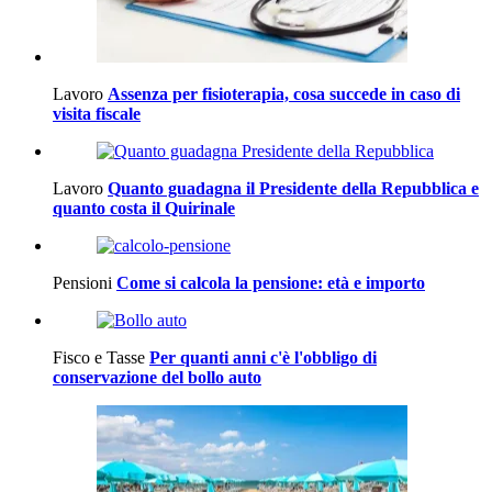
Lavoro
Assenza per fisioterapia, cosa succede in caso di
visita fiscale
Lavoro
Quanto guadagna il Presidente della Repubblica e
quanto costa il Quirinale
Pensioni
Come si calcola la pensione: età e importo
Fisco e Tasse
Per quanti anni c'è l'obbligo di
conservazione del bollo auto