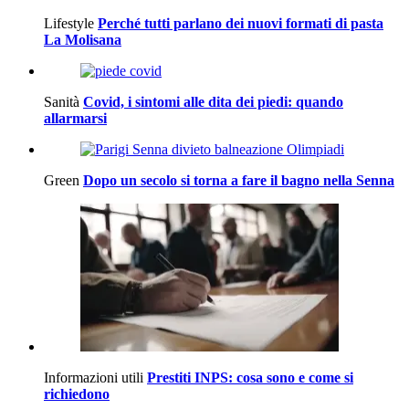
Lifestyle
Perché tutti parlano dei nuovi formati di pasta
La Molisana
Sanità
Covid, i sintomi alle dita dei piedi: quando
allarmarsi
Green
Dopo un secolo si torna a fare il bagno nella Senna
Informazioni utili
Prestiti INPS: cosa sono e come si
richiedono