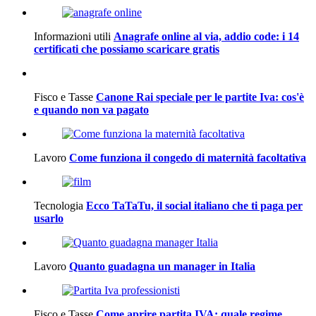
Informazioni utili
Anagrafe online al via, addio code: i 14
certificati che possiamo scaricare gratis
Fisco e Tasse
Canone Rai speciale per le partite Iva: cos'è
e quando non va pagato
Lavoro
Come funziona il congedo di maternità facoltativa
Tecnologia
Ecco TaTaTu, il social italiano che ti paga per
usarlo
Lavoro
Quanto guadagna un manager in Italia
Fisco e Tasse
Come aprire partita IVA: quale regime