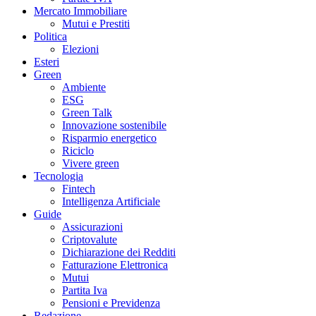
Mercato Immobiliare
Mutui e Prestiti
Politica
Elezioni
Esteri
Green
Ambiente
ESG
Green Talk
Innovazione sostenibile
Risparmio energetico
Riciclo
Vivere green
Tecnologia
Fintech
Intelligenza Artificiale
Guide
Assicurazioni
Criptovalute
Dichiarazione dei Redditi
Fatturazione Elettronica
Mutui
Partita Iva
Pensioni e Previdenza
Redazione