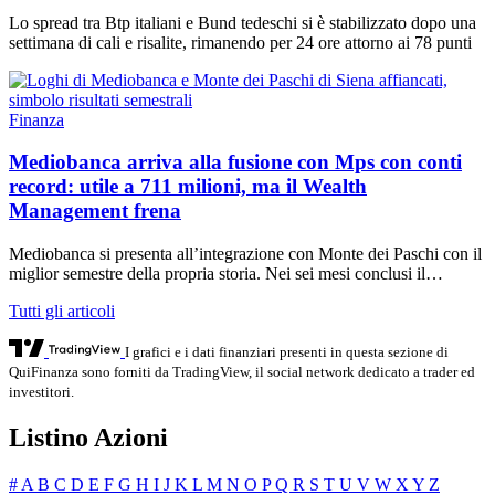
Lo spread tra Btp italiani e Bund tedeschi si è stabilizzato dopo una
settimana di cali e risalite, rimanendo per 24 ore attorno ai 78 punti
Finanza
Mediobanca arriva alla fusione con Mps con conti
record: utile a 711 milioni, ma il Wealth
Management frena
Mediobanca si presenta all’integrazione con Monte dei Paschi con il
miglior semestre della propria storia. Nei sei mesi conclusi il…
Tutti gli articoli
I grafici e i dati finanziari presenti in questa sezione di
QuiFinanza sono forniti da TradingView, il social network dedicato a trader ed
investitori.
Listino Azioni
#
A
B
C
D
E
F
G
H
I
J
K
L
M
N
O
P
Q
R
S
T
U
V
W
X
Y
Z