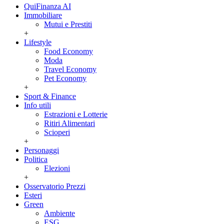
QuiFinanza AI
Immobiliare
Mutui e Prestiti
+
Lifestyle
Food Economy
Moda
Travel Economy
Pet Economy
+
Sport & Finance
Info utili
Estrazioni e Lotterie
Ritiri Alimentari
Scioperi
+
Personaggi
Politica
Elezioni
+
Osservatorio Prezzi
Esteri
Green
Ambiente
ESG