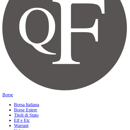
Borse
Borsa Italiana
Borse Estere
Titoli di Stato
Etf e Etc
Warrant