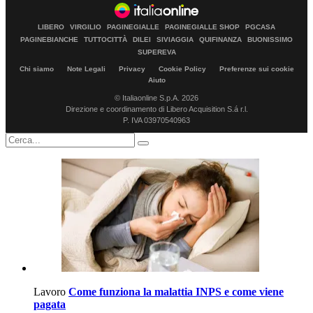
LIBERO
VIRGILIO
PAGINEGIALLE
PAGINEGIALLE SHOP
PGCASA
PAGINEBIANCHE
TUTTOCITTÀ
DILEI
SIVIAGGIA
QUIFINANZA
BUONISSIMO
SUPEREVA
Chi siamo
Note Legali
Privacy
Cookie Policy
Preferenze sui cookie
Aiuto
© Italiaonline S.p.A. 2026
Direzione e coordinamento di Libero Acquisition S.á r.l.
P. IVA 03970540963
Lavoro
Come funziona la malattia INPS e come viene
pagata