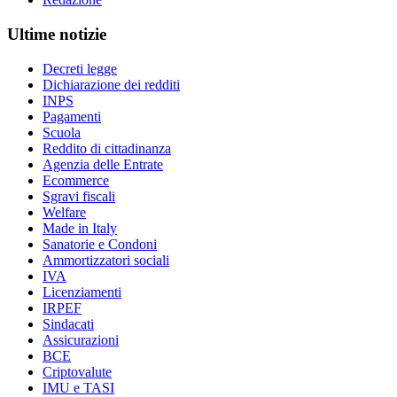
Ultime notizie
Decreti legge
Dichiarazione dei redditi
INPS
Pagamenti
Scuola
Reddito di cittadinanza
Agenzia delle Entrate
Ecommerce
Sgravi fiscali
Welfare
Made in Italy
Sanatorie e Condoni
Ammortizzatori sociali
IVA
Licenziamenti
IRPEF
Sindacati
Assicurazioni
BCE
Criptovalute
IMU e TASI