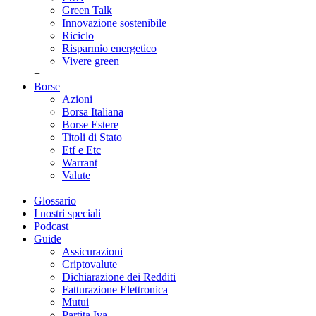
Green Talk
Innovazione sostenibile
Riciclo
Risparmio energetico
Vivere green
+
Borse
Azioni
Borsa Italiana
Borse Estere
Titoli di Stato
Etf e Etc
Warrant
Valute
+
Glossario
I nostri speciali
Podcast
Guide
Assicurazioni
Criptovalute
Dichiarazione dei Redditi
Fatturazione Elettronica
Mutui
Partita Iva