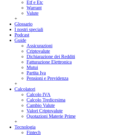
Etf e Etc
Warrant
Valute
+
Glossario
I nostri speciali
Podcast
Guide
Assicurazioni
Criptovalute
Dichiarazione dei Redditi
Fatturazione Elettronica
Mutui
Partita Iva
Pensioni e Previdenza
+
Calcolatori
Calcolo IVA
Calcolo Tredicesima
Cambio Valute
Valori Criptovalute
Quotazioni Materie Prime
+
Tecnologia
Fintech