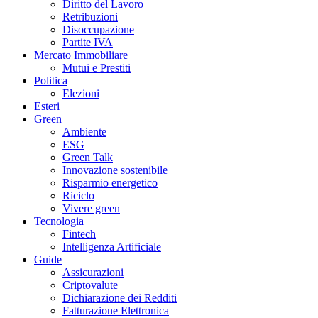
Diritto del Lavoro
Retribuzioni
Disoccupazione
Partite IVA
Mercato Immobiliare
Mutui e Prestiti
Politica
Elezioni
Esteri
Green
Ambiente
ESG
Green Talk
Innovazione sostenibile
Risparmio energetico
Riciclo
Vivere green
Tecnologia
Fintech
Intelligenza Artificiale
Guide
Assicurazioni
Criptovalute
Dichiarazione dei Redditi
Fatturazione Elettronica