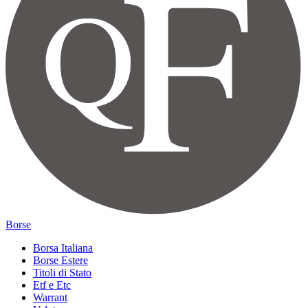
Borse
Borsa Italiana
Borse Estere
Titoli di Stato
Etf e Etc
Warrant