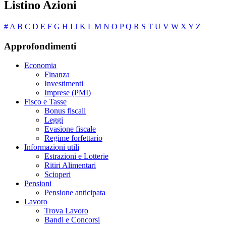
Listino Azioni
#
A
B
C
D
E
F
G
H
I
J
K
L
M
N
O
P
Q
R
S
T
U
V
W
X
Y
Z
Approfondimenti
Economia
Finanza
Investimenti
Imprese (PMI)
Fisco e Tasse
Bonus fiscali
Leggi
Evasione fiscale
Regime forfettario
Informazioni utili
Estrazioni e Lotterie
Ritiri Alimentari
Scioperi
Pensioni
Pensione anticipata
Lavoro
Trova Lavoro
Bandi e Concorsi