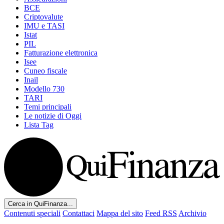
BCE
Criptovalute
IMU e TASI
Istat
PIL
Fatturazione elettronica
Isee
Cuneo fiscale
Inail
Modello 730
TARI
Temi principali
Le notizie di Oggi
Lista Tag
Cerca in QuiFinanza...
Contenuti speciali
Contattaci
Mappa del sito
Feed RSS
Archivio