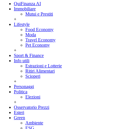
QuiFinanza AI
Immobiliare
Mutui e Prestiti
+
Lifestyle
Food Economy
Moda
Travel Economy
Pet Economy
+
Sport & Finance
Info utili
Estrazioni e Lotterie
Ritiri Alimentari
Scioperi
+
Personaggi
Politica
Elezioni
+
Osservatorio Prezzi
Esteri
Green
Ambiente
ESG