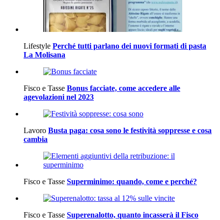
Lifestyle
Perché tutti parlano dei nuovi formati di pasta
La Molisana
Fisco e Tasse
Bonus facciate, come accedere alle
agevolazioni nel 2023
Lavoro
Busta paga: cosa sono le festività soppresse e cosa
cambia
Fisco e Tasse
Superminimo: quando, come e perché?
Fisco e Tasse
Superenalotto, quanto incasserà il Fisco