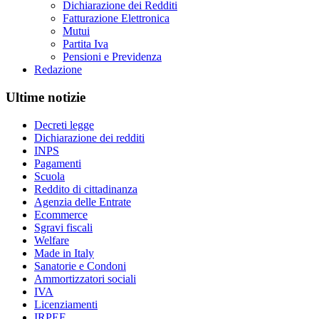
Dichiarazione dei Redditi
Fatturazione Elettronica
Mutui
Partita Iva
Pensioni e Previdenza
Redazione
Ultime notizie
Decreti legge
Dichiarazione dei redditi
INPS
Pagamenti
Scuola
Reddito di cittadinanza
Agenzia delle Entrate
Ecommerce
Sgravi fiscali
Welfare
Made in Italy
Sanatorie e Condoni
Ammortizzatori sociali
IVA
Licenziamenti
IRPEF