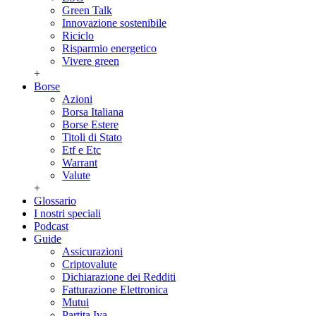
Green Talk
Innovazione sostenibile
Riciclo
Risparmio energetico
Vivere green
+
Borse
Azioni
Borsa Italiana
Borse Estere
Titoli di Stato
Etf e Etc
Warrant
Valute
+
Glossario
I nostri speciali
Podcast
Guide
Assicurazioni
Criptovalute
Dichiarazione dei Redditi
Fatturazione Elettronica
Mutui
Partita Iva