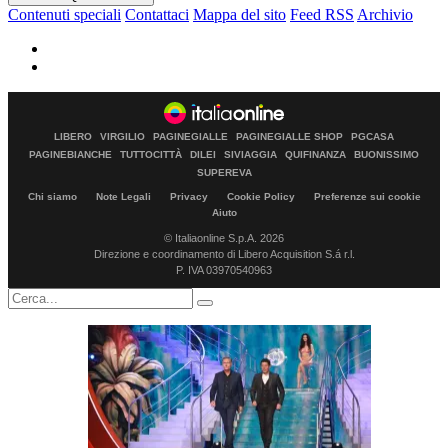
Contenuti speciali
Contattaci
Mappa del sito
Feed RSS
Archivio
LIBERO
VIRGILIO
PAGINEGIALLE
PAGINEGIALLE SHOP
PGCASA
PAGINEBIANCHE
TUTTOCITTÀ
DILEI
SIVIAGGIA
QUIFINANZA
BUONISSIMO
SUPEREVA
Chi siamo
Note Legali
Privacy
Cookie Policy
Preferenze sui cookie
Aiuto
© Italiaonline S.p.A. 2026
Direzione e coordinamento di Libero Acquisition S.á r.l.
P. IVA 03970540963