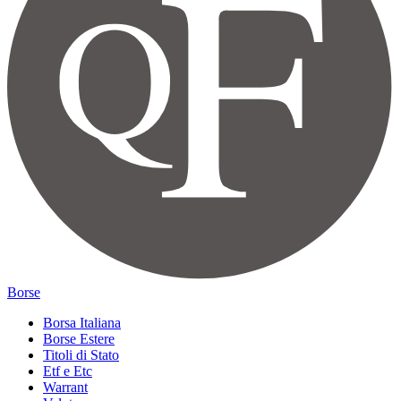
Borse
Borsa Italiana
Borse Estere
Titoli di Stato
Etf e Etc
Warrant