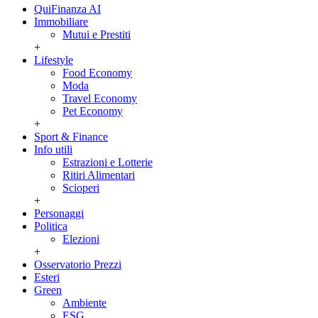
QuiFinanza AI
Immobiliare
Mutui e Prestiti
+
Lifestyle
Food Economy
Moda
Travel Economy
Pet Economy
+
Sport & Finance
Info utili
Estrazioni e Lotterie
Ritiri Alimentari
Scioperi
+
Personaggi
Politica
Elezioni
+
Osservatorio Prezzi
Esteri
Green
Ambiente
ESG