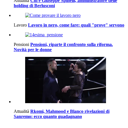
Attualità
Chi è Giuseppe Spinelli, amministratore delle
holding di Berlusconi
Lavoro
Lavoro in nero, come fare: quali "prove" servono
Pensioni
Pensioni, riparte il confronto sulla riforma.
Novità per le donne
Attualità
Rkomi, Mahmood e Blanco rivelazioni di
Sanremo: ecco quanto guadagnano