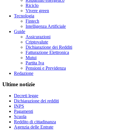
Risparmio energetico
Riciclo
Vivere green
Tecnologia
Fintech
Intelligenza Artificiale
Guide
Assicurazioni
Criptovalute
Dichiarazione dei Redditi
Fatturazione Elettronica
Mutui
Partita Iva
Pensioni e Previdenza
Redazione
Ultime notizie
Decreti legge
Dichiarazione dei redditi
INPS
Pagamenti
Scuola
Reddito di cittadinanza
Agenzia delle Entrate