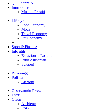
QuiFinanza AI
Immobiliare
Mutui e Prestiti
+
Lifestyle
Food Economy
Moda
Travel Economy
Pet Economy
+
Sport & Finance
Info utili
Estrazioni e Lotterie
Ritiri Alimentari
Scioperi
+
Personaggi
Politica
Elezioni
+
Osservatorio Prezzi
Esteri
Green
Ambiente
ESG