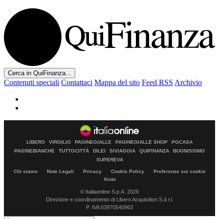
Cerca in QuiFinanza...
Contenuti speciali
Contattaci
Mappa del sito
Feed RSS
Archivio
LIBERO
VIRGILIO
PAGINEGIALLE
PAGINEGIALLE SHOP
PGCASA
PAGINEBIANCHE
TUTTOCITTÀ
DILEI
SIVIAGGIA
QUIFINANZA
BUONISSIMO
SUPEREVA
Chi siamo
Note Legali
Privacy
Cookie Policy
Preferenze sui cookie
Aiuto
© Italiaonline S.p.A. 2026
Direzione e coordinamento di Libero Acquisition S.á r.l.
P. IVA 03970540963