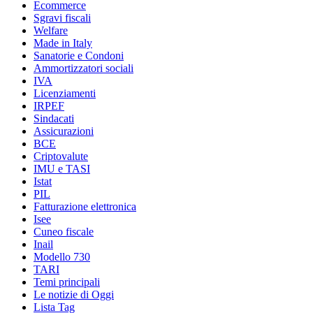
Ecommerce
Sgravi fiscali
Welfare
Made in Italy
Sanatorie e Condoni
Ammortizzatori sociali
IVA
Licenziamenti
IRPEF
Sindacati
Assicurazioni
BCE
Criptovalute
IMU e TASI
Istat
PIL
Fatturazione elettronica
Isee
Cuneo fiscale
Inail
Modello 730
TARI
Temi principali
Le notizie di Oggi
Lista Tag