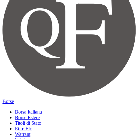
Borse
Borsa Italiana
Borse Estere
Titoli di Stato
Etf e Etc
Warrant