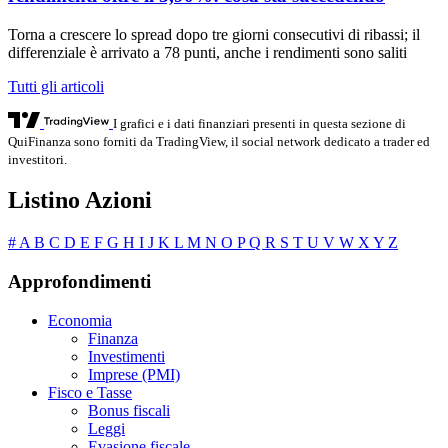
Torna a crescere lo spread dopo tre giorni consecutivi di ribassi; il
differenziale è arrivato a 78 punti, anche i rendimenti sono saliti
Tutti gli articoli
I grafici e i dati finanziari presenti in questa sezione di
QuiFinanza sono forniti da TradingView, il social network dedicato a trader ed
investitori.
Listino Azioni
#
A
B
C
D
E
F
G
H
I
J
K
L
M
N
O
P
Q
R
S
T
U
V
W
X
Y
Z
Approfondimenti
Economia
Finanza
Investimenti
Imprese (PMI)
Fisco e Tasse
Bonus fiscali
Leggi
Evasione fiscale