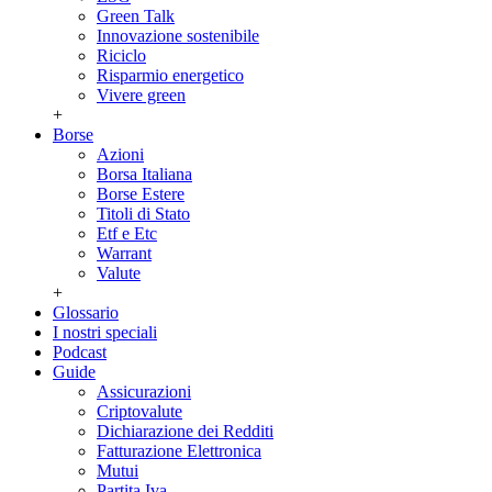
Green Talk
Innovazione sostenibile
Riciclo
Risparmio energetico
Vivere green
+
Borse
Azioni
Borsa Italiana
Borse Estere
Titoli di Stato
Etf e Etc
Warrant
Valute
+
Glossario
I nostri speciali
Podcast
Guide
Assicurazioni
Criptovalute
Dichiarazione dei Redditi
Fatturazione Elettronica
Mutui
Partita Iva