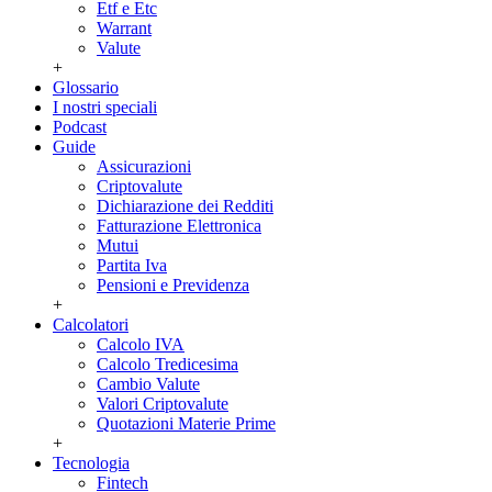
Etf e Etc
Warrant
Valute
+
Glossario
I nostri speciali
Podcast
Guide
Assicurazioni
Criptovalute
Dichiarazione dei Redditi
Fatturazione Elettronica
Mutui
Partita Iva
Pensioni e Previdenza
+
Calcolatori
Calcolo IVA
Calcolo Tredicesima
Cambio Valute
Valori Criptovalute
Quotazioni Materie Prime
+
Tecnologia
Fintech