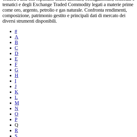
tematici e degli Exchange Traded Commodity legati a materie prime
come oro, argento, petrolio e gas naturale. Confronta rendimenti,
composizione, patrimonio gestito e principali dati di mercato dei
diversi strumenti disponibili.
#
A
B
C
D
E
F
G
H
I
J
K
L
M
N
O
P
Q
R
S