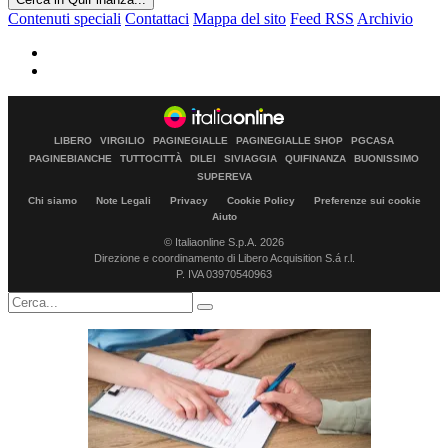
Contenuti speciali
Contattaci
Mappa del sito
Feed RSS
Archivio
LIBERO
VIRGILIO
PAGINEGIALLE
PAGINEGIALLE SHOP
PGCASA
PAGINEBIANCHE
TUTTOCITTÀ
DILEI
SIVIAGGIA
QUIFINANZA
BUONISSIMO
SUPEREVA
Chi siamo
Note Legali
Privacy
Cookie Policy
Preferenze sui cookie
Aiuto
© Italiaonline S.p.A. 2026
Direzione e coordinamento di Libero Acquisition S.á r.l.
P. IVA 03970540963