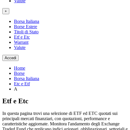
Valute
+
Borsa Italiana
Borse Estere
Titoli di Stato
Etf e Etc
Warrant
Valute
Accedi
Home
Borse
Borsa Italiana
Etc e Etf
A
Etf e Etc
In questa pagina trovi una selezione di ETF ed ETC quotati sui
principali mercati finanziari, con quotazioni, performance e
caratteristiche aggiornate. Monitora l'andamento degli Exchange
Traded Fund che replicano indici azionari, obbligazionari, settoriali e