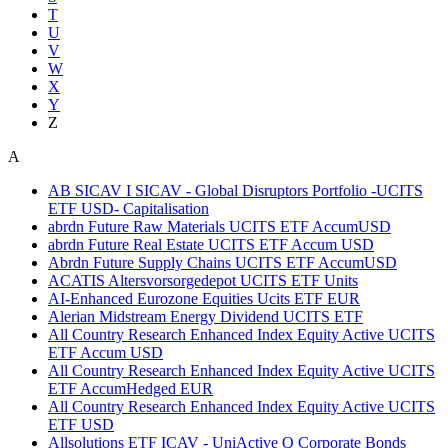
T
U
V
W
X
Y
Z
A
AB SICAV I SICAV - Global Disruptors Portfolio -UCITS
ETF USD- Capitalisation
abrdn Future Raw Materials UCITS ETF AccumUSD
abrdn Future Real Estate UCITS ETF Accum USD
Abrdn Future Supply Chains UCITS ETF AccumUSD
ACATIS Altersvorsorgedepot UCITS ETF Units
AI-Enhanced Eurozone Equities Ucits ETF EUR
Alerian Midstream Energy Dividend UCITS ETF
All Country Research Enhanced Index Equity Active UCITS
ETF Accum USD
All Country Research Enhanced Index Equity Active UCITS
ETF AccumHedged EUR
All Country Research Enhanced Index Equity Active UCITS
ETF USD
Allsolutions ETF ICAV - UniActive Q Corporate Bonds