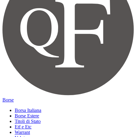
Borse
Borsa Italiana
Borse Estere
Titoli di Stato
Etf e Etc
Warrant