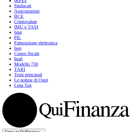
IRPEF
Sindacati
Assicurazioni
BCE
Criptovalute
IMU e TASI
Istat
PIL
Fatturazione elettronica
Isee
Cuneo fiscale
Inail
Modello 730
TARI
Temi principali
Le notizie di Oggi
Lista Tag
Cerca in QuiFinanza...