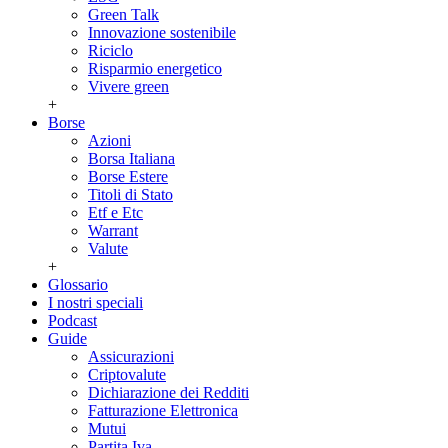
Green Talk
Innovazione sostenibile
Riciclo
Risparmio energetico
Vivere green
+
Borse
Azioni
Borsa Italiana
Borse Estere
Titoli di Stato
Etf e Etc
Warrant
Valute
+
Glossario
I nostri speciali
Podcast
Guide
Assicurazioni
Criptovalute
Dichiarazione dei Redditi
Fatturazione Elettronica
Mutui
Partita Iva