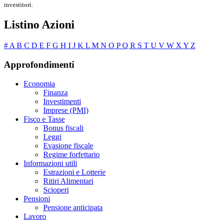
investitori.
Listino Azioni
#
A
B
C
D
E
F
G
H
I
J
K
L
M
N
O
P
Q
R
S
T
U
V
W
X
Y
Z
Approfondimenti
Economia
Finanza
Investimenti
Imprese (PMI)
Fisco e Tasse
Bonus fiscali
Leggi
Evasione fiscale
Regime forfettario
Informazioni utili
Estrazioni e Lotterie
Ritiri Alimentari
Scioperi
Pensioni
Pensione anticipata
Lavoro