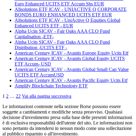
Euro Enhanced UCITS ETF Accum Shs EUR
Allsolutions ETF ICAV - UNIACTIVE Q CORPORATE
BONDS EURO ENHANCED UCITS ETF EUR
Allsolutions ETF ICAV - UniActive Q Equities Global
Enhanced UCITS ETF - EUR
Alpha Ucits SICAV - Fair Oaks AAA CLO Fund
Capitalisation -ETF-
Alpha Ucits SICAV - Fair Oaks AAA CLO Fund
Distribution -UCITS ETF -
American Century ICAV - Avantis Europe Equity Ucits Etf
American Century ICAV - Avantis Global Equity UCITS
ETF Accum- USD
American Century ICAV - Avantis Global Small Cap Value
UCITS ETF AccumUSD
American Century ICAV - Avantis Pacific Equity Ucits Etf
Amplify Blockchain Technology ETF
1
2
…
22
Vai alla pagina successiva
Le informazioni contenute nella sezione Borse possono essere
soggette a cambiamenti e modifiche senza preavviso. Qualsiasi
decisione d'investimento presa sulla base delle presenti informazioni
è di esclusiva responsabilità dell'utente del sito. Le informazioni non
sono pertanto da intendersi in nessun modo come una sollecitazione
al pubblico risparmio o all'investimento.