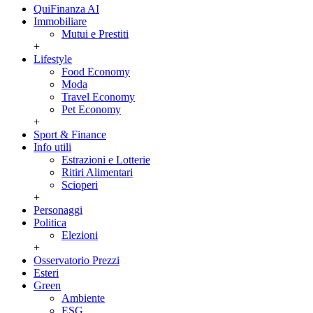
QuiFinanza AI
Immobiliare
Mutui e Prestiti
+
Lifestyle
Food Economy
Moda
Travel Economy
Pet Economy
+
Sport & Finance
Info utili
Estrazioni e Lotterie
Ritiri Alimentari
Scioperi
+
Personaggi
Politica
Elezioni
+
Osservatorio Prezzi
Esteri
Green
Ambiente
ESG