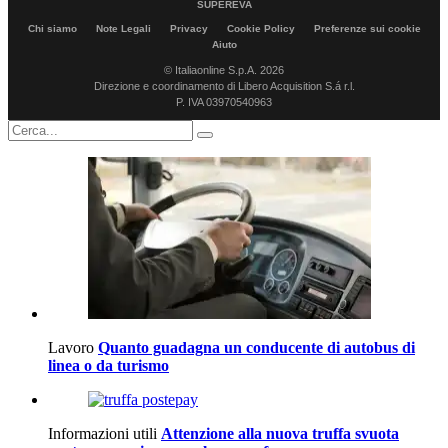
SUPEREVA
Chi siamo
Note Legali
Privacy
Cookie Policy
Preferenze sui cookie
Aiuto
© Italiaonline S.p.A. 2026
Direzione e coordinamento di Libero Acquisition S.á r.l.
P. IVA 03970540963
Lavoro
Quanto guadagna un conducente di autobus di
linea o da turismo
Informazioni utili
Attenzione alla nuova truffa svuota