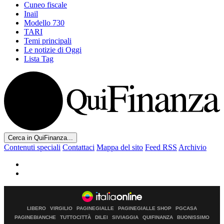
Cuneo fiscale
Inail
Modello 730
TARI
Temi principali
Le notizie di Oggi
Lista Tag
Cerca in QuiFinanza...
Contenuti speciali
Contattaci
Mappa del sito
Feed RSS
Archivio
LIBERO
VIRGILIO
PAGINEGIALLE
PAGINEGIALLE SHOP
PGCASA
PAGINEBIANCHE
TUTTOCITTÀ
DILEI
SIVIAGGIA
QUIFINANZA
BUONISSIMO