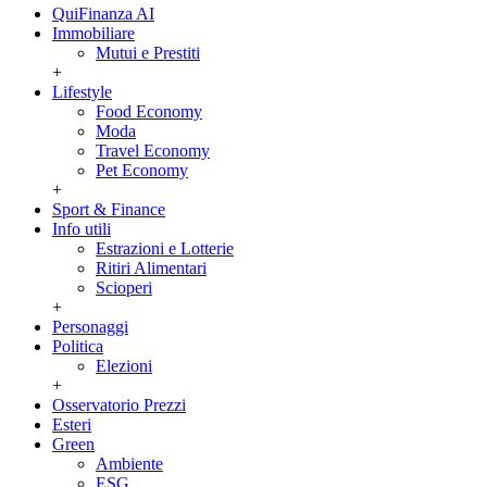
QuiFinanza AI
Immobiliare
Mutui e Prestiti
+
Lifestyle
Food Economy
Moda
Travel Economy
Pet Economy
+
Sport & Finance
Info utili
Estrazioni e Lotterie
Ritiri Alimentari
Scioperi
+
Personaggi
Politica
Elezioni
+
Osservatorio Prezzi
Esteri
Green
Ambiente
ESG