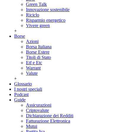
Green Talk
Innovazione sostenibile
Riciclo
Risparmio energetico
Vivere green
+
Borse
Azioni
Borsa Italiana
Borse Estere
Titoli di Stato
Etf e Etc
Warrant
Valute
+
Glossario
I nostri speciali
Podcast
Guide
Assicurazioni
Criptovalute
Dichiarazione dei Redditi
Fatturazione Elettronica
Mutui
Partita Iva