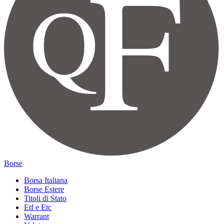
Borse
Borsa Italiana
Borse Estere
Titoli di Stato
Etf e Etc
Warrant