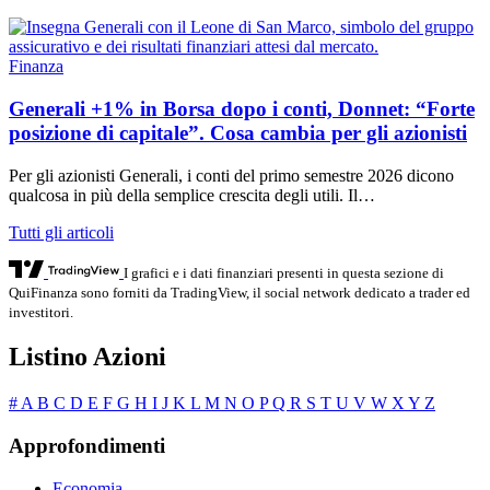
Finanza
Generali +1% in Borsa dopo i conti, Donnet: “Forte
posizione di capitale”. Cosa cambia per gli azionisti
Per gli azionisti Generali, i conti del primo semestre 2026 dicono
qualcosa in più della semplice crescita degli utili. Il…
Tutti gli articoli
I grafici e i dati finanziari presenti in questa sezione di
QuiFinanza sono forniti da TradingView, il social network dedicato a trader ed
investitori.
Listino Azioni
#
A
B
C
D
E
F
G
H
I
J
K
L
M
N
O
P
Q
R
S
T
U
V
W
X
Y
Z
Approfondimenti
Economia