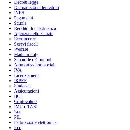
Decreti legge
Dichiarazione dei redditi
INPS
Pagamenti
Scuola
Reddito di cittadinanza
Agenzia delle Entrate
Ecommerce
Sgravi fiscali
Welfare
Made in Italy
Sanatorie e Condoni
Ammortizzatori sociali
IVA
Licenziamenti
IRPEF
Sindacati
Assicurazioni
BCE
Criptovalute
IMU e TASI
Istat
PIL
Fatturazione elettronica
Isee