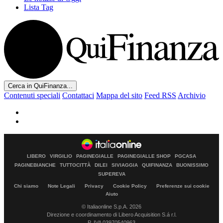
Lista Tag
Cerca in QuiFinanza...
Contenuti speciali
Contattaci
Mappa del sito
Feed RSS
Archivio
LIBERO
VIRGILIO
PAGINEGIALLE
PAGINEGIALLE SHOP
PGCASA
PAGINEBIANCHE
TUTTOCITTÀ
DILEI
SIVIAGGIA
QUIFINANZA
BUONISSIMO
SUPEREVA
Chi siamo
Note Legali
Privacy
Cookie Policy
Preferenze sui cookie
Aiuto
© Italiaonline S.p.A. 2026
Direzione e coordinamento di Libero Acquisition S.á r.l.
P. IVA 03970540963