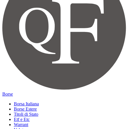
Borse
Borsa Italiana
Borse Estere
Titoli di Stato
Etf e Etc
Warrant