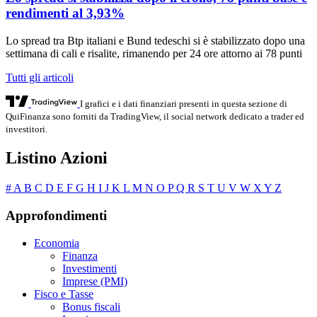
rendimenti al 3,93%
Lo spread tra Btp italiani e Bund tedeschi si è stabilizzato dopo una
settimana di cali e risalite, rimanendo per 24 ore attorno ai 78 punti
Tutti gli articoli
I grafici e i dati finanziari presenti in questa sezione di
QuiFinanza sono forniti da TradingView, il social network dedicato a trader ed
investitori.
Listino Azioni
#
A
B
C
D
E
F
G
H
I
J
K
L
M
N
O
P
Q
R
S
T
U
V
W
X
Y
Z
Approfondimenti
Economia
Finanza
Investimenti
Imprese (PMI)
Fisco e Tasse
Bonus fiscali