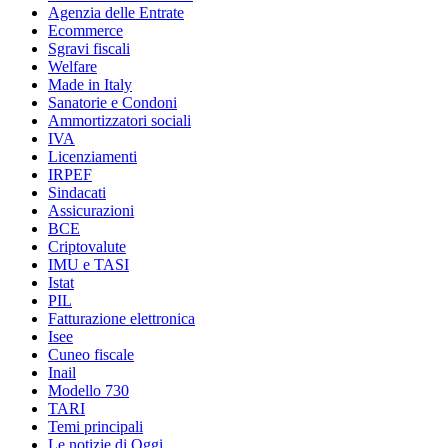
Agenzia delle Entrate
Ecommerce
Sgravi fiscali
Welfare
Made in Italy
Sanatorie e Condoni
Ammortizzatori sociali
IVA
Licenziamenti
IRPEF
Sindacati
Assicurazioni
BCE
Criptovalute
IMU e TASI
Istat
PIL
Fatturazione elettronica
Isee
Cuneo fiscale
Inail
Modello 730
TARI
Temi principali
Le notizie di Oggi