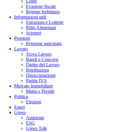
Leggi
Evasione fiscale
Regime forfettario
Informazioni utili
Estrazioni e Lotterie
Ritiri Alimentari
Scioperi
Pensioni
Pensione anticipata
Lavoro
Trova Lavoro
Bandi e Concorsi
Diritto del Lavoro
Retribuzioni
Disoccupazione
Partite IVA
Mercato Immobiliare
Mutui e Prestiti
Politica
Elezioni
Esteri
Green
Ambiente
ESG
Green Talk