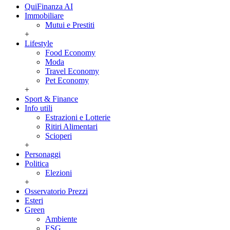
QuiFinanza AI
Immobiliare
Mutui e Prestiti
+
Lifestyle
Food Economy
Moda
Travel Economy
Pet Economy
+
Sport & Finance
Info utili
Estrazioni e Lotterie
Ritiri Alimentari
Scioperi
+
Personaggi
Politica
Elezioni
+
Osservatorio Prezzi
Esteri
Green
Ambiente
ESG