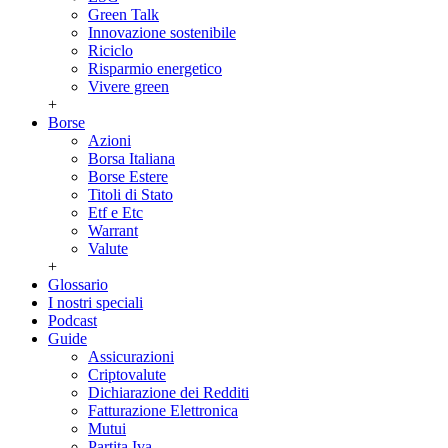
Green Talk
Innovazione sostenibile
Riciclo
Risparmio energetico
Vivere green
+
Borse
Azioni
Borsa Italiana
Borse Estere
Titoli di Stato
Etf e Etc
Warrant
Valute
+
Glossario
I nostri speciali
Podcast
Guide
Assicurazioni
Criptovalute
Dichiarazione dei Redditi
Fatturazione Elettronica
Mutui
Partita Iva