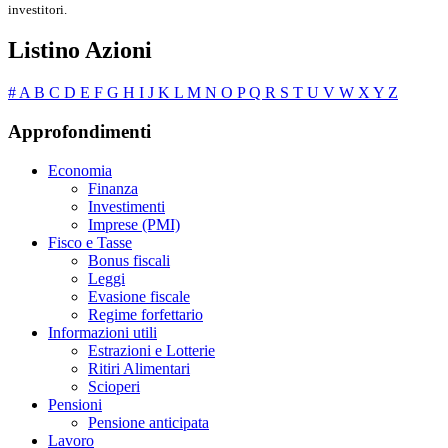
investitori.
Listino Azioni
#
A
B
C
D
E
F
G
H
I
J
K
L
M
N
O
P
Q
R
S
T
U
V
W
X
Y
Z
Approfondimenti
Economia
Finanza
Investimenti
Imprese (PMI)
Fisco e Tasse
Bonus fiscali
Leggi
Evasione fiscale
Regime forfettario
Informazioni utili
Estrazioni e Lotterie
Ritiri Alimentari
Scioperi
Pensioni
Pensione anticipata
Lavoro