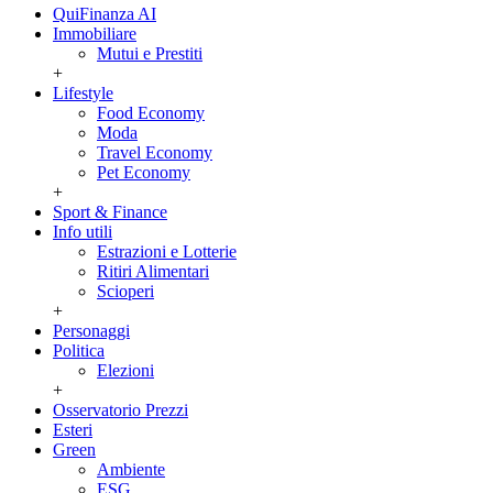
QuiFinanza AI
Immobiliare
Mutui e Prestiti
+
Lifestyle
Food Economy
Moda
Travel Economy
Pet Economy
+
Sport & Finance
Info utili
Estrazioni e Lotterie
Ritiri Alimentari
Scioperi
+
Personaggi
Politica
Elezioni
+
Osservatorio Prezzi
Esteri
Green
Ambiente
ESG