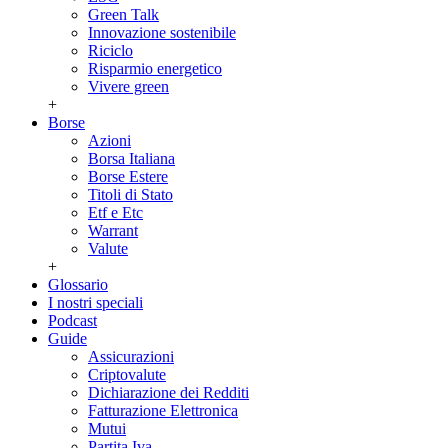
Green Talk
Innovazione sostenibile
Riciclo
Risparmio energetico
Vivere green
+
Borse
Azioni
Borsa Italiana
Borse Estere
Titoli di Stato
Etf e Etc
Warrant
Valute
+
Glossario
I nostri speciali
Podcast
Guide
Assicurazioni
Criptovalute
Dichiarazione dei Redditi
Fatturazione Elettronica
Mutui
Partita Iva