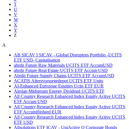
T
U
V
W
X
Y
Z
A
AB SICAV I SICAV - Global Disruptors Portfolio -UCITS
ETF USD- Capitalisation
abrdn Future Raw Materials UCITS ETF AccumUSD
abrdn Future Real Estate UCITS ETF Accum USD
Abrdn Future Supply Chains UCITS ETF AccumUSD
ACATIS Altersvorsorgedepot UCITS ETF Units
AI-Enhanced Eurozone Equities Ucits ETF EUR
Alerian Midstream Energy Dividend UCITS ETF
All Country Research Enhanced Index Equity Active UCITS
ETF Accum USD
All Country Research Enhanced Index Equity Active UCITS
ETF AccumHedged EUR
All Country Research Enhanced Index Equity Active UCITS
ETF USD
Allsolutions ETF ICAV - UniActive Q Corporate Bonds