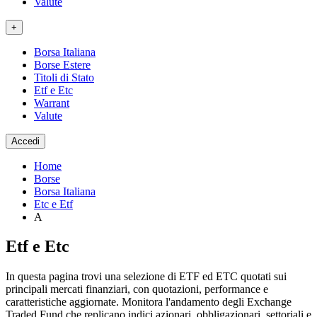
Valute
+
Borsa Italiana
Borse Estere
Titoli di Stato
Etf e Etc
Warrant
Valute
Accedi
Home
Borse
Borsa Italiana
Etc e Etf
A
Etf e Etc
In questa pagina trovi una selezione di ETF ed ETC quotati sui
principali mercati finanziari, con quotazioni, performance e
caratteristiche aggiornate. Monitora l'andamento degli Exchange
Traded Fund che replicano indici azionari, obbligazionari, settoriali e