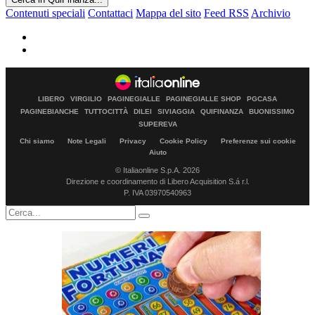
Contenuti speciali
Contattaci
Mappa del sito
Feed RSS
Archivio
LIBERO
VIRGILIO
PAGINEGIALLE
PAGINEGIALLE SHOP
PGCASA
PAGINEBIANCHE
TUTTOCITTÀ
DILEI
SIVIAGGIA
QUIFINANZA
BUONISSIMO
SUPEREVA
Chi siamo
Note Legali
Privacy
Cookie Policy
Preferenze sui cookie
Aiuto
© Italiaonline S.p.A. 2026
Direzione e coordinamento di Libero Acquisition S.á r.l.
P. IVA 03970540963