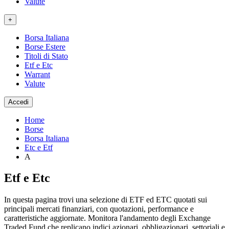
Valute
+
Borsa Italiana
Borse Estere
Titoli di Stato
Etf e Etc
Warrant
Valute
Accedi
Home
Borse
Borsa Italiana
Etc e Etf
A
Etf e Etc
In questa pagina trovi una selezione di ETF ed ETC quotati sui
principali mercati finanziari, con quotazioni, performance e
caratteristiche aggiornate. Monitora l'andamento degli Exchange
Traded Fund che replicano indici azionari, obbligazionari, settoriali e