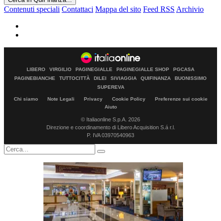
Contenuti speciali
Contattaci
Mappa del sito
Feed RSS
Archivio
LIBERO
VIRGILIO
PAGINEGIALLE
PAGINEGIALLE SHOP
PGCASA
PAGINEBIANCHE
TUTTOCITTÀ
DILEI
SIVIAGGIA
QUIFINANZA
BUONISSIMO
SUPEREVA
Chi siamo
Note Legali
Privacy
Cookie Policy
Preferenze sui cookie
Aiuto
© Italiaonline S.p.A. 2026
Direzione e coordinamento di Libero Acquisition S.á r.l.
P. IVA 03970540963