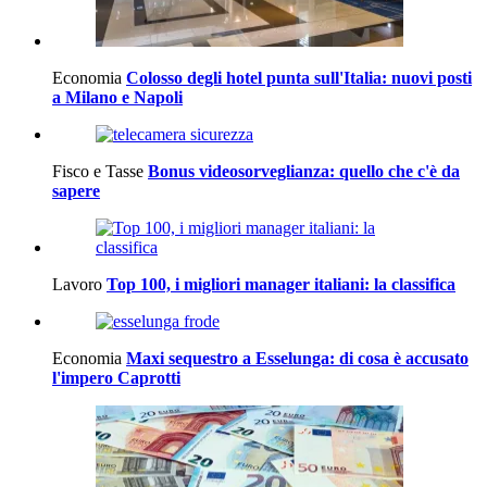
Economia
Colosso degli hotel punta sull'Italia: nuovi posti
a Milano e Napoli
Fisco e Tasse
Bonus videosorveglianza: quello che c'è da
sapere
Lavoro
Top 100, i migliori manager italiani: la classifica
Economia
Maxi sequestro a Esselunga: di cosa è accusato
l'impero Caprotti