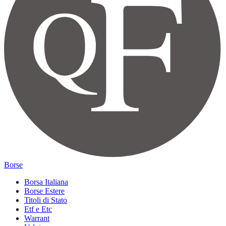
Borse
Borsa Italiana
Borse Estere
Titoli di Stato
Etf e Etc
Warrant