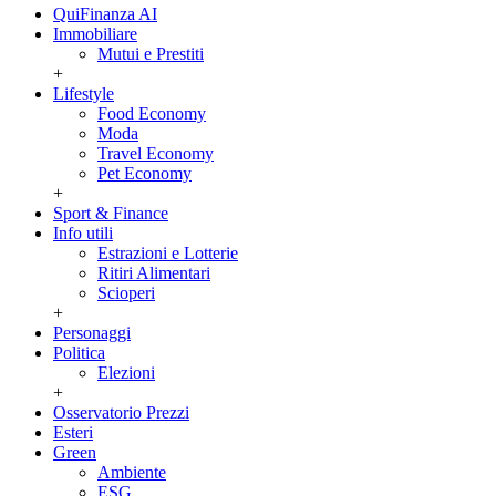
QuiFinanza AI
Immobiliare
Mutui e Prestiti
+
Lifestyle
Food Economy
Moda
Travel Economy
Pet Economy
+
Sport & Finance
Info utili
Estrazioni e Lotterie
Ritiri Alimentari
Scioperi
+
Personaggi
Politica
Elezioni
+
Osservatorio Prezzi
Esteri
Green
Ambiente
ESG