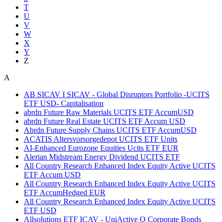
T
U
V
W
X
Y
Z
A
AB SICAV I SICAV - Global Disruptors Portfolio -UCITS
ETF USD- Capitalisation
abrdn Future Raw Materials UCITS ETF AccumUSD
abrdn Future Real Estate UCITS ETF Accum USD
Abrdn Future Supply Chains UCITS ETF AccumUSD
ACATIS Altersvorsorgedepot UCITS ETF Units
AI-Enhanced Eurozone Equities Ucits ETF EUR
Alerian Midstream Energy Dividend UCITS ETF
All Country Research Enhanced Index Equity Active UCITS
ETF Accum USD
All Country Research Enhanced Index Equity Active UCITS
ETF AccumHedged EUR
All Country Research Enhanced Index Equity Active UCITS
ETF USD
Allsolutions ETF ICAV - UniActive Q Corporate Bonds