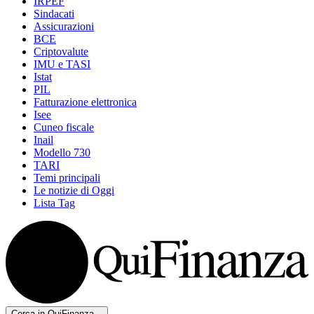
IRPEF
Sindacati
Assicurazioni
BCE
Criptovalute
IMU e TASI
Istat
PIL
Fatturazione elettronica
Isee
Cuneo fiscale
Inail
Modello 730
TARI
Temi principali
Le notizie di Oggi
Lista Tag
Cerca in QuiFinanza...