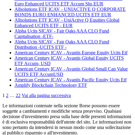
Euro Enhanced UCITS ETF Accum Shs EUR
Allsolutions ETF ICAV - UNIACTIVE Q CORPORATE
BONDS EURO ENHANCED UCITS ETF EUR
Allsolutions ETF ICAV - UniActive Q Equities Global
Enhanced UCITS ETF - EUR
Alpha Ucits SICAV - Fair Oaks AAA CLO Fund
Capitalisation -ETF-
Alpha Ucits SICAV - Fair Oaks AAA CLO Fund
Distribution -UCITS ETF -
American Century ICAV - Avantis Europe Equity Ucits Etf
American Century ICAV - Avantis Global Equity UCITS
ETF Accum- USD
American Century ICAV - Avantis Global Small Cap Value
UCITS ETF AccumUSD
American Century ICAV - Avantis Pacific Equity Ucits Etf
Amplify Blockchain Technology ETF
1
2
…
22
Vai alla pagina successiva
Le informazioni contenute nella sezione Borse possono essere
soggette a cambiamenti e modifiche senza preavviso. Qualsiasi
decisione d'investimento presa sulla base delle presenti informazioni
è di esclusiva responsabilità dell'utente del sito. Le informazioni non
sono pertanto da intendersi in nessun modo come una sollecitazione
al pubblico risparmio o all'investimento.