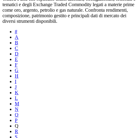
tematici e degli Exchange Traded Commodity legati a materie prime
come oro, argento, petrolio e gas naturale. Confronta rendimenti,
composizione, patrimonio gestito e principali dati di mercato dei
diversi strumenti disponibili.
#
A
B
C
D
E
F
G
H
I
J
K
L
M
N
O
P
Q
R
S