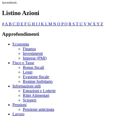
investitori.
Listino Azioni
#
A
B
C
D
E
F
G
H
I
J
K
L
M
N
O
P
Q
R
S
T
U
V
W
X
Y
Z
Approfondimenti
Economia
Finanza
Investimenti
Imprese (PMI)
Fisco e Tasse
Bonus fiscali
Leggi
Evasione fiscale
Regime forfettario
Informazioni utili
Estrazioni e Lotterie
Ritiri Alimentari
Scioperi
Pensioni
Pensione anticipata
Lavoro