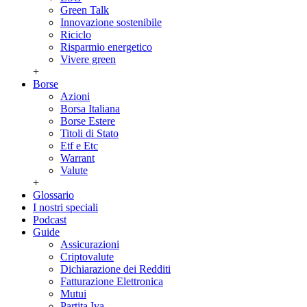
Green Talk
Innovazione sostenibile
Riciclo
Risparmio energetico
Vivere green
+
Borse
Azioni
Borsa Italiana
Borse Estere
Titoli di Stato
Etf e Etc
Warrant
Valute
+
Glossario
I nostri speciali
Podcast
Guide
Assicurazioni
Criptovalute
Dichiarazione dei Redditi
Fatturazione Elettronica
Mutui
Partita Iva