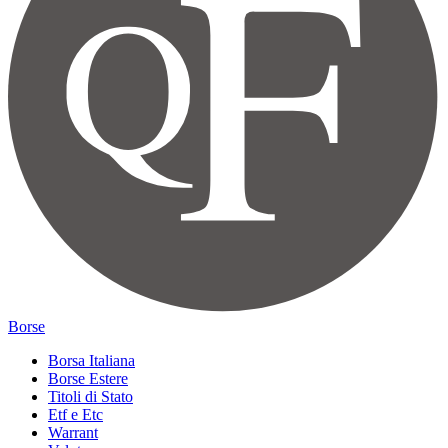
Borse
Borsa Italiana
Borse Estere
Titoli di Stato
Etf e Etc
Warrant