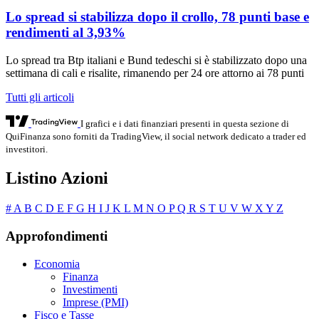
Lo spread si stabilizza dopo il crollo, 78 punti base e
rendimenti al 3,93%
Lo spread tra Btp italiani e Bund tedeschi si è stabilizzato dopo una
settimana di cali e risalite, rimanendo per 24 ore attorno ai 78 punti
Tutti gli articoli
I grafici e i dati finanziari presenti in questa sezione di
QuiFinanza sono forniti da TradingView, il social network dedicato a trader ed
investitori.
Listino Azioni
#
A
B
C
D
E
F
G
H
I
J
K
L
M
N
O
P
Q
R
S
T
U
V
W
X
Y
Z
Approfondimenti
Economia
Finanza
Investimenti
Imprese (PMI)
Fisco e Tasse