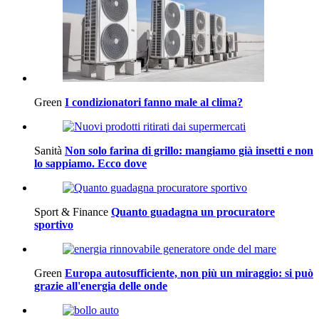
Green
I condizionatori fanno male al clima?
Sanità
Non solo farina di grillo: mangiamo già insetti e non
lo sappiamo. Ecco dove
Sport & Finance
Quanto guadagna un procuratore
sportivo
Green
Europa autosufficiente, non più un miraggio: si può
grazie all'energia delle onde