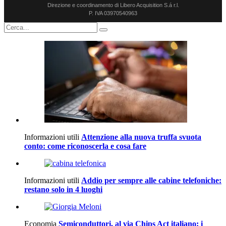
Direzione e coordinamento di Libero Acquisition S.á r.l.
P. IVA 03970540963
Informazioni utili
Attenzione alla nuova truffa svuota
conto: come riconoscerla e cosa fare
Informazioni utili
Addio per sempre alle cabine telefoniche:
restano solo in 4 luoghi
Economia
Semiconduttori, al via Chips Act italiano: i