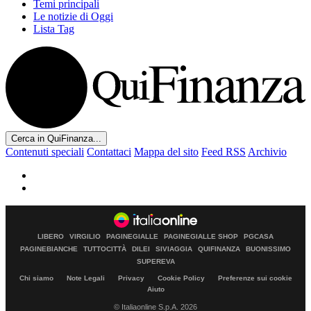
Temi principali
Le notizie di Oggi
Lista Tag
Cerca in QuiFinanza...
Contenuti speciali
Contattaci
Mappa del sito
Feed RSS
Archivio
LIBERO
VIRGILIO
PAGINEGIALLE
PAGINEGIALLE SHOP
PGCASA
PAGINEBIANCHE
TUTTOCITTÀ
DILEI
SIVIAGGIA
QUIFINANZA
BUONISSIMO
SUPEREVA
Chi siamo
Note Legali
Privacy
Cookie Policy
Preferenze sui cookie
Aiuto
© Italiaonline S.p.A. 2026