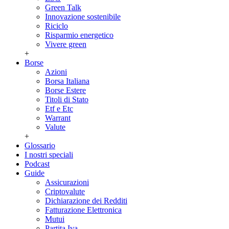
Green Talk
Innovazione sostenibile
Riciclo
Risparmio energetico
Vivere green
+
Borse
Azioni
Borsa Italiana
Borse Estere
Titoli di Stato
Etf e Etc
Warrant
Valute
+
Glossario
I nostri speciali
Podcast
Guide
Assicurazioni
Criptovalute
Dichiarazione dei Redditi
Fatturazione Elettronica
Mutui
Partita Iva