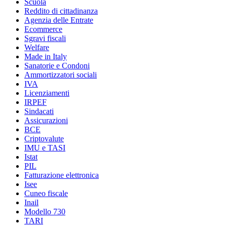
Scuola
Reddito di cittadinanza
Agenzia delle Entrate
Ecommerce
Sgravi fiscali
Welfare
Made in Italy
Sanatorie e Condoni
Ammortizzatori sociali
IVA
Licenziamenti
IRPEF
Sindacati
Assicurazioni
BCE
Criptovalute
IMU e TASI
Istat
PIL
Fatturazione elettronica
Isee
Cuneo fiscale
Inail
Modello 730
TARI