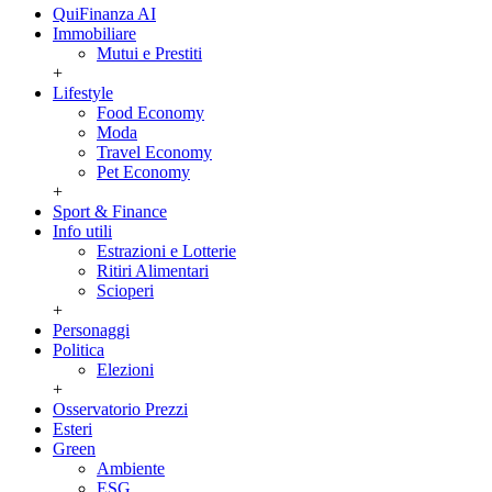
QuiFinanza AI
Immobiliare
Mutui e Prestiti
+
Lifestyle
Food Economy
Moda
Travel Economy
Pet Economy
+
Sport & Finance
Info utili
Estrazioni e Lotterie
Ritiri Alimentari
Scioperi
+
Personaggi
Politica
Elezioni
+
Osservatorio Prezzi
Esteri
Green
Ambiente
ESG