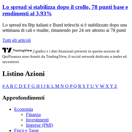
Lo spread si stabilizza dopo il crollo, 78 punti base e
rendimenti al 3,93%
Lo spread tra Btp italiani e Bund tedeschi si è stabilizzato dopo una
settimana di cali e risalite, rimanendo per 24 ore attorno ai 78 punti
Tutti gli articoli
I grafici e i dati finanziari presenti in questa sezione di
QuiFinanza sono forniti da TradingView, il social network dedicato a trader ed
investitori.
Listino Azioni
#
A
B
C
D
E
F
G
H
I
J
K
L
M
N
O
P
Q
R
S
T
U
V
W
X
Y
Z
Approfondimenti
Economia
Finanza
Investimenti
Imprese (PMI)
Fisco e Tasse