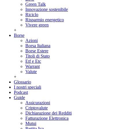
Green Talk
Innovazione sostenibile
Riciclo
Risparmio energetico
Vivere green
+
Borse
Azioni
Borsa Italiana
Borse Estere
Titoli di Stato
Etf e Etc
Warrant
Valute
+
Glossario
I nostri speciali
Podcast
Guide
Assicurazioni
Criptovalute
Dichiarazione dei Redditi
Fatturazione Elettronica
Mutui
Partita Iva