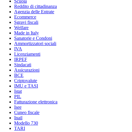
Scuola
Reddito di cittadinanza
Agenzia delle Entrate
Ecommerce
Sgravi fiscali
Welfare
Made in Italy
Sanatorie e Condoni
Ammortizzatori sociali
IVA
Licenziamenti
IRPEF
Sindacati
Assicurazioni
BCE
Criptovalute
IMU e TASI
Istat
PIL
Fatturazione elettronica
Isee
Cuneo fiscale
Inail
Modello 730
TARI