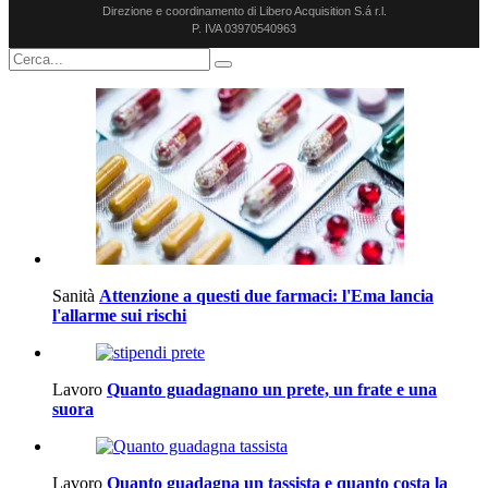
Direzione e coordinamento di Libero Acquisition S.á r.l.
P. IVA 03970540963
Sanità
Attenzione a questi due farmaci: l'Ema lancia
l'allarme sui rischi
Lavoro
Quanto guadagnano un prete, un frate e una
suora
Lavoro
Quanto guadagna un tassista e quanto costa la