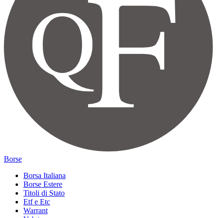
Borse
Borsa Italiana
Borse Estere
Titoli di Stato
Etf e Etc
Warrant