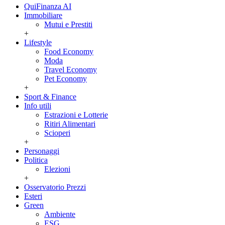
QuiFinanza AI
Immobiliare
Mutui e Prestiti
+
Lifestyle
Food Economy
Moda
Travel Economy
Pet Economy
+
Sport & Finance
Info utili
Estrazioni e Lotterie
Ritiri Alimentari
Scioperi
+
Personaggi
Politica
Elezioni
+
Osservatorio Prezzi
Esteri
Green
Ambiente
ESG