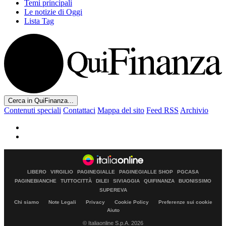
Temi principali
Le notizie di Oggi
Lista Tag
Cerca in QuiFinanza...
Contenuti speciali
Contattaci
Mappa del sito
Feed RSS
Archivio
LIBERO
VIRGILIO
PAGINEGIALLE
PAGINEGIALLE SHOP
PGCASA
PAGINEBIANCHE
TUTTOCITTÀ
DILEI
SIVIAGGIA
QUIFINANZA
BUONISSIMO
SUPEREVA
Chi siamo
Note Legali
Privacy
Cookie Policy
Preferenze sui cookie
Aiuto
© Italiaonline S.p.A. 2026