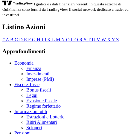
I grafici e i dati finanziari presenti in questa sezione di
QuiFinanza sono forniti da TradingView, il social network dedicato a trader ed
investitori.
Listino Azioni
#
A
B
C
D
E
F
G
H
I
J
K
L
M
N
O
P
Q
R
S
T
U
V
W
X
Y
Z
Approfondimenti
Economia
Finanza
Investimenti
Imprese (PMI)
Fisco e Tasse
Bonus fiscali
Leggi
Evasione fiscale
Regime forfettario
Informazioni utili
Estrazioni e Lotterie
Ritiri Alimentari
Scioperi
Pensioni