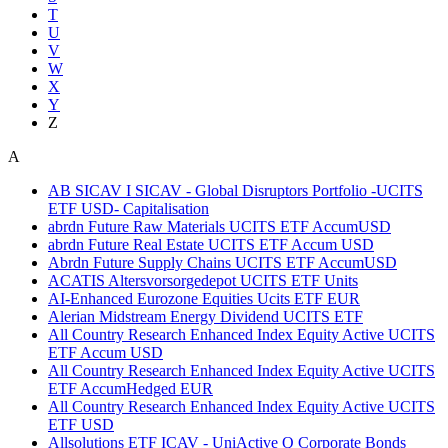
T
U
V
W
X
Y
Z
A
AB SICAV I SICAV - Global Disruptors Portfolio -UCITS
ETF USD- Capitalisation
abrdn Future Raw Materials UCITS ETF AccumUSD
abrdn Future Real Estate UCITS ETF Accum USD
Abrdn Future Supply Chains UCITS ETF AccumUSD
ACATIS Altersvorsorgedepot UCITS ETF Units
AI-Enhanced Eurozone Equities Ucits ETF EUR
Alerian Midstream Energy Dividend UCITS ETF
All Country Research Enhanced Index Equity Active UCITS
ETF Accum USD
All Country Research Enhanced Index Equity Active UCITS
ETF AccumHedged EUR
All Country Research Enhanced Index Equity Active UCITS
ETF USD
Allsolutions ETF ICAV - UniActive Q Corporate Bonds