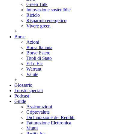
Green Talk
Innovazione sostenibile
Riciclo
Risparmio energetico
Vivere green
+
Borse
Azioni
Borsa Italiana
Borse Estere
Titoli di Stato
Etf e Etc
Warrant
Valute
+
Glossario
I nostri speciali
Podcast
Guide
Assicurazioni
Criptovalute
Dichiarazione dei Redditi
Fatturazione Elettronica
Mutui
Partita Iva