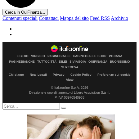
Cerca in QuiFinanza...
Contenuti speciali
Contattaci
Mappa del sito
Feed RSS
Archivio
LIBERO
VIRGILIO
PAGINEGIALLE
PAGINEGIALLE SHOP
PGCASA
PAGINEBIANCHE
TUTTOCITTÀ
DILEI
SIVIAGGIA
QUIFINANZA
BUONISSIMO
SUPEREVA
Chi siamo
Note Legali
Privacy
Cookie Policy
Preferenze sui cookie
Aiuto
© Italiaonline S.p.A. 2026
Direzione e coordinamento di Libero Acquisition S.á r.l.
P. IVA 03970540963