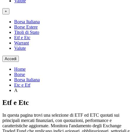
Valute
+
Borsa Italiana
Borse Estere
Titoli di Stato
Etf e Etc
Warrant
Valute
Accedi
Home
Borse
Borsa Italiana
Etc e Etf
A
Etf e Etc
In questa pagina trovi una selezione di ETF ed ETC quotati sui
principali mercati finanziari, con quotazioni, performance e
caratteristiche aggiornate. Monitora l'andamento degli Exchange
Traded Fund che replicano indici azionari, obbligazionari, settoriali e