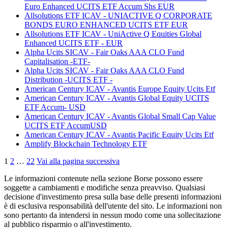
Euro Enhanced UCITS ETF Accum Shs EUR
Allsolutions ETF ICAV - UNIACTIVE Q CORPORATE
BONDS EURO ENHANCED UCITS ETF EUR
Allsolutions ETF ICAV - UniActive Q Equities Global
Enhanced UCITS ETF - EUR
Alpha Ucits SICAV - Fair Oaks AAA CLO Fund
Capitalisation -ETF-
Alpha Ucits SICAV - Fair Oaks AAA CLO Fund
Distribution -UCITS ETF -
American Century ICAV - Avantis Europe Equity Ucits Etf
American Century ICAV - Avantis Global Equity UCITS
ETF Accum- USD
American Century ICAV - Avantis Global Small Cap Value
UCITS ETF AccumUSD
American Century ICAV - Avantis Pacific Equity Ucits Etf
Amplify Blockchain Technology ETF
1
2
…
22
Vai alla pagina successiva
Le informazioni contenute nella sezione Borse possono essere
soggette a cambiamenti e modifiche senza preavviso. Qualsiasi
decisione d'investimento presa sulla base delle presenti informazioni
è di esclusiva responsabilità dell'utente del sito. Le informazioni non
sono pertanto da intendersi in nessun modo come una sollecitazione
al pubblico risparmio o all'investimento.