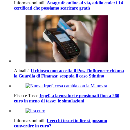
Informazioni utili
Anagrafe online al via, addio code: i 14
certificati che possiamo scaricare gratis
Attualità
Il chiosco non accetta il Pos, l'influencer chiama
la Guardia di Finanza: scoppia il caso Stintino
Fisco e Tasse
Irpef, a lavoratori e pensionati fino a 260
euro in meno di tasse: le simulazioni
Informazioni utili
I vecchi tesori in lire si possono
convertire in euro?