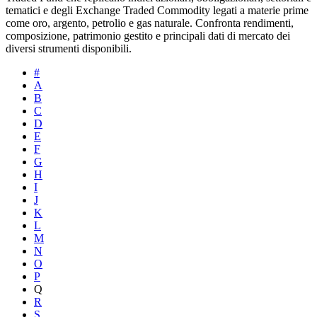
tematici e degli Exchange Traded Commodity legati a materie prime
come oro, argento, petrolio e gas naturale. Confronta rendimenti,
composizione, patrimonio gestito e principali dati di mercato dei
diversi strumenti disponibili.
#
A
B
C
D
E
F
G
H
I
J
K
L
M
N
O
P
Q
R
S