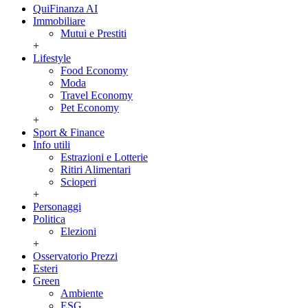
QuiFinanza AI
Immobiliare
Mutui e Prestiti
+
Lifestyle
Food Economy
Moda
Travel Economy
Pet Economy
+
Sport & Finance
Info utili
Estrazioni e Lotterie
Ritiri Alimentari
Scioperi
+
Personaggi
Politica
Elezioni
+
Osservatorio Prezzi
Esteri
Green
Ambiente
ESG