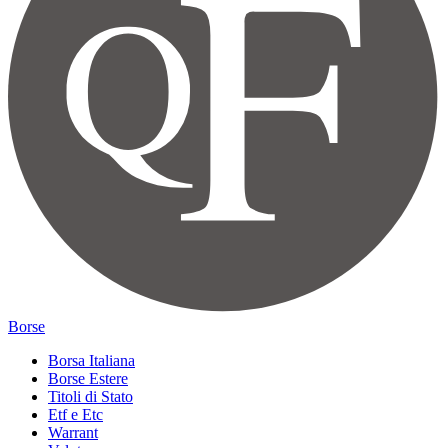
Borse
Borsa Italiana
Borse Estere
Titoli di Stato
Etf e Etc
Warrant