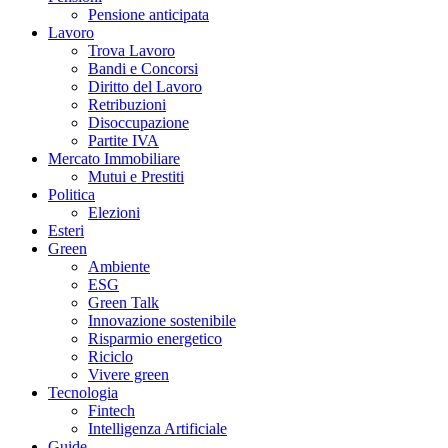
Pensione anticipata
Lavoro
Trova Lavoro
Bandi e Concorsi
Diritto del Lavoro
Retribuzioni
Disoccupazione
Partite IVA
Mercato Immobiliare
Mutui e Prestiti
Politica
Elezioni
Esteri
Green
Ambiente
ESG
Green Talk
Innovazione sostenibile
Risparmio energetico
Riciclo
Vivere green
Tecnologia
Fintech
Intelligenza Artificiale
Guide