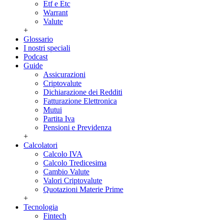
Etf e Etc
Warrant
Valute
+
Glossario
I nostri speciali
Podcast
Guide
Assicurazioni
Criptovalute
Dichiarazione dei Redditi
Fatturazione Elettronica
Mutui
Partita Iva
Pensioni e Previdenza
+
Calcolatori
Calcolo IVA
Calcolo Tredicesima
Cambio Valute
Valori Criptovalute
Quotazioni Materie Prime
+
Tecnologia
Fintech