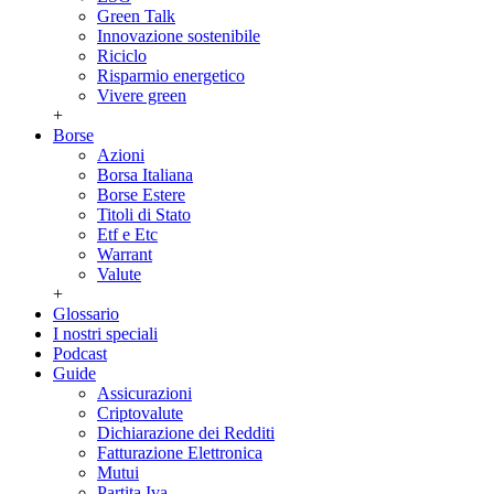
Green Talk
Innovazione sostenibile
Riciclo
Risparmio energetico
Vivere green
+
Borse
Azioni
Borsa Italiana
Borse Estere
Titoli di Stato
Etf e Etc
Warrant
Valute
+
Glossario
I nostri speciali
Podcast
Guide
Assicurazioni
Criptovalute
Dichiarazione dei Redditi
Fatturazione Elettronica
Mutui
Partita Iva