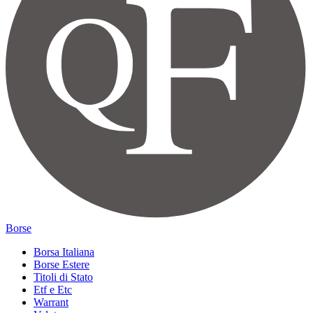
Borse
Borsa Italiana
Borse Estere
Titoli di Stato
Etf e Etc
Warrant