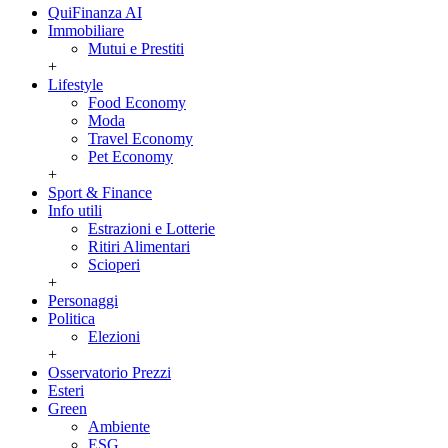
QuiFinanza AI
Immobiliare
Mutui e Prestiti
+
Lifestyle
Food Economy
Moda
Travel Economy
Pet Economy
+
Sport & Finance
Info utili
Estrazioni e Lotterie
Ritiri Alimentari
Scioperi
+
Personaggi
Politica
Elezioni
+
Osservatorio Prezzi
Esteri
Green
Ambiente
ESG