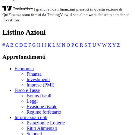
I grafici e i dati finanziari presenti in questa sezione di
QuiFinanza sono forniti da TradingView, il social network dedicato a trader ed
investitori.
Listino Azioni
#
A
B
C
D
E
F
G
H
I
J
K
L
M
N
O
P
Q
R
S
T
U
V
W
X
Y
Z
Approfondimenti
Economia
Finanza
Investimenti
Imprese (PMI)
Fisco e Tasse
Bonus fiscali
Leggi
Evasione fiscale
Regime forfettario
Informazioni utili
Estrazioni e Lotterie
Ritiri Alimentari
Scioperi