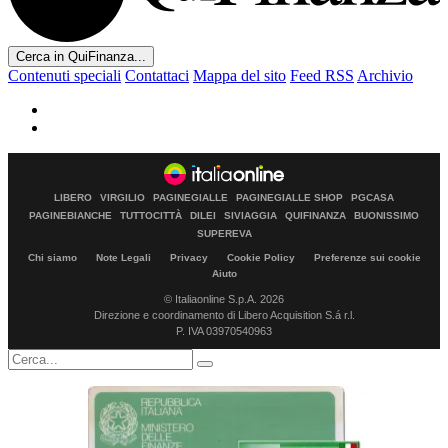
Cerca in QuiFinanza...
Contenuti speciali
Contattaci
Mappa del sito
Feed RSS
Archivio
LIBERO
VIRGILIO
PAGINEGIALLE
PAGINEGIALLE SHOP
PGCASA
PAGINEBIANCHE
TUTTOCITTÀ
DILEI
SIVIAGGIA
QUIFINANZA
BUONISSIMO
SUPEREVA
Chi siamo
Note Legali
Privacy
Cookie Policy
Preferenze sui cookie
Aiuto
© Italiaonline S.p.A. 2026
Direzione e coordinamento di Libero Acquisition S.á r.l.
P. IVA 03970540963