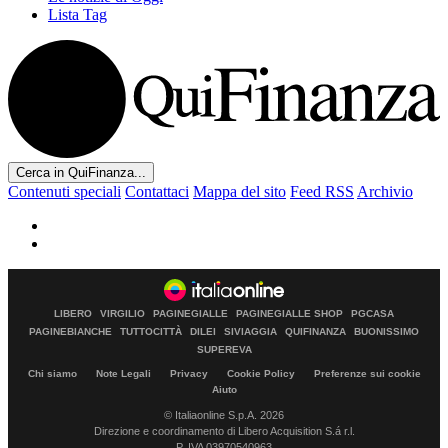
Lista Tag
Cerca in QuiFinanza...
Contenuti speciali
Contattaci
Mappa del sito
Feed RSS
Archivio
LIBERO
VIRGILIO
PAGINEGIALLE
PAGINEGIALLE SHOP
PGCASA
PAGINEBIANCHE
TUTTOCITTÀ
DILEI
SIVIAGGIA
QUIFINANZA
BUONISSIMO
SUPEREVA
Chi siamo
Note Legali
Privacy
Cookie Policy
Preferenze sui cookie
Aiuto
© Italiaonline S.p.A. 2026
Direzione e coordinamento di Libero Acquisition S.á r.l.
P. IVA 03970540963