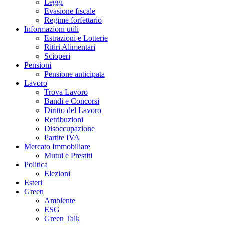
Leggi
Evasione fiscale
Regime forfettario
Informazioni utili
Estrazioni e Lotterie
Ritiri Alimentari
Scioperi
Pensioni
Pensione anticipata
Lavoro
Trova Lavoro
Bandi e Concorsi
Diritto del Lavoro
Retribuzioni
Disoccupazione
Partite IVA
Mercato Immobiliare
Mutui e Prestiti
Politica
Elezioni
Esteri
Green
Ambiente
ESG
Green Talk