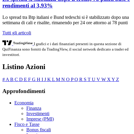
rendimenti al 3,93%
Lo spread tra Btp italiani e Bund tedeschi si è stabilizzato dopo una
settimana di cali e risalite, rimanendo per 24 ore attorno ai 78 punti
Tutti gli articoli
I grafici e i dati finanziari presenti in questa sezione di
QuiFinanza sono forniti da TradingView, il social network dedicato a trader ed
investitori.
Listino Azioni
#
A
B
C
D
E
F
G
H
I
J
K
L
M
N
O
P
Q
R
S
T
U
V
W
X
Y
Z
Approfondimenti
Economia
Finanza
Investimenti
Imprese (PMI)
Fisco e Tasse
Bonus fiscali