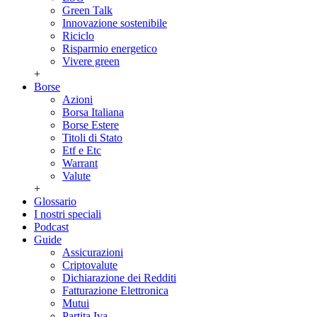
Green Talk
Innovazione sostenibile
Riciclo
Risparmio energetico
Vivere green
+
Borse
Azioni
Borsa Italiana
Borse Estere
Titoli di Stato
Etf e Etc
Warrant
Valute
+
Glossario
I nostri speciali
Podcast
Guide
Assicurazioni
Criptovalute
Dichiarazione dei Redditi
Fatturazione Elettronica
Mutui
Partita Iva