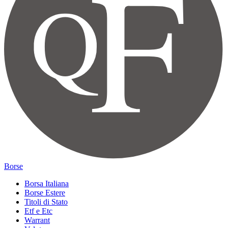
Borse
Borsa Italiana
Borse Estere
Titoli di Stato
Etf e Etc
Warrant