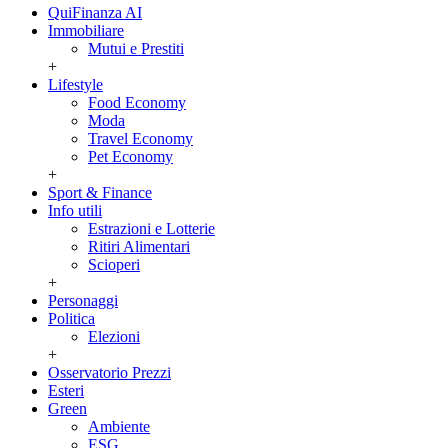
QuiFinanza AI
Immobiliare
Mutui e Prestiti
+
Lifestyle
Food Economy
Moda
Travel Economy
Pet Economy
+
Sport & Finance
Info utili
Estrazioni e Lotterie
Ritiri Alimentari
Scioperi
+
Personaggi
Politica
Elezioni
+
Osservatorio Prezzi
Esteri
Green
Ambiente
ESG