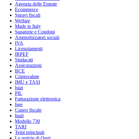
Agenzia delle Entrate
Ecommerce
Sgravi fiscali
Welfare
Made in Italy
Sanatorie e Condoni
Ammortizzatori sociali
IVA
Licenziamenti
IRPEF
Sindacati
Assicurazioni
BCE
Criptovalute
IMU e TASI
Istat
PIL
Fatturazione elettronica
Isee
Cuneo fiscale
Inail
Modello 730
TARI
Temi principali
Le notizie di Oggi