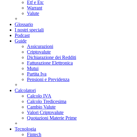
Etf e Etc
Warrant
Valute
+
Glossario
I nostri speciali
Podcast
Guide
Assicurazioni
Criptovalute
Dichiarazione dei Redditi
Fatturazione Elettronica
Mutui
Partita Iva
Pensioni e Previdenza
+
Calcolatori
Calcolo IVA
Calcolo Tredicesima
Cambio Valute
Valori Criptovalute
Quotazioni Materie Prime
+
Tecnologia
Fintech