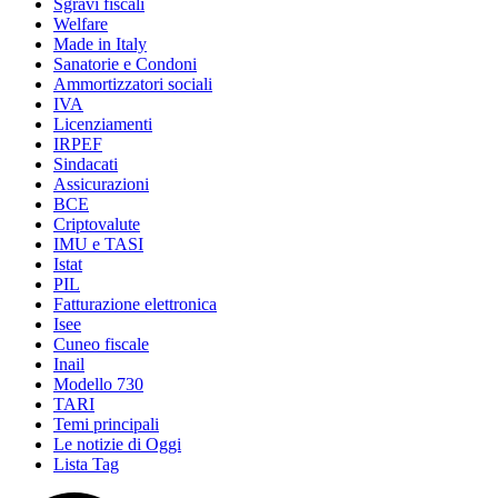
Sgravi fiscali
Welfare
Made in Italy
Sanatorie e Condoni
Ammortizzatori sociali
IVA
Licenziamenti
IRPEF
Sindacati
Assicurazioni
BCE
Criptovalute
IMU e TASI
Istat
PIL
Fatturazione elettronica
Isee
Cuneo fiscale
Inail
Modello 730
TARI
Temi principali
Le notizie di Oggi
Lista Tag