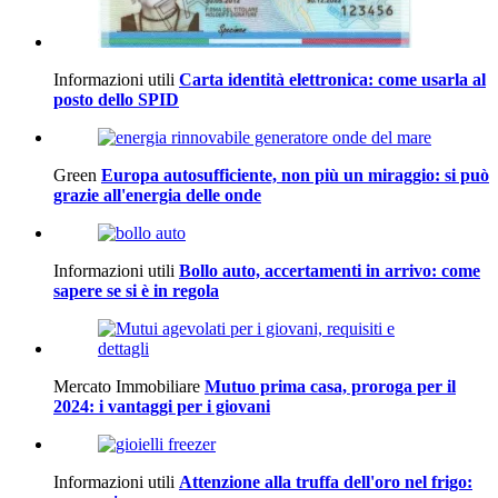
Informazioni utili
Carta identità elettronica: come usarla al
posto dello SPID
Green
Europa autosufficiente, non più un miraggio: si può
grazie all'energia delle onde
Informazioni utili
Bollo auto, accertamenti in arrivo: come
sapere se si è in regola
Mercato Immobiliare
Mutuo prima casa, proroga per il
2024: i vantaggi per i giovani
Informazioni utili
Attenzione alla truffa dell'oro nel frigo: