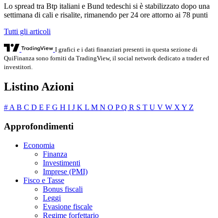
Lo spread tra Btp italiani e Bund tedeschi si è stabilizzato dopo una
settimana di cali e risalite, rimanendo per 24 ore attorno ai 78 punti
Tutti gli articoli
I grafici e i dati finanziari presenti in questa sezione di
QuiFinanza sono forniti da TradingView, il social network dedicato a trader ed
investitori.
Listino Azioni
#
A
B
C
D
E
F
G
H
I
J
K
L
M
N
O
P
Q
R
S
T
U
V
W
X
Y
Z
Approfondimenti
Economia
Finanza
Investimenti
Imprese (PMI)
Fisco e Tasse
Bonus fiscali
Leggi
Evasione fiscale
Regime forfettario