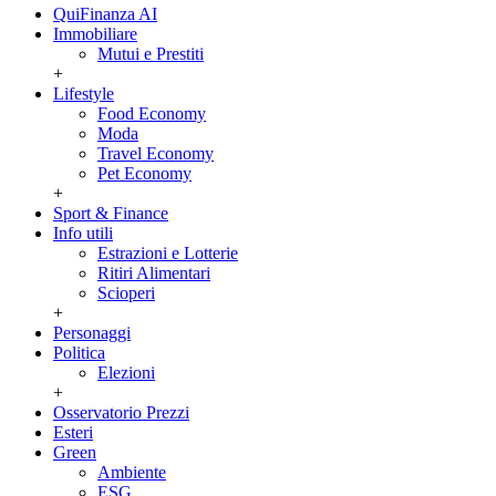
QuiFinanza AI
Immobiliare
Mutui e Prestiti
+
Lifestyle
Food Economy
Moda
Travel Economy
Pet Economy
+
Sport & Finance
Info utili
Estrazioni e Lotterie
Ritiri Alimentari
Scioperi
+
Personaggi
Politica
Elezioni
+
Osservatorio Prezzi
Esteri
Green
Ambiente
ESG