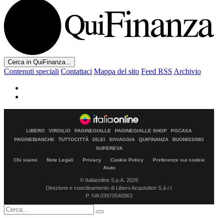
Cerca in QuiFinanza...
Contenuti speciali
Contattaci
Mappa del sito
Feed RSS
Archivio
LIBERO
VIRGILIO
PAGINEGIALLE
PAGINEGIALLE SHOP
PGCASA
PAGINEBIANCHE
TUTTOCITTÀ
DILEI
SIVIAGGIA
QUIFINANZA
BUONISSIMO
SUPEREVA
Chi siamo
Note Legali
Privacy
Cookie Policy
Preferenze sui cookie
Aiuto
© Italiaonline S.p.A. 2026
Direzione e coordinamento di Libero Acquisition S.á r.l.
P. IVA 03970540963