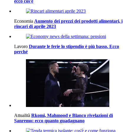
ecco cos'e
Economia
Aumento dei prezzi dei prodotti alimentari, i
rincari di aprile 2023
Lavoro
Durante le ferie lo stipendio è più basso. Ecco
perché
Attualità
Rkomi, Mahmood e Blanco rivelazioni di
Sanremo: ecco quanto guadagnano