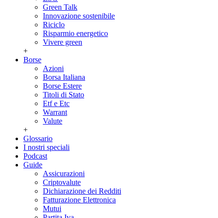
Green Talk
Innovazione sostenibile
Riciclo
Risparmio energetico
Vivere green
+
Borse
Azioni
Borsa Italiana
Borse Estere
Titoli di Stato
Etf e Etc
Warrant
Valute
+
Glossario
I nostri speciali
Podcast
Guide
Assicurazioni
Criptovalute
Dichiarazione dei Redditi
Fatturazione Elettronica
Mutui
Partita Iva