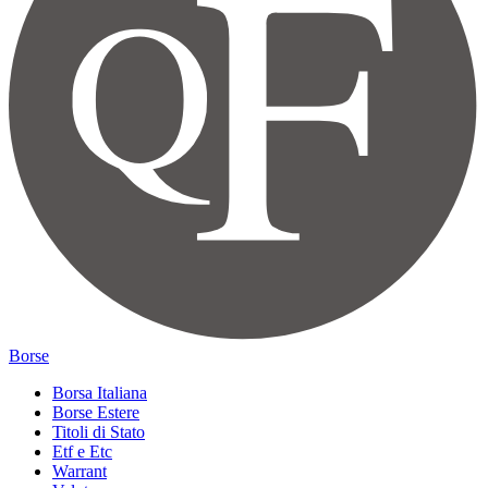
Borse
Borsa Italiana
Borse Estere
Titoli di Stato
Etf e Etc
Warrant