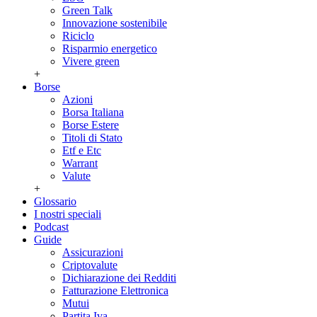
Green Talk
Innovazione sostenibile
Riciclo
Risparmio energetico
Vivere green
+
Borse
Azioni
Borsa Italiana
Borse Estere
Titoli di Stato
Etf e Etc
Warrant
Valute
+
Glossario
I nostri speciali
Podcast
Guide
Assicurazioni
Criptovalute
Dichiarazione dei Redditi
Fatturazione Elettronica
Mutui
Partita Iva