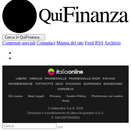
Cerca in QuiFinanza...
Contenuti speciali
Contattaci
Mappa del sito
Feed RSS
Archivio
LIBERO
VIRGILIO
PAGINEGIALLE
PAGINEGIALLE SHOP
PGCASA
PAGINEBIANCHE
TUTTOCITTÀ
DILEI
SIVIAGGIA
QUIFINANZA
BUONISSIMO
SUPEREVA
Chi siamo
Note Legali
Privacy
Cookie Policy
Preferenze sui cookie
Aiuto
© Italiaonline S.p.A. 2026
Direzione e coordinamento di Libero Acquisition S.á r.l.
P. IVA 03970540963