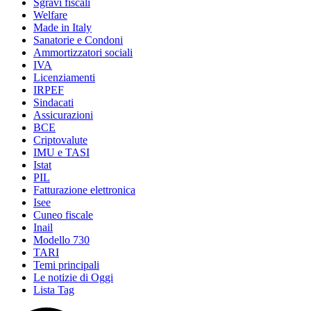
Sgravi fiscali
Welfare
Made in Italy
Sanatorie e Condoni
Ammortizzatori sociali
IVA
Licenziamenti
IRPEF
Sindacati
Assicurazioni
BCE
Criptovalute
IMU e TASI
Istat
PIL
Fatturazione elettronica
Isee
Cuneo fiscale
Inail
Modello 730
TARI
Temi principali
Le notizie di Oggi
Lista Tag