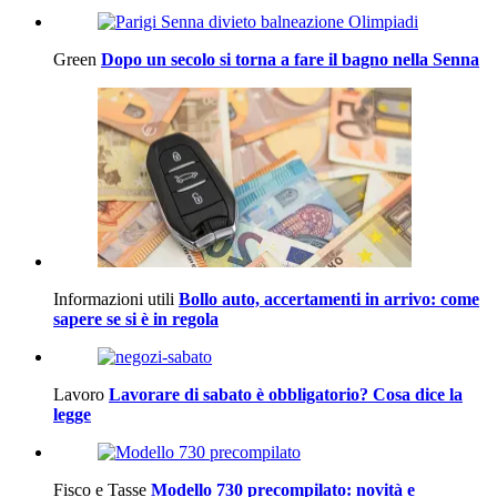
Green
Dopo un secolo si torna a fare il bagno nella Senna
Informazioni utili
Bollo auto, accertamenti in arrivo: come
sapere se si è in regola
Lavoro
Lavorare di sabato è obbligatorio? Cosa dice la
legge
Fisco e Tasse
Modello 730 precompilato: novità e