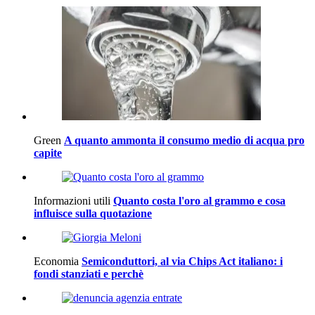
Green
A quanto ammonta il consumo medio di acqua pro
capite
Informazioni utili
Quanto costa l'oro al grammo e cosa
influisce sulla quotazione
Economia
Semiconduttori, al via Chips Act italiano: i
fondi stanziati e perchè