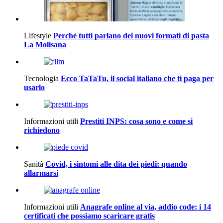
Lifestyle
Perché tutti parlano dei nuovi formati di pasta
La Molisana
Tecnologia
Ecco TaTaTu, il social italiano che ti paga per
usarlo
Informazioni utili
Prestiti INPS: cosa sono e come si
richiedono
Sanità
Covid, i sintomi alle dita dei piedi: quando
allarmarsi
Informazioni utili
Anagrafe online al via, addio code: i 14
certificati che possiamo scaricare gratis