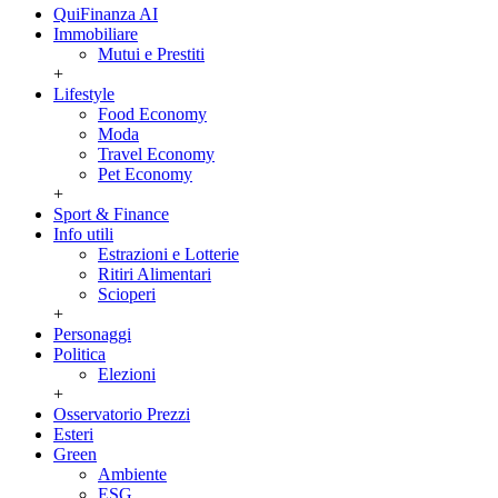
QuiFinanza AI
Immobiliare
Mutui e Prestiti
+
Lifestyle
Food Economy
Moda
Travel Economy
Pet Economy
+
Sport & Finance
Info utili
Estrazioni e Lotterie
Ritiri Alimentari
Scioperi
+
Personaggi
Politica
Elezioni
+
Osservatorio Prezzi
Esteri
Green
Ambiente
ESG