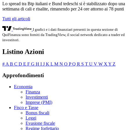
Lo spread tra Btp italiani e Bund tedeschi si è stabilizzato dopo una
settimana di cali e risalite, rimanendo per 24 ore attorno ai 78 punti
Tutti gli articoli
I grafici e i dati finanziari presenti in questa sezione di
QuiFinanza sono forniti da TradingView, il social network dedicato a trader ed
investitori.
Listino Azioni
#
A
B
C
D
E
F
G
H
I
J
K
L
M
N
O
P
Q
R
S
T
U
V
W
X
Y
Z
Approfondimenti
Economia
Finanza
Investimenti
Imprese (PMI)
Fisco e Tasse
Bonus fiscali
Leggi
Evasione fiscale
Regime forfettario