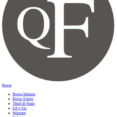
Borse
Borsa Italiana
Borse Estere
Titoli di Stato
Etf e Etc
Warrant