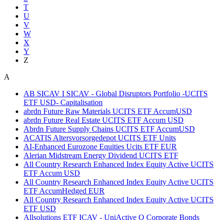
T
U
V
W
X
Y
Z
A
AB SICAV I SICAV - Global Disruptors Portfolio -UCITS
ETF USD- Capitalisation
abrdn Future Raw Materials UCITS ETF AccumUSD
abrdn Future Real Estate UCITS ETF Accum USD
Abrdn Future Supply Chains UCITS ETF AccumUSD
ACATIS Altersvorsorgedepot UCITS ETF Units
AI-Enhanced Eurozone Equities Ucits ETF EUR
Alerian Midstream Energy Dividend UCITS ETF
All Country Research Enhanced Index Equity Active UCITS
ETF Accum USD
All Country Research Enhanced Index Equity Active UCITS
ETF AccumHedged EUR
All Country Research Enhanced Index Equity Active UCITS
ETF USD
Allsolutions ETF ICAV - UniActive Q Corporate Bonds