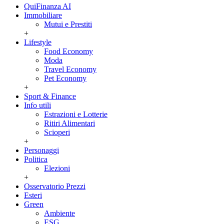
QuiFinanza AI
Immobiliare
Mutui e Prestiti
+
Lifestyle
Food Economy
Moda
Travel Economy
Pet Economy
+
Sport & Finance
Info utili
Estrazioni e Lotterie
Ritiri Alimentari
Scioperi
+
Personaggi
Politica
Elezioni
+
Osservatorio Prezzi
Esteri
Green
Ambiente
ESG