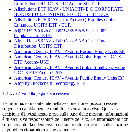
Euro Enhanced UCITS ETF Accum Shs EUR
Allsolutions ETF ICAV - UNIACTIVE Q CORPORATE
BONDS EURO ENHANCED UCITS ETF EUR
Allsolutions ETF ICAV - UniActive Q Equities Global
Enhanced UCITS ETF - EUR
Alpha Ucits SICAV - Fair Oaks AAA CLO Fund
Capitalisation -ETF-
Alpha Ucits SICAV - Fair Oaks AAA CLO Fund
Distribution -UCITS ETF -
American Century ICAV - Avantis Europe Equity Ucits Etf
American Century ICAV - Avantis Global Equity UCITS
ETF Accum- USD
American Century ICAV - Avantis Global Small Cap Value
UCITS ETF AccumUSD
American Century ICAV - Avantis Pacific Equity Ucits Etf
Amplify Blockchain Technology ETF
1
2
…
22
Vai alla pagina successiva
Le informazioni contenute nella sezione Borse possono essere
soggette a cambiamenti e modifiche senza preavviso. Qualsiasi
decisione d'investimento presa sulla base delle presenti informazioni
è di esclusiva responsabilità dell'utente del sito. Le informazioni non
sono pertanto da intendersi in nessun modo come una sollecitazione
al pubblico risparmio o all'investimento.