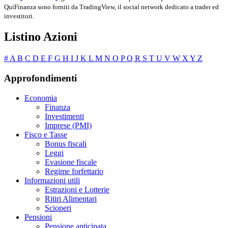
QuiFinanza sono forniti da TradingView, il social network dedicato a trader ed
investitori.
Listino Azioni
#
A
B
C
D
E
F
G
H
I
J
K
L
M
N
O
P
Q
R
S
T
U
V
W
X
Y
Z
Approfondimenti
Economia
Finanza
Investimenti
Imprese (PMI)
Fisco e Tasse
Bonus fiscali
Leggi
Evasione fiscale
Regime forfettario
Informazioni utili
Estrazioni e Lotterie
Ritiri Alimentari
Scioperi
Pensioni
Pensione anticipata