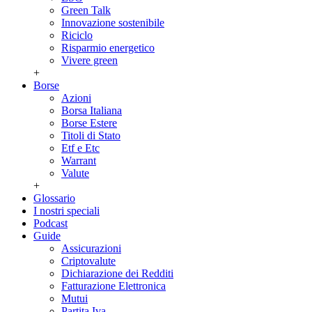
Green Talk
Innovazione sostenibile
Riciclo
Risparmio energetico
Vivere green
+
Borse
Azioni
Borsa Italiana
Borse Estere
Titoli di Stato
Etf e Etc
Warrant
Valute
+
Glossario
I nostri speciali
Podcast
Guide
Assicurazioni
Criptovalute
Dichiarazione dei Redditi
Fatturazione Elettronica
Mutui
Partita Iva