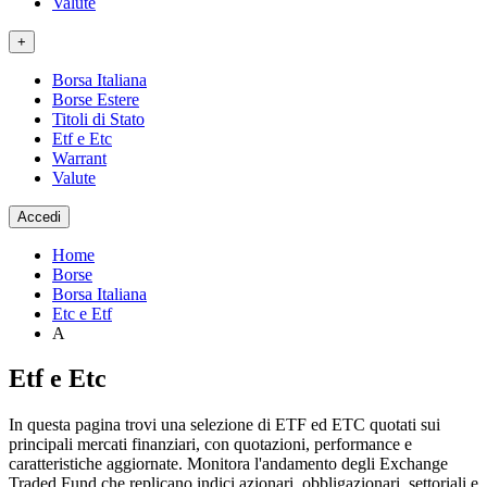
Valute
+
Borsa Italiana
Borse Estere
Titoli di Stato
Etf e Etc
Warrant
Valute
Accedi
Home
Borse
Borsa Italiana
Etc e Etf
A
Etf e Etc
In questa pagina trovi una selezione di ETF ed ETC quotati sui
principali mercati finanziari, con quotazioni, performance e
caratteristiche aggiornate. Monitora l'andamento degli Exchange
Traded Fund che replicano indici azionari, obbligazionari, settoriali e