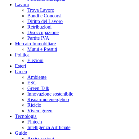
Lavoro
Trova Lavoro
Bandi e Concorsi
Diritto del Lavoro
Retribuzioni
Disoccupazione
Partite IVA
Mercato Immobiliare
Mutui e Prestiti
Politica
Elezioni
Esteri
Green
Ambiente
ESG
Green Talk
Innovazione sostenibile
Risparmio energetico
Riciclo
Vivere green
Tecnologia
Fintech
Intelligenza Artificiale
Guide
Assicurazioni