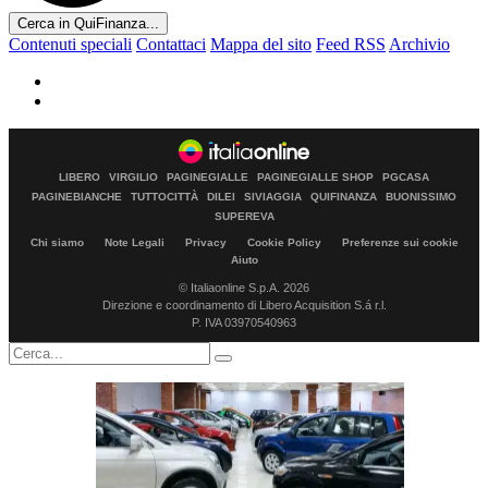
Cerca in QuiFinanza...
Contenuti speciali
Contattaci
Mappa del sito
Feed RSS
Archivio
LIBERO
VIRGILIO
PAGINEGIALLE
PAGINEGIALLE SHOP
PGCASA
PAGINEBIANCHE
TUTTOCITTÀ
DILEI
SIVIAGGIA
QUIFINANZA
BUONISSIMO
SUPEREVA
Chi siamo
Note Legali
Privacy
Cookie Policy
Preferenze sui cookie
Aiuto
© Italiaonline S.p.A. 2026
Direzione e coordinamento di Libero Acquisition S.á r.l.
P. IVA 03970540963