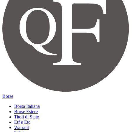
Borse
Borsa Italiana
Borse Estere
Titoli di Stato
Etf e Etc
Warrant