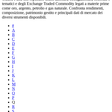
tematici e degli Exchange Traded Commodity legati a materie prime
come oro, argento, petrolio e gas naturale. Confronta rendimenti,
composizione, patrimonio gestito e principali dati di mercato dei
diversi strumenti disponibili.
#
A
B
C
D
E
F
G
H
I
J
K
L
M
N
O
P
Q
R
S