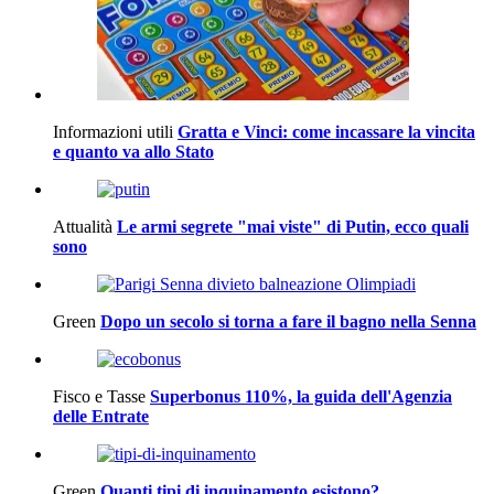
Informazioni utili
Gratta e Vinci: come incassare la vincita
e quanto va allo Stato
Attualità
Le armi segrete "mai viste" di Putin, ecco quali
sono
Green
Dopo un secolo si torna a fare il bagno nella Senna
Fisco e Tasse
Superbonus 110%, la guida dell'Agenzia
delle Entrate
Green
Quanti tipi di inquinamento esistono?