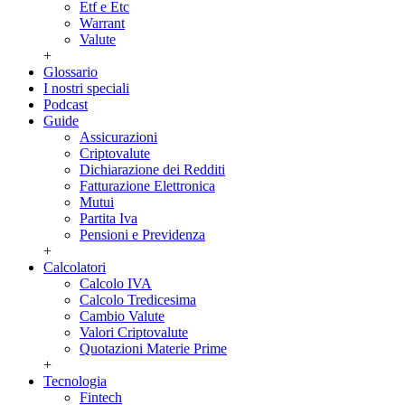
Etf e Etc
Warrant
Valute
+
Glossario
I nostri speciali
Podcast
Guide
Assicurazioni
Criptovalute
Dichiarazione dei Redditi
Fatturazione Elettronica
Mutui
Partita Iva
Pensioni e Previdenza
+
Calcolatori
Calcolo IVA
Calcolo Tredicesima
Cambio Valute
Valori Criptovalute
Quotazioni Materie Prime
+
Tecnologia
Fintech