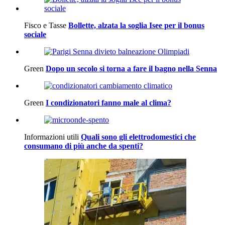
Fisco e Tasse
Bollette, alzata la soglia Isee per il bonus
sociale
Green
Dopo un secolo si torna a fare il bagno nella Senna
Green
I condizionatori fanno male al clima?
Informazioni utili
Quali sono gli elettrodomestici che
consumano di più anche da spenti?