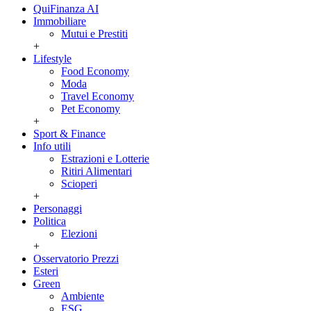
QuiFinanza AI
Immobiliare
Mutui e Prestiti
+
Lifestyle
Food Economy
Moda
Travel Economy
Pet Economy
+
Sport & Finance
Info utili
Estrazioni e Lotterie
Ritiri Alimentari
Scioperi
+
Personaggi
Politica
Elezioni
+
Osservatorio Prezzi
Esteri
Green
Ambiente
ESG