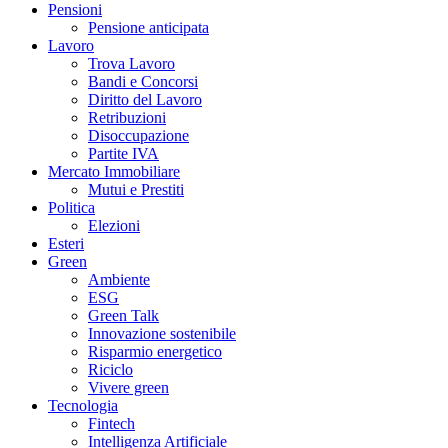
Pensioni
Pensione anticipata
Lavoro
Trova Lavoro
Bandi e Concorsi
Diritto del Lavoro
Retribuzioni
Disoccupazione
Partite IVA
Mercato Immobiliare
Mutui e Prestiti
Politica
Elezioni
Esteri
Green
Ambiente
ESG
Green Talk
Innovazione sostenibile
Risparmio energetico
Riciclo
Vivere green
Tecnologia
Fintech
Intelligenza Artificiale