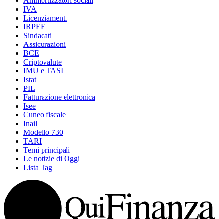
Ammortizzatori sociali
IVA
Licenziamenti
IRPEF
Sindacati
Assicurazioni
BCE
Criptovalute
IMU e TASI
Istat
PIL
Fatturazione elettronica
Isee
Cuneo fiscale
Inail
Modello 730
TARI
Temi principali
Le notizie di Oggi
Lista Tag