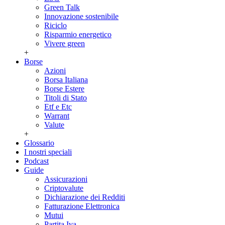
Green Talk
Innovazione sostenibile
Riciclo
Risparmio energetico
Vivere green
+
Borse
Azioni
Borsa Italiana
Borse Estere
Titoli di Stato
Etf e Etc
Warrant
Valute
+
Glossario
I nostri speciali
Podcast
Guide
Assicurazioni
Criptovalute
Dichiarazione dei Redditi
Fatturazione Elettronica
Mutui
Partita Iva