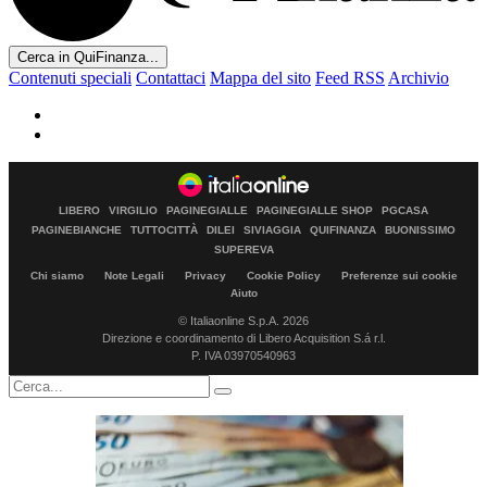
Cerca in QuiFinanza...
Contenuti speciali
Contattaci
Mappa del sito
Feed RSS
Archivio
LIBERO
VIRGILIO
PAGINEGIALLE
PAGINEGIALLE SHOP
PGCASA
PAGINEBIANCHE
TUTTOCITTÀ
DILEI
SIVIAGGIA
QUIFINANZA
BUONISSIMO
SUPEREVA
Chi siamo
Note Legali
Privacy
Cookie Policy
Preferenze sui cookie
Aiuto
© Italiaonline S.p.A. 2026
Direzione e coordinamento di Libero Acquisition S.á r.l.
P. IVA 03970540963