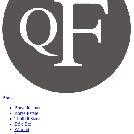
Borse
Borsa Italiana
Borse Estere
Titoli di Stato
Etf e Etc
Warrant