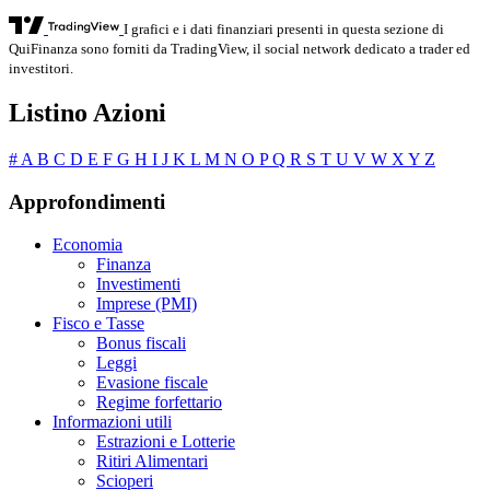
I grafici e i dati finanziari presenti in questa sezione di
QuiFinanza sono forniti da TradingView, il social network dedicato a trader ed
investitori.
Listino Azioni
#
A
B
C
D
E
F
G
H
I
J
K
L
M
N
O
P
Q
R
S
T
U
V
W
X
Y
Z
Approfondimenti
Economia
Finanza
Investimenti
Imprese (PMI)
Fisco e Tasse
Bonus fiscali
Leggi
Evasione fiscale
Regime forfettario
Informazioni utili
Estrazioni e Lotterie
Ritiri Alimentari
Scioperi