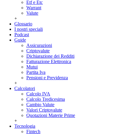
Etf e Etc
Warrant
Valute
+
Glossario
I nostri speciali
Podcast
Guide
Assicurazioni
Criptovalute
Dichiarazione dei Redditi
Fatturazione Elettronica
Mutui
Partita Iva
Pensioni e Previdenza
+
Calcolatori
Calcolo IVA
Calcolo Tredicesima
Cambio Valute
Valori Criptovalute
Quotazioni Materie Prime
+
Tecnologia
Fintech