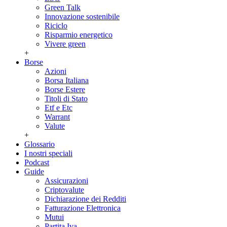
Green Talk
Innovazione sostenibile
Riciclo
Risparmio energetico
Vivere green
+
Borse
Azioni
Borsa Italiana
Borse Estere
Titoli di Stato
Etf e Etc
Warrant
Valute
+
Glossario
I nostri speciali
Podcast
Guide
Assicurazioni
Criptovalute
Dichiarazione dei Redditi
Fatturazione Elettronica
Mutui
Partita Iva