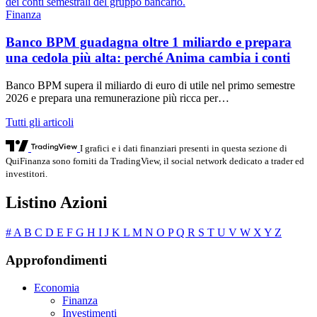
Finanza
Banco BPM guadagna oltre 1 miliardo e prepara
una cedola più alta: perché Anima cambia i conti
Banco BPM supera il miliardo di euro di utile nel primo semestre
2026 e prepara una remunerazione più ricca per…
Tutti gli articoli
I grafici e i dati finanziari presenti in questa sezione di
QuiFinanza sono forniti da TradingView, il social network dedicato a trader ed
investitori.
Listino Azioni
#
A
B
C
D
E
F
G
H
I
J
K
L
M
N
O
P
Q
R
S
T
U
V
W
X
Y
Z
Approfondimenti
Economia
Finanza
Investimenti