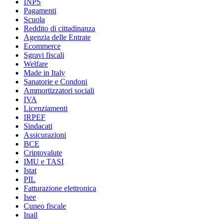
INPS
Pagamenti
Scuola
Reddito di cittadinanza
Agenzia delle Entrate
Ecommerce
Sgravi fiscali
Welfare
Made in Italy
Sanatorie e Condoni
Ammortizzatori sociali
IVA
Licenziamenti
IRPEF
Sindacati
Assicurazioni
BCE
Criptovalute
IMU e TASI
Istat
PIL
Fatturazione elettronica
Isee
Cuneo fiscale
Inail