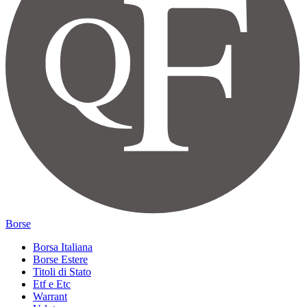
Borse
Borsa Italiana
Borse Estere
Titoli di Stato
Etf e Etc
Warrant