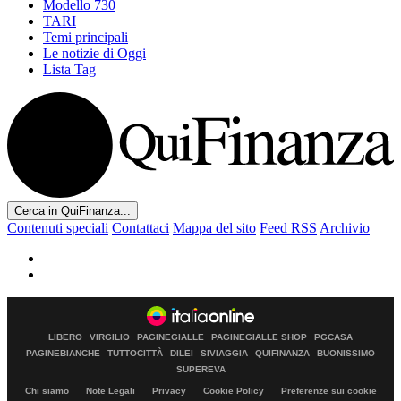
Modello 730
TARI
Temi principali
Le notizie di Oggi
Lista Tag
Cerca in QuiFinanza...
Contenuti speciali
Contattaci
Mappa del sito
Feed RSS
Archivio
LIBERO
VIRGILIO
PAGINEGIALLE
PAGINEGIALLE SHOP
PGCASA
PAGINEBIANCHE
TUTTOCITTÀ
DILEI
SIVIAGGIA
QUIFINANZA
BUONISSIMO
SUPEREVA
Chi siamo
Note Legali
Privacy
Cookie Policy
Preferenze sui cookie