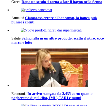
Green
Dopo un secolo si torna a fare il bagno nella Senna
Attualità
Clamoroso errore al bancomat, la banca può
punire i clienti
Salute
Salmonella in un altro prodotto, scatta il ritiro: ecco
marca e lotto
Economia
In arrivo stangata da 2.435 euro: quanto
pagheremo di più cibo, IMU, TARI e mutui