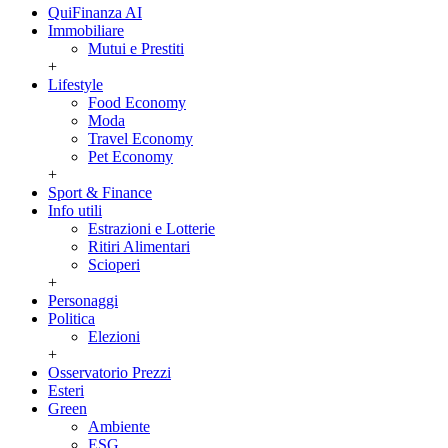
QuiFinanza AI
Immobiliare
Mutui e Prestiti
+
Lifestyle
Food Economy
Moda
Travel Economy
Pet Economy
+
Sport & Finance
Info utili
Estrazioni e Lotterie
Ritiri Alimentari
Scioperi
+
Personaggi
Politica
Elezioni
+
Osservatorio Prezzi
Esteri
Green
Ambiente
ESG