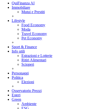
QuiFinanza AI
Immobiliare
Mutui e Prestiti
+
Lifestyle
Food Economy
Moda
Travel Economy
Pet Economy
+
Sport & Finance
Info utili
Estrazioni e Lotterie
Ritiri Alimentari
Scioperi
+
Personaggi
Politica
Elezioni
+
Osservatorio Prezzi
Esteri
Green
Ambiente
ESG