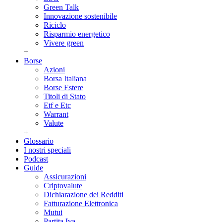
Green Talk
Innovazione sostenibile
Riciclo
Risparmio energetico
Vivere green
+
Borse
Azioni
Borsa Italiana
Borse Estere
Titoli di Stato
Etf e Etc
Warrant
Valute
+
Glossario
I nostri speciali
Podcast
Guide
Assicurazioni
Criptovalute
Dichiarazione dei Redditi
Fatturazione Elettronica
Mutui
Partita Iva