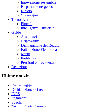
Innovazione sostenibile
Risparmio energetico
Riciclo
Vivere green
Tecnologia
Fintech
Intelligenza Artificiale
Guide
Assicurazioni
Criptovalute
Dichiarazione dei Redditi
Fatturazione Elettronica
Mutui
Partita Iva
Pensioni e Previdenza
Redazione
Ultime notizie
Decreti legge
Dichiarazione dei redditi
INPS
Pagamenti
Scuola
Reddito di cittadinanza