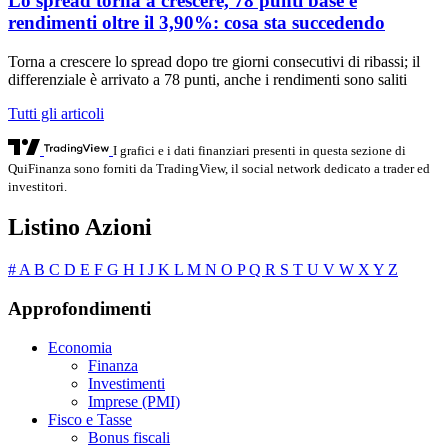
Lo spread torna a crescere, 78 punti base e
rendimenti oltre il 3,90%: cosa sta succedendo
Torna a crescere lo spread dopo tre giorni consecutivi di ribassi; il
differenziale è arrivato a 78 punti, anche i rendimenti sono saliti
Tutti gli articoli
I grafici e i dati finanziari presenti in questa sezione di
QuiFinanza sono forniti da TradingView, il social network dedicato a trader ed
investitori.
Listino Azioni
#
A
B
C
D
E
F
G
H
I
J
K
L
M
N
O
P
Q
R
S
T
U
V
W
X
Y
Z
Approfondimenti
Economia
Finanza
Investimenti
Imprese (PMI)
Fisco e Tasse
Bonus fiscali