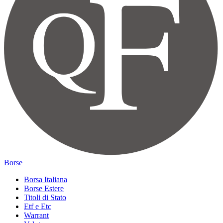
Borse
Borsa Italiana
Borse Estere
Titoli di Stato
Etf e Etc
Warrant