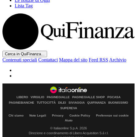
Le notizie di Oggi
Lista Tag
Cerca in QuiFinanza...
Contenuti speciali
Contattaci
Mappa del sito
Feed RSS
Archivio
LIBERO
VIRGILIO
PAGINEGIALLE
PAGINEGIALLE SHOP
PGCASA
PAGINEBIANCHE
TUTTOCITTÀ
DILEI
SIVIAGGIA
QUIFINANZA
BUONISSIMO
SUPEREVA
Chi siamo
Note Legali
Privacy
Cookie Policy
Preferenze sui cookie
Aiuto
© Italiaonline S.p.A. 2026
Direzione e coordinamento di Libero Acquisition S.á r.l.