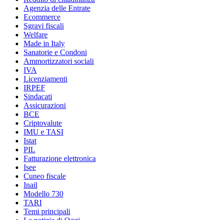
Agenzia delle Entrate
Ecommerce
Sgravi fiscali
Welfare
Made in Italy
Sanatorie e Condoni
Ammortizzatori sociali
IVA
Licenziamenti
IRPEF
Sindacati
Assicurazioni
BCE
Criptovalute
IMU e TASI
Istat
PIL
Fatturazione elettronica
Isee
Cuneo fiscale
Inail
Modello 730
TARI
Temi principali