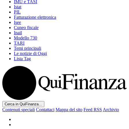
IMU e TASI
Istat
PIL
Fatturazione elettronica
Isee
Cuneo fiscale
Inail
Modello 730
TARI
Temi principali
Le notizie di Oggi
Lista Tag
Cerca in QuiFinanza...
Contenuti speciali
Contattaci
Mappa del sito
Feed RSS
Archivio