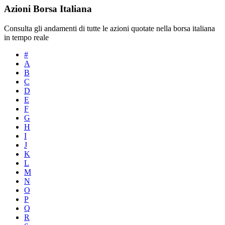
Azioni Borsa Italiana
Consulta gli andamenti di tutte le azioni quotate nella borsa italiana
in tempo reale
#
A
B
C
D
E
F
G
H
I
J
K
L
M
N
O
P
Q
R