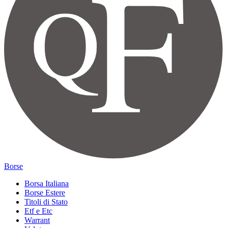
Borse
Borsa Italiana
Borse Estere
Titoli di Stato
Etf e Etc
Warrant