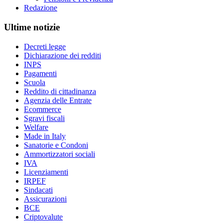
Redazione
Ultime notizie
Decreti legge
Dichiarazione dei redditi
INPS
Pagamenti
Scuola
Reddito di cittadinanza
Agenzia delle Entrate
Ecommerce
Sgravi fiscali
Welfare
Made in Italy
Sanatorie e Condoni
Ammortizzatori sociali
IVA
Licenziamenti
IRPEF
Sindacati
Assicurazioni
BCE
Criptovalute