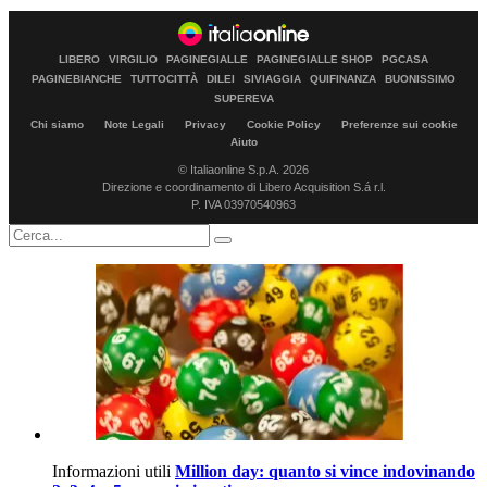
LIBERO
VIRGILIO
PAGINEGIALLE
PAGINEGIALLE SHOP
PGCASA
PAGINEBIANCHE
TUTTOCITTÀ
DILEI
SIVIAGGIA
QUIFINANZA
BUONISSIMO
SUPEREVA
Chi siamo
Note Legali
Privacy
Cookie Policy
Preferenze sui cookie
Aiuto
© Italiaonline S.p.A. 2026
Direzione e coordinamento di Libero Acquisition S.á r.l.
P. IVA 03970540963
Informazioni utili
Million day: quanto si vince indovinando