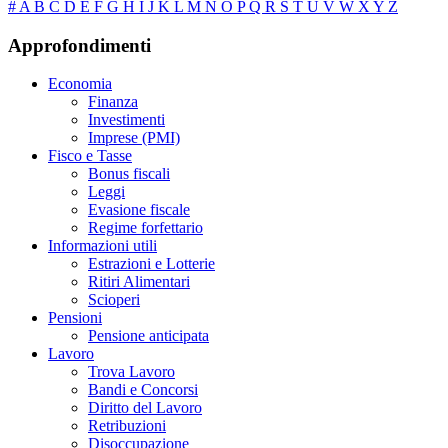
#
A
B
C
D
E
F
G
H
I
J
K
L
M
N
O
P
Q
R
S
T
U
V
W
X
Y
Z
Approfondimenti
Economia
Finanza
Investimenti
Imprese (PMI)
Fisco e Tasse
Bonus fiscali
Leggi
Evasione fiscale
Regime forfettario
Informazioni utili
Estrazioni e Lotterie
Ritiri Alimentari
Scioperi
Pensioni
Pensione anticipata
Lavoro
Trova Lavoro
Bandi e Concorsi
Diritto del Lavoro
Retribuzioni
Disoccupazione