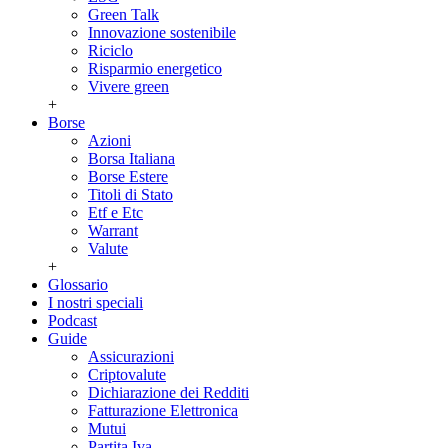
Green Talk
Innovazione sostenibile
Riciclo
Risparmio energetico
Vivere green
+
Borse
Azioni
Borsa Italiana
Borse Estere
Titoli di Stato
Etf e Etc
Warrant
Valute
+
Glossario
I nostri speciali
Podcast
Guide
Assicurazioni
Criptovalute
Dichiarazione dei Redditi
Fatturazione Elettronica
Mutui
Partita Iva