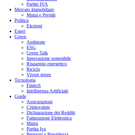
Partite IVA
Mercato Immobiliare
Mutui e Prestiti
Politica
Elezioni
Esteri
Green
Ambiente
ESG
Green Talk
Innovazione sostenibile
Risparmio energetico
Riciclo
Vivere green
Tecnologia
Fintech
Intelligenza Artificiale
Guide
Assicurazioni
Criptovalute
Dichiarazione dei Redditi
Fatturazione Elettronica
Mutui
Partita Iva
Pensioni e Previdenza