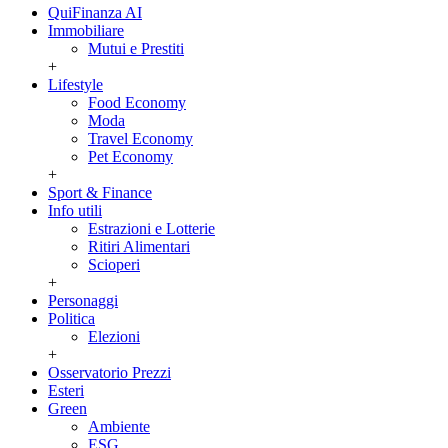
QuiFinanza AI
Immobiliare
Mutui e Prestiti
+
Lifestyle
Food Economy
Moda
Travel Economy
Pet Economy
+
Sport & Finance
Info utili
Estrazioni e Lotterie
Ritiri Alimentari
Scioperi
+
Personaggi
Politica
Elezioni
+
Osservatorio Prezzi
Esteri
Green
Ambiente
ESG