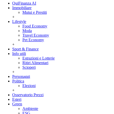
QuiFinanza AI
Immobiliare
Mutui e Prestiti
+
Lifestyle
Food Economy
Moda
Travel Economy
Pet Economy
+
Sport & Finance
Info utili
Estrazioni e Lotterie
Ritiri Alimentari
Scioperi
+
Personaggi
Politica
Elezioni
+
Osservatorio Prezzi
Esteri
Green
Ambiente
ESG