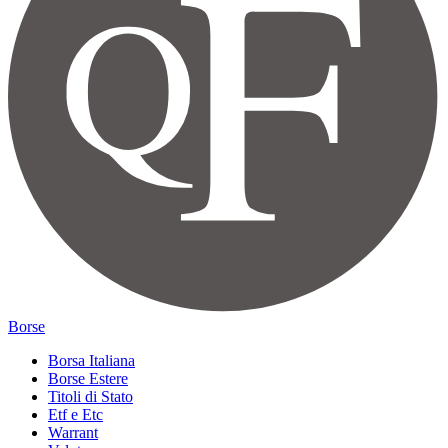
Borse
Borsa Italiana
Borse Estere
Titoli di Stato
Etf e Etc
Warrant