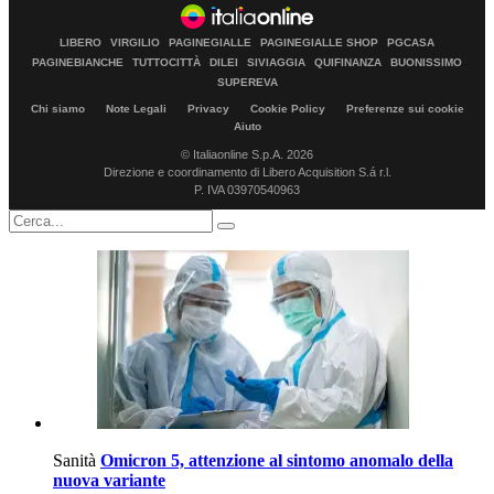
LIBERO
VIRGILIO
PAGINEGIALLE
PAGINEGIALLE SHOP
PGCASA
PAGINEBIANCHE
TUTTOCITTÀ
DILEI
SIVIAGGIA
QUIFINANZA
BUONISSIMO
SUPEREVA
Chi siamo
Note Legali
Privacy
Cookie Policy
Preferenze sui cookie
Aiuto
© Italiaonline S.p.A. 2026
Direzione e coordinamento di Libero Acquisition S.á r.l.
P. IVA 03970540963
Sanità
Omicron 5, attenzione al sintomo anomalo della
nuova variante