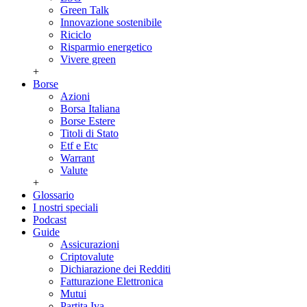
Green Talk
Innovazione sostenibile
Riciclo
Risparmio energetico
Vivere green
+
Borse
Azioni
Borsa Italiana
Borse Estere
Titoli di Stato
Etf e Etc
Warrant
Valute
+
Glossario
I nostri speciali
Podcast
Guide
Assicurazioni
Criptovalute
Dichiarazione dei Redditi
Fatturazione Elettronica
Mutui
Partita Iva