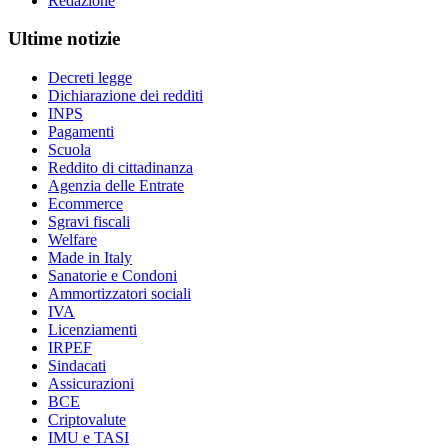
Redazione
Ultime notizie
Decreti legge
Dichiarazione dei redditi
INPS
Pagamenti
Scuola
Reddito di cittadinanza
Agenzia delle Entrate
Ecommerce
Sgravi fiscali
Welfare
Made in Italy
Sanatorie e Condoni
Ammortizzatori sociali
IVA
Licenziamenti
IRPEF
Sindacati
Assicurazioni
BCE
Criptovalute
IMU e TASI