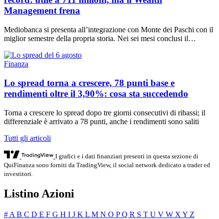
Management frena
Mediobanca si presenta all’integrazione con Monte dei Paschi con il
miglior semestre della propria storia. Nei sei mesi conclusi il…
Finanza
Lo spread torna a crescere, 78 punti base e
rendimenti oltre il 3,90%: cosa sta succedendo
Torna a crescere lo spread dopo tre giorni consecutivi di ribassi; il
differenziale è arrivato a 78 punti, anche i rendimenti sono saliti
Tutti gli articoli
I grafici e i dati finanziari presenti in questa sezione di
QuiFinanza sono forniti da TradingView, il social network dedicato a trader ed
investitori.
Listino Azioni
#
A
B
C
D
E
F
G
H
I
J
K
L
M
N
O
P
Q
R
S
T
U
V
W
X
Y
Z