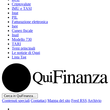
Criptovalute
IMU e TASI
Istat
PIL
Fatturazione elettronica
Isee
Cuneo fiscale
Inail
Modello 730
TARI
Temi principali
Le notizie di Oggi
Lista Tag
Cerca in QuiFinanza...
Contenuti speciali
Contattaci
Mappa del sito
Feed RSS
Archivio